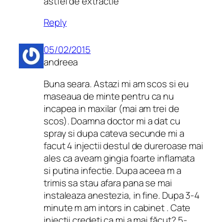
astfel de extractie
Reply
05/02/2015
andreea
Buna seara. Astazi mi am scos si eu
maseaua de minte pentru ca nu
incapea in maxilar (mai am trei de
scos). Doamna doctor mi a dat cu
spray si dupa cateva secunde mi a
facut 4 injectii destul de dureroase mai
ales ca aveam gingia foarte inflamata
si putina infectie. Dupa aceea m a
trimis sa stau afara pana se mai
instaleaza anestezia, in fine. Dupa 3-4
minute m am intors in cabinet . Cate
injectii credeti ca mi a mai făcut? 5-