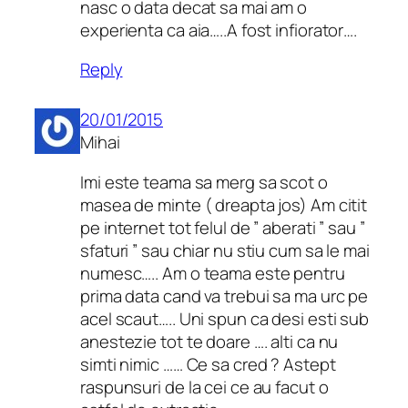
nasc o data decat sa mai am o
experienta ca aia…..A fost infiorator….
Reply
20/01/2015
Mihai
Imi este teama sa merg sa scot o
masea de minte ( dreapta jos) Am citit
pe internet tot felul de ” aberati ” sau ”
sfaturi ” sau chiar nu stiu cum sa le mai
numesc….. Am o teama este pentru
prima data cand va trebui sa ma urc pe
acel scaut….. Uni spun ca desi esti sub
anestezie tot te doare …. alti ca nu
simti nimic …… Ce sa cred ? Astept
raspunsuri de la cei ce au facut o