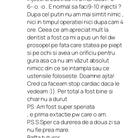
6-:o. :o . E normal sa faci9-10 injectii ?
Dupa cel putin nu am mai simtit nimic ,
nici in timpul operatiei nici dupa cam 4
ore. Ceea ce am apreciat mult la
dentist a fost ca mi a pus un fel dw
prosopel pe fata care statea pe piept
si pe ochi si avea un orificiu pentru
gura asa ca nu am văzut absolut
nimicc din ce se intampla sau ce
ustensile foloseste. Doamne ajita!
Cred ca faceam stop cardiac daca le
vedeam :)). Per total a fost bine si
chiar nu a durut
PS :Am fost super speriata
, e prima extactie pw care o am.
P.S.S:Sper ca durerea de a doua zi sa
nu fie prea mare.
Bafta tuturor.