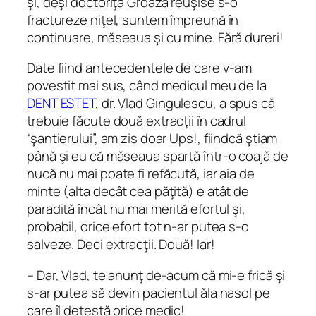
şi, deşi doctoriţa Groază reuşise s-o
fractureze niţel, suntem împreună în
continuare, măseaua şi cu mine. Fără dureri!
Date fiind antecedentele de care v-am
povestit mai sus, când medicul meu de la
DENT ESTET
, dr. Vlad Gingulescu, a spus că
trebuie făcute două extracţii în cadrul
“şantierului”, am zis doar Ups!, fiindcă ştiam
până şi eu că măseaua spartă într-o coajă de
nucă nu mai poate fi refăcută, iar aia de
minte (alta decât cea păţită) e atât de
paradită încât nu mai merită efortul şi,
probabil, orice efort tot n-ar putea s-o
salveze. Deci extracţii. Două! Iar!
– Dar, Vlad, te anunţ de-acum că mi-e frică şi
s-ar putea să devin pacientul ăla nasol pe
care îl detestă orice medic!