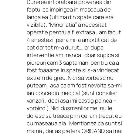
Durerea infioratoare provenea din
faptul ca impingea in maseaua de
langa ea (ultima din spate care era
vizibila). “Minunatia” a necesitat
operatie pentru a fi extrasa , am facut
4 anestezii pana mi-a amortit cat de
cat dar tot m-a durut….Iar dupa
interventie am mancat doar supica si
piureuri cam 3 saptamani pentru ca a
fost foaaarte in spate si s-a vindecat
extrem de greu. Nici sa vorbesc nu
puteam , asa ca am fost nevoita sa-mi
iau concediu medical (sunt consilier
vanzari , deci asa imi castig painea –
vorbind ).Nici dusmanilor mei nu le
doresc sa treaca prin ce-am trecut eu
cu maseaua aia . Mentionez ca sunt si
mama , dar as prefera ORICAND sa mai