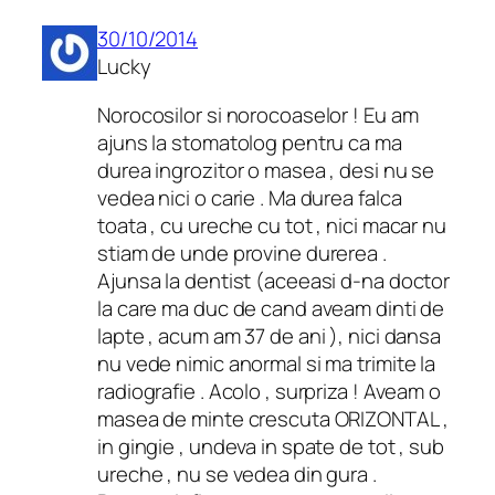
30/10/2014
Lucky
Norocosilor si norocoaselor ! Eu am
ajuns la stomatolog pentru ca ma
durea ingrozitor o masea , desi nu se
vedea nici o carie . Ma durea falca
toata , cu ureche cu tot , nici macar nu
stiam de unde provine durerea .
Ajunsa la dentist (aceeasi d-na doctor
la care ma duc de cand aveam dinti de
lapte , acum am 37 de ani ), nici dansa
nu vede nimic anormal si ma trimite la
radiografie . Acolo , surpriza ! Aveam o
masea de minte crescuta ORIZONTAL ,
in gingie , undeva in spate de tot , sub
ureche , nu se vedea din gura .