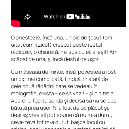
O anestezie, încă una, un pic de ţesut (am
uitat cum îi zice!) crescut peste restul
radicular, o chiuretă, hai sus cu el, a ieşit! Am
scăpat de una, şi încă destul de uşor.
Cu măseaua de minte, însă, povestea a fost
un pic mai complicată, fiindcă, în afară de
cele două rădăcini care se vedeau în
radiografie, exista – ce să vezi! – şi o a treia.
Aparent, foarte solidă şi decisă să nu se dea
bătută prea uşor. N-a fost deloc plăcut şi,
deşi aş vrea să pot spune că nu m-a durut,
ceva-ceva tot m-a durut, başca locul cu