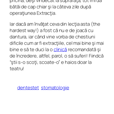
pricina, deşi vindecat la suprafaţă, tot îmi dă
bătăi de cap chiar şi la câteva zile după
operaţiunea Extracţia.
Iar dacă am învăţat ceva din lecţia asta (the
hardest way!) a fost că nu e de joacă cu
dantura, iar când vine vorba de chestiuni
dificile cum ar fi extracţiile, cel mai bine şi mai
bine e să te duci la o
clinică
recomandată şi
de încredere, altfel, parol, o să suferi! Fiindcă
“ştii s-o scoţi, scoate-o” e haios doar la
teatru!
dentestet
stomatologie