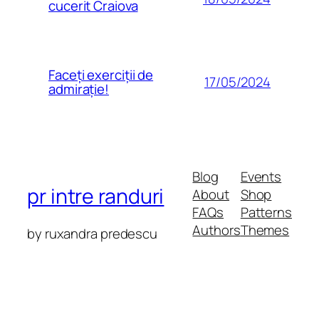
cucerit Craiova
Faceți exerciții de
17/05/2024
admirație!
Blog
Events
pr intre randuri
About
Shop
FAQs
Patterns
Authors
Themes
by ruxandra predescu