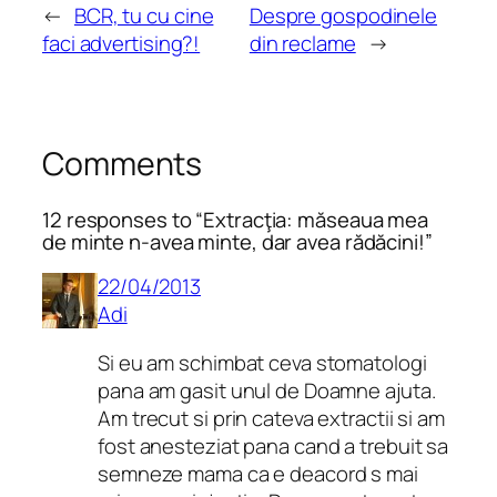
←
BCR, tu cu cine
Despre gospodinele
faci advertising?!
din reclame
→
Comments
12 responses to “Extracţia: măseaua mea
de minte n-avea minte, dar avea rădăcini!”
22/04/2013
Adi
Si eu am schimbat ceva stomatologi
pana am gasit unul de Doamne ajuta.
Am trecut si prin cateva extractii si am
fost anesteziat pana cand a trebuit sa
semneze mama ca e deacord s mai