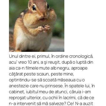
Unul dintre ei, primul, în ordine cronologică,
acu’ vreo 10 ani, a şi reuşit, după o luptă din
aia ca-n filmele mute alb negru, aproape
căţărat peste scaun, peste mine,
optintindu-se să scoată măseaua cu o
anestezie care nu prinsese. În spatele lui, în
cabinet, iubitul meu de atunci, căruia i-am
reproşat ulterior, cu ochii în lacrimi, că de ce
n-a intervenit să mă salveze? Ce! N-a auzit