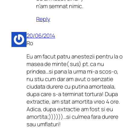
n’am semnat nimic.
Reply
20/06/2014
Ro
Eu am facut patru anestezii pentru la o
masea de minte( sus) pt. ca nu
prindea…si pana la urma mi-a scos-o,
nu stiu cum dar am avut o senzatie
ciudata durere cu putina amorteala,
dupa care s-a terminat tortura! Dupa
extractie, am stat amortita vreo 4 ore.
Adica, dupa extractie am fost si eu
amortita;))))))…si culmea fara durere
sau umflaturi!