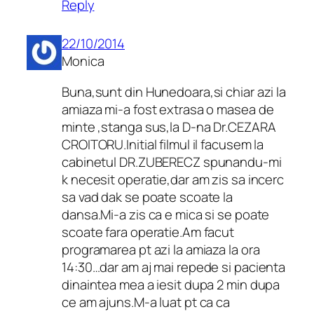
Reply
22/10/2014
Monica
Buna,sunt din Hunedoara,si chiar azi la
amiaza mi-a fost extrasa o masea de
minte ,stanga sus,la D-na Dr.CEZARA
CROITORU.Initial filmul il facusem la
cabinetul DR.ZUBERECZ spunandu-mi
k necesit operatie,dar am zis sa incerc
sa vad dak se poate scoate la
dansa.Mi-a zis ca e mica si se poate
scoate fara operatie.Am facut
programarea pt azi la amiaza la ora
14:30…dar am aj mai repede si pacienta
dinaintea mea a iesit dupa 2 min dupa
ce am ajuns.M-a luat pt ca ca