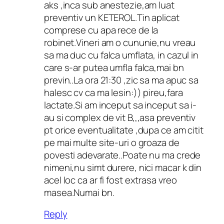
aks ,inca sub anestezie,am luat
preventiv un KETEROL.Tin aplicat
comprese cu apa rece de la
robinet.Vineri am o cununie,nu vreau
sa ma duc cu falca umflata, in cazul in
care s-ar putea umfla falca,mai bn
previn..La ora 21:30 ,zic sa ma apuc sa
halesc cv ca ma lesin:)) pireu,fara
lactate.Si am inceput sa inceput sa i-
au si complex de vit B,,,asa preventiv
pt orice eventualitate ,dupa ce am citit
pe mai multe site-uri o groaza de
povesti adevarate..Poate nu ma crede
nimeni,nu simt durere, nici macar k din
acel loc ca ar fi fost extrasa vreo
masea.Numai bn.
Reply