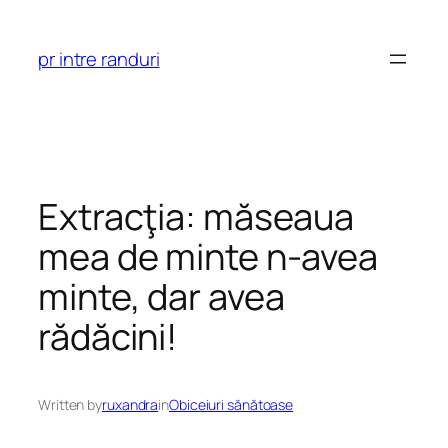
Skip
to
pr intre randuri
content
Extracţia: măseaua
mea de minte n-avea
minte, dar avea
rădăcini!
Written by
ruxandra
in
Obiceiuri sănătoase