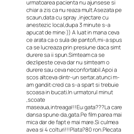
urmatoarea pacienta nu ajunsese si
chiar a zis ca nu reaza mult.Asezata pe
scaun,data cu spray ,injectare cu
anestezic local,dupa 3 minute s-a
apucat de mine:)) A luat in mana ceva
ce arata ca o sula de pantofi,mi-a spus
ca se lucreaza prin presiune daca simt
durere sa ii spun.Simteam ca se
dezlipeste ceva dar nu simteam o
durere sau ceva neconfortabil.Apoi a
scos altceva dintr-un sertar,atunci m-
am gandit:cred ca s-a spart si trebuie
scoasa in bucati.In urmatorul minut
,scoate
maseaua,intreaga!!!Eu:gata???La care
dansa spune:da,gata.Pe film parea mai
mica dar de fapt e mai mare.Si culmea
avea si 4 colturi!!!Plata?80 ron.Plecata