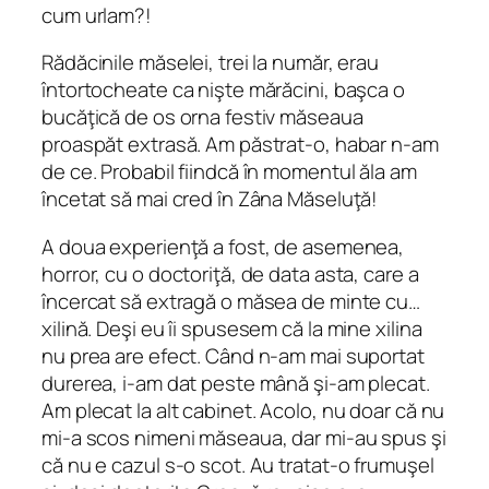
cum urlam?!
Rădăcinile măselei, trei la număr, erau
întortocheate ca nişte mărăcini, başca o
bucăţică de os orna festiv măseaua
proaspăt extrasă. Am păstrat-o, habar n-am
de ce. Probabil fiindcă în momentul ăla am
încetat să mai cred în Zâna Măseluţă!
A doua experienţă a fost, de asemenea,
horror, cu o doctoriţă, de data asta, care a
încercat să extragă o măsea de minte cu…
xilină. Deşi eu îi spusesem că la mine xilina
nu prea are efect. Când n-am mai suportat
durerea, i-am dat peste mână şi-am plecat.
Am plecat la alt cabinet. Acolo, nu doar că nu
mi-a scos nimeni măseaua, dar mi-au spus şi
că nu e cazul s-o scot. Au tratat-o frumuşel