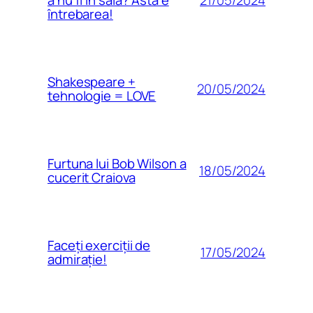
a nu fi în sală? Asta e
întrebarea!
Shakespeare +
20/05/2024
tehnologie = LOVE
Furtuna lui Bob Wilson a
18/05/2024
cucerit Craiova
Faceți exerciții de
17/05/2024
admirație!