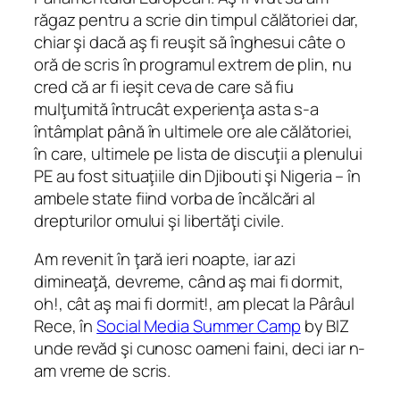
răgaz pentru a scrie din timpul călătoriei dar,
chiar şi dacă aş fi reuşit să înghesui câte o
oră de scris în programul extrem de plin, nu
cred că ar fi ieşit ceva de care să fiu
mulţumită întrucât experienţa asta s-a
întâmplat până în ultimele ore ale călătoriei,
în care, ultimele pe lista de discuţii a plenului
PE au fost situaţiile din Djibouti şi Nigeria – în
ambele state fiind vorba de încălcări al
drepturilor omului şi libertăţi civile.
Am revenit în ţară ieri noapte, iar azi
dimineaţă, devreme, când aş mai fi dormit,
oh!, cât aş mai fi dormit!, am plecat la Pârâul
Rece, în
Social Media Summer Camp
by BIZ
unde revăd şi cunosc oameni faini, deci iar n-
am vreme de scris.