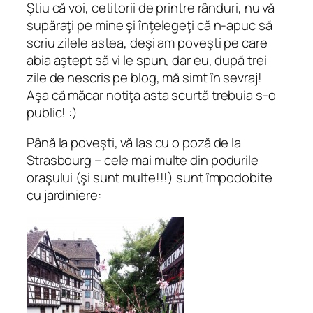
Ştiu că voi, cetitorii de printre rânduri, nu vă
supăraţi pe mine şi înţelegeţi că n-apuc să
scriu zilele astea, deşi am poveşti pe care
abia aştept să vi le spun, dar eu, după trei
zile de nescris pe blog, mă simt în sevraj!
Aşa că măcar notiţa asta scurtă trebuia s-o
public! :)
Până la poveşti, vă las cu o poză de la
Strasbourg – cele mai multe din podurile
oraşului (şi sunt multe!!!) sunt împodobite
cu jardiniere: