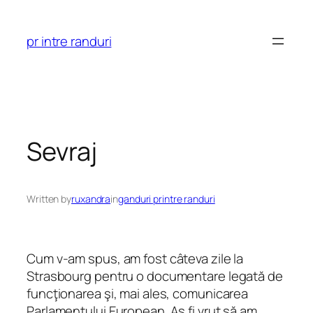
Skip
to
pr intre randuri
content
Sevraj
Written by
ruxandra
in
ganduri printre randuri
Cum v-am spus, am fost câteva zile la
Strasbourg pentru o documentare legată de
funcţionarea şi, mai ales, comunicarea
Parlamentului European. Aş fi vrut să am