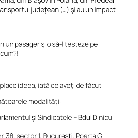
Vamă, din Braşov în Poiană, din Predeal
ransportul judeţean (…) şi au un impact
in un pasager şi o să-l testeze pe
u cum?!
lace ideea, iată ce aveţi de făcut
rmătoarele modalități:
arlamentul și Sindicatele – Bdul Dinicu
. 38, sector 1, București, Poarta G