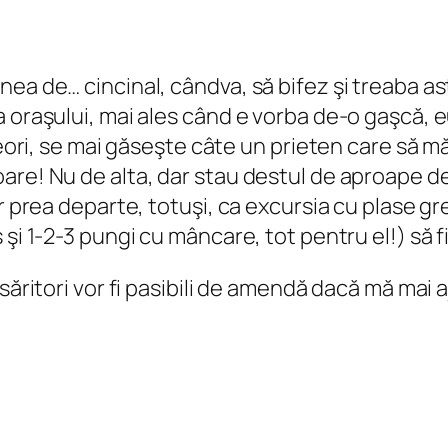
ea de… cincinal, cândva, să bifez şi treaba as
 oraşului, mai ales când e vorba de-o gaşcă, e
uneori, se mai găseşte câte un prieten care să 
are! Nu de alta, dar stau destul de aproape d
r prea departe, totuşi, ca excursia cu plase gre
 şi 1-2-3 pungi cu mâncare, tot pentru el!) să 
săritori vor fi pasibili de amendă dacă mă mai a