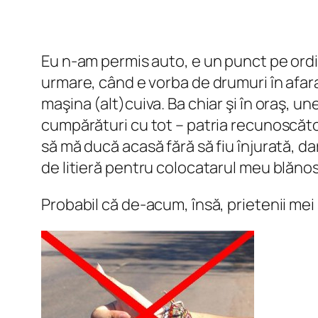
Eu n-am permis auto, e un punct pe ordin
urmare, când e vorba de drumuri în afara
maşina (alt)cuiva. Ba chiar şi în oraş, 
cumpărături cu tot – patria recunoscăto
să mă ducă acasă fără să fiu înjurată, da
de litieră pentru colocatarul meu blănos
Probabil că de-acum, însă, prietenii mei 