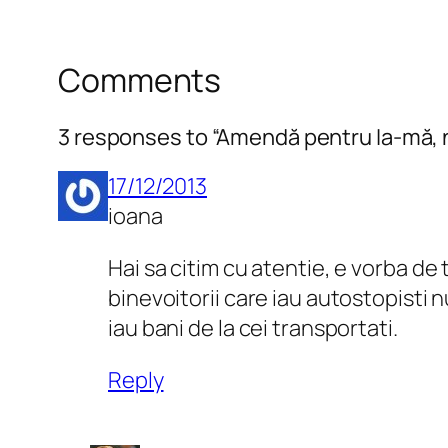
Comments
3 responses to “Amendă pentru Ia-mă, 
17/12/2013
ioana
Hai sa citim cu atentie, e vorba de
binevoitorii care iau autostopisti nu
iau bani de la cei transportati.
Reply