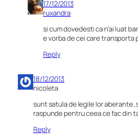
17/12/2013
ruxandra
si cum dovedesti ca n’ai luat ba
e vorba de cei care transporta 
Reply
18/12/2013
nicoleta
sunt satula de legile lor aberante ,s
raspunde pentru ceea ce fac din ta
Reply