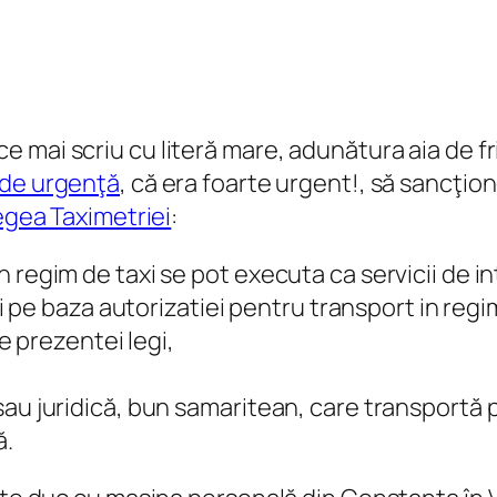
 mai scriu cu literă mare, adunătura aia de fr
de urgenţă
, că era foarte urgent!, să sancţio
egea Taximetriei
:
 regim de taxi se pot executa ca servicii de i
ai pe baza autorizatiei pentru transport in regi
le prezentei legi,
au juridică, bun samaritean, care transportă p
ă.