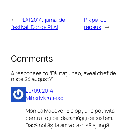
←
PLAI 2014, jurnal de
PR pe loc
festival: Dor de PLAI
repaus
→
Comments
4 responses to “Fă, națiuneo, aveai chef de
niște 23 august?”
20/09/2014
Mihai Maruseac
Monica Macovei. E o opțiune potrivită
pentru toți cei dezamăgiți de sistem.
Dacă noi ăștia am vota-o să ajungă