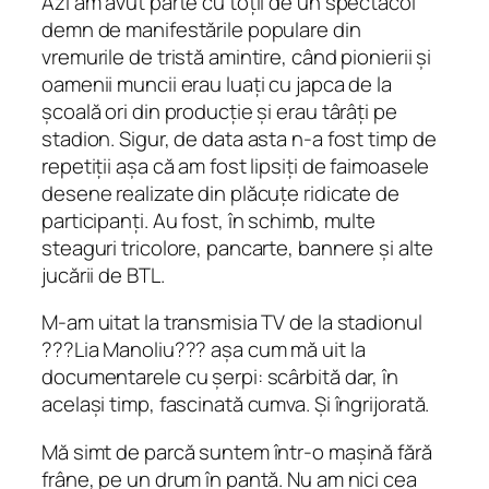
Azi am avut parte cu toții de un spectacol
demn de manifestările populare din
vremurile de tristă amintire, când pionierii și
oamenii muncii erau luați cu japca de la
școală ori din producție și erau târâți pe
stadion. Sigur, de data asta n-a fost timp de
repetiții așa că am fost lipsiți de faimoasele
desene realizate din plăcuțe ridicate de
participanți. Au fost, în schimb, multe
steaguri tricolore, pancarte, bannere și alte
jucării de BTL.
M-am uitat la transmisia TV de la stadionul
???Lia Manoliu??? așa cum mă uit la
documentarele cu șerpi: scârbită dar, în
același timp, fascinată cumva. Și îngrijorată.
Mă simt de parcă suntem într-o mașină fără
frâne, pe un drum în pantă. Nu am nici cea