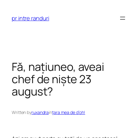
Skip
to
pr intre randuri
content
Fă, națiuneo, aveai
chef de niște 23
august?
Written by
ruxandra
in
ţara mea de d’oh!