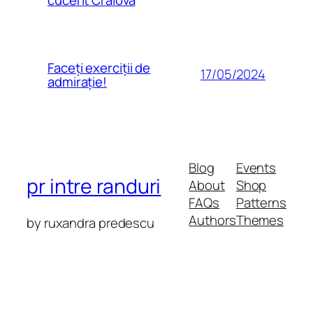
Faceți exerciții de
17/05/2024
admirație!
Blog
Events
pr intre randuri
About
Shop
FAQs
Patterns
Authors
Themes
by ruxandra predescu