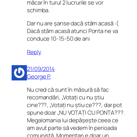
măcar în turul 2 lucrurile se vor
schimba.
Dar nu are șanse dacă stăm acasă :(
Dacă stăm acasă atunci Ponta ne va
conduce 10-15-50 de ani
Reply
21/09/2014
George P.
Nu cred că sunt în măsură să fac
recomandări, „Votați cu nu știu
cine???, „Votați nu știu ce???, dar pot
spune doar „NU VOTAȚI CU PONTA???.
Megalomania lui depășește ceea ce
am avut parte să vedem în perioada
comunistă. Momentan e doar un