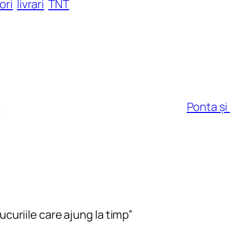
ori
livrari
TNT
e
Ponta și
ucuriile care ajung la timp”