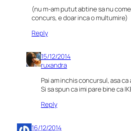
(nu m-am putut abtine sa nu coment
concurs, e doar inca o multumire)
Reply
15/12/2014
ruxandra
Pai am inchis concursul, asa ca
Si sa spun ca imi pare bine ca IK
Reply
16/12/2014