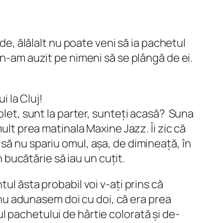
nde, ălălalt nu poate veni să ia pachetul
 n-am auzit pe nimeni să se plângă de ei.
i la Cluj!
olet, sunt la parter, sunteți acasă?
Suna
ult prea matinala Maxine Jazz. Îi zic că
să nu spariu omul, așa, de dimineață, în
n bucătărie să iau un cuțit.
ul ăsta probabil voi v-ați prins că
u adunasem doi cu doi, că era prea
l pachetului de hârtie colorată și de-