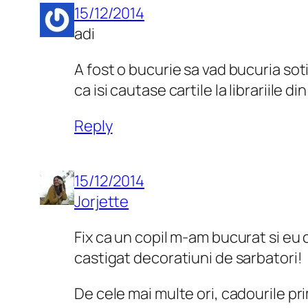
15/12/2014
adi
A fost o bucurie sa vad bucuria soti
ca isi cautase cartile la librariile 
Reply
15/12/2014
Jorjette
Fix ca un copil m-am bucurat si eu
castigat decoratiuni de sarbatori!
De cele mai multe ori, cadourile pri