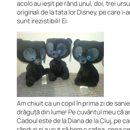
acolo au ieșit pe rând unul, doi, trei ursu
originali de la tata lor Disney, pe care i
sunt irezistibili! Ei:
Am chiuit ca un copil în prima zi de sanie 
drăguță din lume! Pe cuvântul meu că am 
Cadoul este de la Diana de la Cluj, pe car
rânduri și a vrut să bem o cafea, ceea ce s