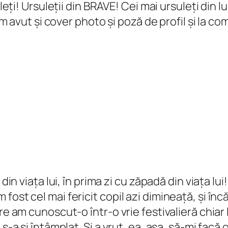
leți! Ursuleții din BRAVE! Cei mai ursuleți din lu
-am avut și cover photo și poză de profil și la 
din viața lui, în prima zi cu zăpadă din viața lui!
fost cel mai fericit copil azi dimineață, și înc
e am cunoscut-o într-o vrie festivalieră chiar l
-a și întâmplat. Și a vrut, ea, așa, să-mi facă o 