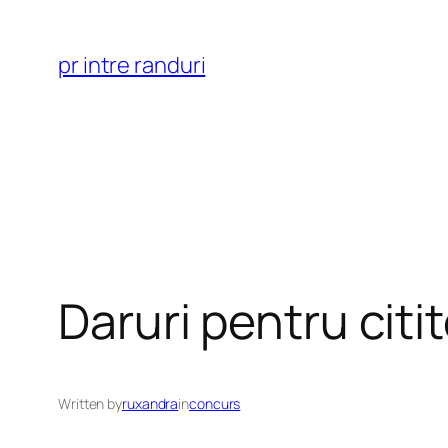
Skip
to
pr intre randuri
content
Daruri pentru citit
Written by
ruxandra
in
concurs