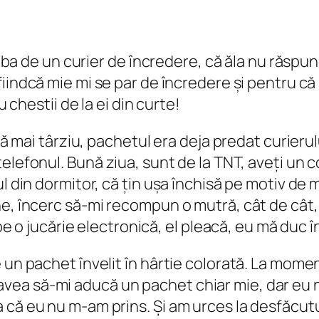
treba de un curier de încredere, că ăla nu răspu
 fiindcă mie mi se par de încredere și pentru că
u chestii de la ei din curte!
ră mai târziu, pachetul era deja predat curierulu
telefonul.
Bună ziua, sunt de la TNT, aveți un c
l din dormitor, că țin ușa închisă pe motiv de m
e, încerc să-mi recompun o mutră, cât de cât, 
 pe o jucărie electronică, el pleacă, eu mă duc î
un pachet învelit în hârtie colorată. La moment
ea să-mi aducă un pachet chiar mie, dar eu n
că eu nu m-am prins. Și am urces la desfăcutu