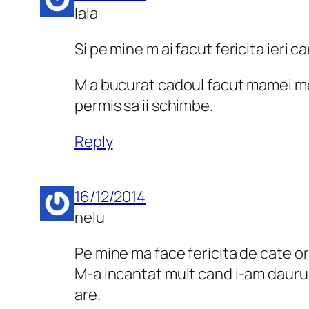
lala
Si pe mine m ai facut fericita ieri
M a bucurat cadoul facut mamei mele
permis sa ii schimbe.
Reply
16/12/2014
nelu
Pe mine ma face fericita de cate ori
M-a incantat mult cand i-am daurui
are.