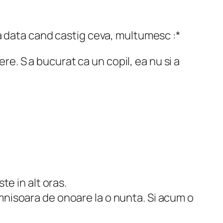
ima data cand castig ceva, multumesc :*
e. S a bucurat ca un copil, ea nu si a
te in alt oras.
mnisoara de onoare la o nunta. Si acum o