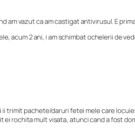
 cand am vazut ca am castigat antivirusul. E pr
, acum 2 ani, i am schimbat ochelerii de veder
 ii trimit pachete/daruri fetei mele care locuies
t ei rochita mult visata, atunci cand a fost do