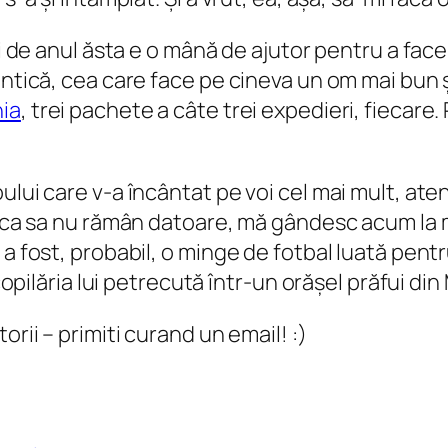
ri de anul ăsta e o mână de ajutor pentru a face
entică, cea care face pe cineva un om mai bun 
ia
, trei pachete a câte trei expedieri, fiecare. 
lui care v-a încântat pe voi cel mai mult, atenț
i, ca sa nu rămân datoare, mă gândesc acum la 
a fost, probabil, o minge de fotbal luată pentru
 copilăria lui petrecută într-un orășel prăfui di
orii – primiti curand un email! :)