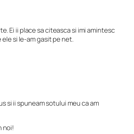
e. Ei ii place sa citeasca si imi amintesc
e ele si le-am gasit pe net.
us si ii spuneam sotului meu ca am
n noi!