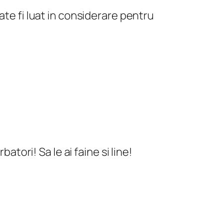
e fi luat in considerare pentru
atori! Sa le ai faine si line!