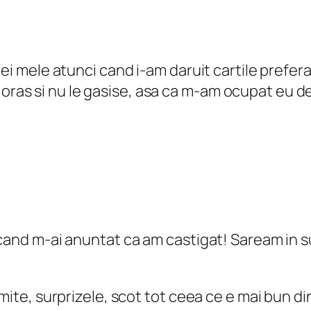
ei mele atunci cand i-am daruit cartile preferat
din oras si nu le gasise, asa ca m-am ocupat eu d
 cand m-ai anuntat ca am castigat! Saream in s
mite, surprizele, scot tot ceea ce e mai bun di