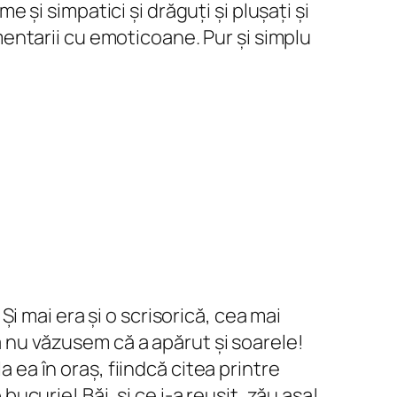
me și simpatici și drăguți și plușați și
comentarii cu emoticoane. Pur și simplu
 Și mai era și o scrisorică, cea mai
ă nu văzusem că a apărut și soarele!
a ea în oraș, fiindcă citea printre
bucurie! Băi, și ce i-a reușit, zău așa!