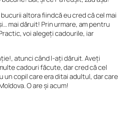
 bucurii altora fiindcă eu cred că cel mai
și… mai dăruit! Prin urmare, am pentru
Practic, voi alegeți cadourile, iar
ie!, atunci când l-ați dăruit. Aveți
multe cadouri făcute, dar cred că cel
 un copil care era ditai adultul, dar care
n Moldova. O are și acum!