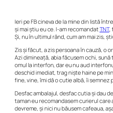
Ieri pe FB cineva de la mine din listă în
și mai știu eu ce. I-am recomandat
TNT
,
Și, nu în ultimul rând, cum am mai zis, ști
Zis și făcut, a zis persoana în cauză, o o
Azi dimineață, abia făcusem ochi, sună 
omul la interfon, dar eu nu aud interfonu
deschid imediat, trag niște haine pe min
fine, vine, îmi dă o cutie albă, îi semnez
Desfac ambalajul, desfac cutia și dau de 
taman eu recomandasem curierul care av
devreme, și nici nu băusem cafeaua, așa 