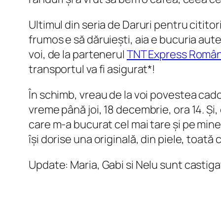
Ultimul din seria de Daruri pentru citito
frumos e să dăruiești, aia e bucuria aut
voi, de la partenerul
TNT Express Român
transportul va fi asigurat*!
În schimb, vreau de la voi povestea cadou
vreme până joi, 18 decembrie, ora 14. Ș
care m-a bucurat cel mai tare și pe mine 
își dorise una originală, din piele, toată
Update: Maria, Gabi si Nelu sunt castigat