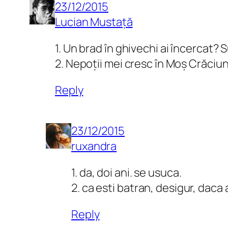
23/12/2015
Lucian Mustață
1. Un brad în ghivechi ai încercat? 
2. Nepoții mei cresc în Moș Crăciu
Reply
23/12/2015
ruxandra
1. da, doi ani. se usuca.
2. ca esti batran, desigur, daca a
Reply