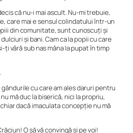
ecis că nu-i mai ascult. Nu-mi trebuie,
e, care mai e sensul colindatului într-un
piii din comunitate, sunt cunoscuți și
 dulciuri și bani. Cam ca la popii cu care
și-ți vâră sub nas mâna la pupat în timp
.
e gândurile cu care am ales daruri pentru
nu mă duc la biserică, nici la propriu,
Și, chiar dacă imaculata concepție nu mă
 Crăciun! O să vă convingă și pe voi!