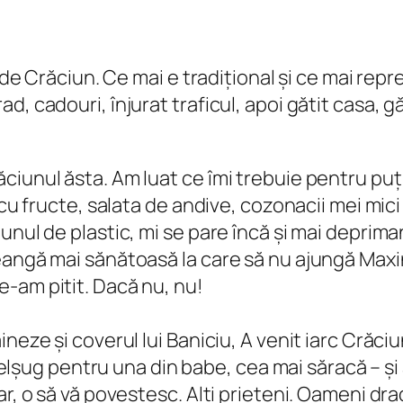
 de Crăciun. Ce mai e tradițional și ce mai repre
d, cadouri, înjurat traficul, apoi gătit casa, 
iunul ăsta. Am luat ce îmi trebuie pentru puți
 cu fructe, salata de andive, cozonacii mei mici
nul de plastic, mi se pare încă și mai deprimant
eangă mai sănătoasă la care să nu ajungă Maxin
-am pitit. Dacă nu, nu!
ineze și coverul lui Baniciu,
A venit iarc Crăciu
. Belșug pentru una din babe, cea mai săracă – ș
r, o să vă povestesc. Alți prieteni. Oameni dra