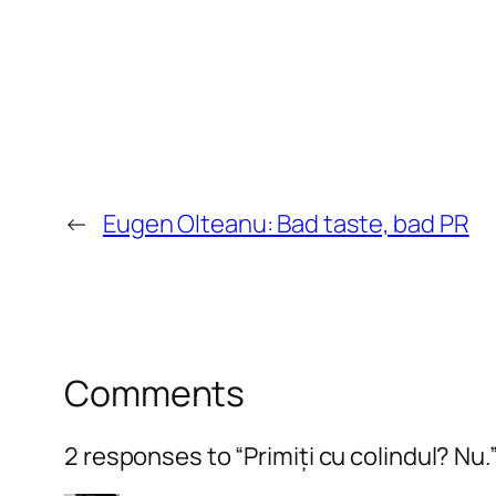
←
Eugen Olteanu: Bad taste, bad PR
Comments
2 responses to “Primiți cu colindul? Nu.