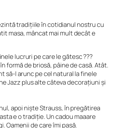
zintă tradițiile în cotidianul nostru cu
gătit masa, mâncat mai mult decât e
nele lucruri pe care le gătesc ???
 în formă de briosă, pâine de casă. Atât.
 să-l arunc pe cel natural la finele
e Jazz plus alte câteva decorațiuni și
nul,
apoi niște Strauss, în pregătirea
i asta e o tradiție. Un cadou maaare
gi. Oamenii de care îmi pasă.