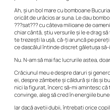
Ah, și un bol mare cu bomboane Bucuria p
oricât de urâcios ar suna. Le dau bomboa
???sat??? cu câteva milioane de oameni c
chiar cântă, știu versurile și le e drag s
te trezești la ușă, că-ți aruncă pe pereț
ce dascălul întinde discret găletușa să-i
Nu. N-am să mai fac lucrurile astea, doa
Crăciunul meu e despre daruri și generoz
ei, despre zâmbete și căldură și râs și bu
nici la figurat, încerc să-mi amintesc c
convinge, aleg să cred în energiile bun
Iar dacă aveții dubii, întrebați orice cop