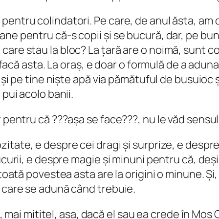
entru colindatori. Pe care, de anul ăsta, am d
ne pentru că-s copii și se bucură, dar, pe bun
are stau la bloc? La țară are o noimă, sunt co
ă facă asta. La oraș, e doar o formulă de a aduna
i și pe tine niște apă via pămătuful de busuioc 
 pui acolo banii.
r pentru că ???așa se face???, nu le văd sensul
itate, e despre cei dragi și surprize, e despr
curii, e despre magie și minuni pentru că, deși 
ă toată povestea asta are la origini o minune. 
e care se adună când trebuie.
il, mai mititel, așa, dacă el sau ea crede în Moș