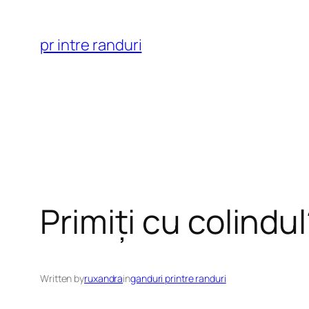
Skip
to
pr intre randuri
content
Primiți cu colindu
Written by
ruxandra
in
ganduri printre randuri