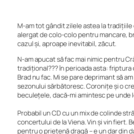
M-am tot gândit zilele astea la tradițiile
alergat de colo-colo pentru mancare, bra
cazul și, aproape inevitabil, zăcut.
N-am apucat să fac mai nimic pentru Crăc
tradițional??? în perioada asta: friptura
Brad nu fac. Mi se pare deprimant să am u
sezonului sărbătoresc. Coronițe și o cr
beculețele, dacă-mi amintesc pe unde le
Probabil un CD cu un mix de colinde stră
concertului de la Viena. Vin și vin fiert
pentru o prietenă dragă – e un dar din da