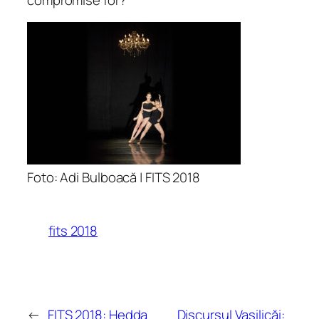
Foto: Adi Bulboacă | FITS 2018
fits 2018
←
FITS 2018: Hedda
Discursul Vasilicăi: