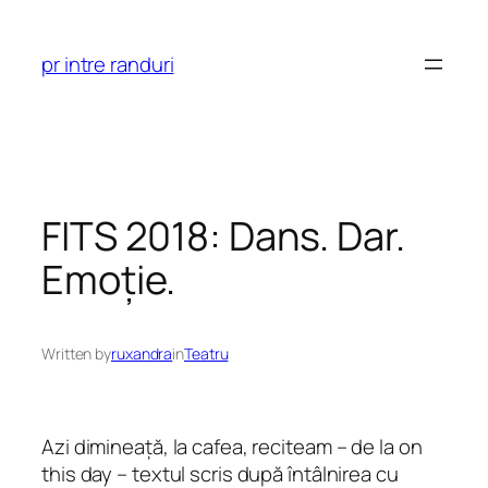
Skip
to
pr intre randuri
content
FITS 2018: Dans. Dar.
Emoție.
Written by
ruxandra
in
Teatru
Azi dimineață, la cafea, reciteam – de la on
this day – textul scris după întâlnirea cu