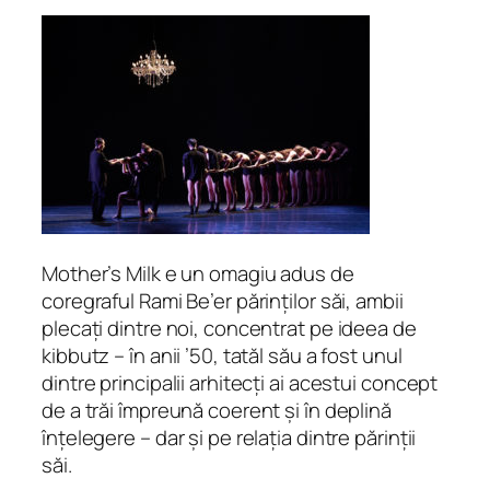
Mother’s Milk e un omagiu adus de
coregraful Rami Be’er părinților săi, ambii
plecați dintre noi, concentrat pe ideea de
kibbutz – în anii ’50, tatăl său a fost unul
dintre principalii arhitecți ai acestui concept
de a trăi împreună coerent și în deplină
înțelegere – dar și pe relația dintre părinții
săi.