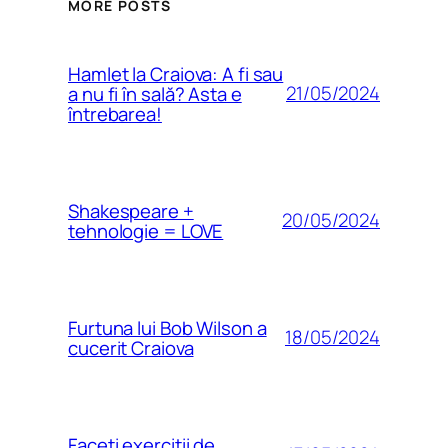
MORE POSTS
Hamlet la Craiova: A fi sau
21/05/2024
a nu fi în sală? Asta e
întrebarea!
Shakespeare +
20/05/2024
tehnologie = LOVE
Furtuna lui Bob Wilson a
18/05/2024
cucerit Craiova
Faceți exerciții de