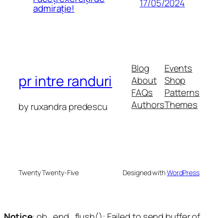
17/05/2024
admirație!
Blog
Events
pr intre randuri
About
Shop
FAQs
Patterns
Authors
Themes
by ruxandra predescu
Twenty Twenty-Five
Designed with
WordPress
Notice
: ob_end_flush(): Failed to send buffer of