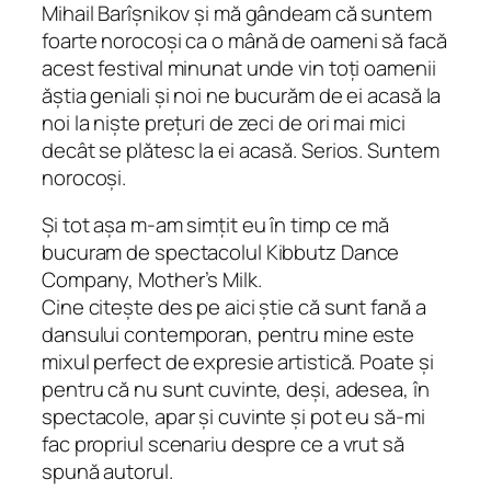
Mihail Barîșnikov și mă gândeam că suntem
foarte norocoși ca o mână de oameni să facă
acest festival minunat unde vin toți oamenii
ăștia geniali și noi ne bucurăm de ei acasă la
noi la niște prețuri de zeci de ori mai mici
decât se plătesc la ei acasă. Serios. Suntem
norocoși.
Și tot așa m-am simțit eu în timp ce mă
bucuram de spectacolul Kibbutz Dance
Company, Mother’s Milk.
Cine citește des pe aici știe că sunt fană a
dansului contemporan, pentru mine este
mixul perfect de expresie artistică. Poate și
pentru că nu sunt cuvinte, deși, adesea, în
spectacole, apar și cuvinte și pot eu să-mi
fac propriul scenariu despre ce a vrut să
spună autorul.