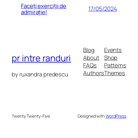
Faceți exerciții de
17/05/2024
admirație!
Blog
Events
pr intre randuri
About
Shop
FAQs
Patterns
Authors
Themes
by ruxandra predescu
Twenty Twenty-Five
Designed with
WordPress