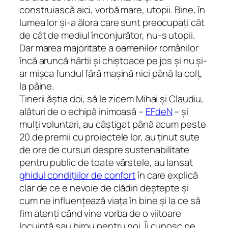
construiască aici, vorbă mare, utopii. Bine, în
lumea lor și-a ălora care sunt preocupați cât
de cât de mediul înconjurător, nu-s utopii.
Dar marea majoritate a
oamenilor
românilor
încă aruncă hârtii și chiștoace pe jos și nu și-
ar mișca fundul fără mașină nici până la colț,
la pâine.
Tinerii ăștia doi, să le zicem Mihai și Claudiu,
alături de o echipă inimoasă –
EFdeN
– și
mulți voluntari, au câștigat până acum peste
20 de premii cu proiectele lor, au ținut sute
de ore de cursuri despre sustenabilitate
pentru public de toate vârstele, au lansat
ghidul condițiilor de confort
în care explică
clar de ce e nevoie de clădiri deștepte și
cum ne influențează viața în bine și la ce să
fim atenți când vine vorba de o viitoare
locuință sau birou pentru noi. Îi cunosc pe