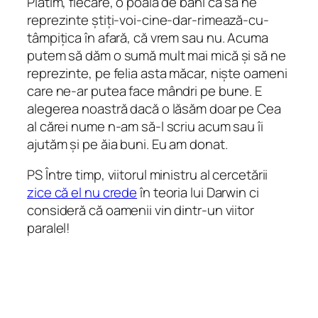
Plătim, fiecare, o poală de bani ca să ne
reprezinte știți-voi-cine-dar-rimează-cu-
tâmpițica în afară, că vrem sau nu. Acuma
putem să dăm o sumă mult mai mică și să ne
reprezinte, pe felia asta măcar, niște oameni
care ne-ar putea face mândri pe bune. E
alegerea noastră dacă o lăsăm doar pe Cea
al cărei nume n-am să-l scriu acum sau îi
ajutăm și pe ăia buni. Eu am donat.
PS Între timp, viitorul ministru al cercetării
zice că el nu crede
în teoria lui Darwin ci
consideră că oamenii vin dintr-un viitor
paralel!