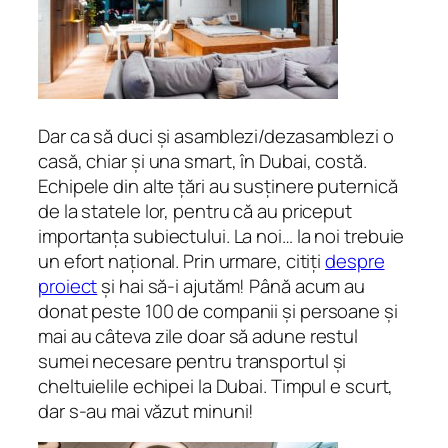
Dar ca să duci și asamblezi/dezasamblezi o
casă, chiar și una
smart,
în Dubai, costă.
Echipele din alte țări au susținere puternică
de la statele lor, pentru că au priceput
importanța subiectului. La noi… la noi trebuie
un efort național. Prin urmare, citiți
despre
proiect
și hai să-i ajutăm! Până acum au
donat peste 100 de companii și persoane și
mai au câteva zile doar să adune restul
sumei necesare pentru transportul și
cheltuielile echipei la Dubai. Timpul e scurt,
dar s-au mai văzut minuni!