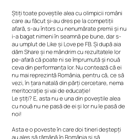
Știți toate poveștile alea cu olimpicii români
care au făcut și-au dres pe la competiții
afară, s-au întors cu nenumărate premii și nu
i-a bagat nimeni în seamnă pe bune, dar s-
au umplut de Like și Love pe FB. Și după aia
dăm Share și ne mândrim cu rezultatele lor
pe-afară că poate ni se împrumută și nouă
ceva din performanța lor. Nu contează că ei
nu mai reprezintă România, pentru că, ce să
vezi, în țara natală din părți cercetare, nema
meritocrație și vai de educație!
Le știți? E, asta nu e una din poveștile alea
cu nouă nu ne pasă de ei și lor nu le pasă de
noi!
Asta e o poveste în care doi tineri deștepți
au ales să rămână în România și să