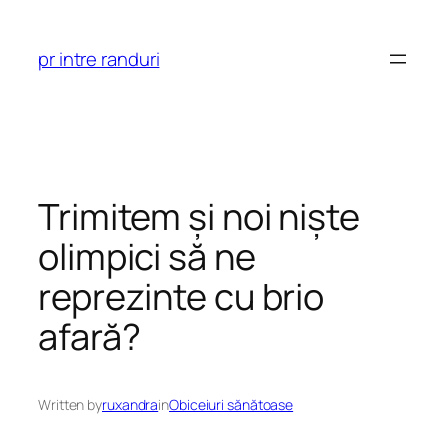
Skip
to
pr intre randuri
content
Trimitem și noi niște
olimpici să ne
reprezinte cu brio
afară?
Written by
ruxandra
in
Obiceiuri sănătoase