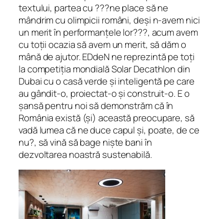
textului, partea cu ???ne place să ne
mândrim cu olimpicii români, deși n-avem nici
un merit în performanțele lor???, acum avem
cu toții ocazia să avem un merit, să dăm o
mână de ajutor. EDdeN ne reprezintă pe toți
la competiția mondială Solar Decathlon din
Dubai cu o casă verde și inteligentă pe care
au gândit-o, proiectat-o și construit-o. E o
șansă pentru noi să demonstrăm că în
România există (și) această preocupare, să
vadă lumea că ne duce capul și, poate, de ce
nu?, să vină să bage niște bani în
dezvoltarea noastră sustenabilă.