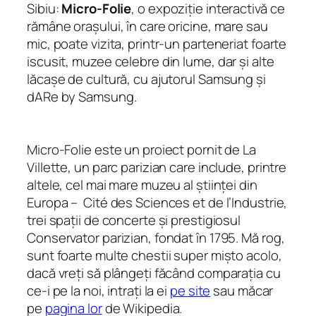
Sibiu:
Micro-Folie
, o expoziție interactivă ce
rămâne orașului, în care oricine, mare sau
mic, poate vizita, printr-un parteneriat foarte
iscusit, muzee celebre din lume, dar și alte
lăcașe de cultură, cu ajutorul Samsung și
dARe by Samsung.
Micro-Folie este un proiect pornit de La
Villette, un parc parizian care include, printre
altele, cel mai mare muzeu al științei din
Europa – Cité des Sciences et de l’Industrie,
trei spații de concerte și prestigiosul
Conservator parizian, fondat în 1795. Mă rog,
sunt foarte multe chestii super mișto acolo,
dacă vreți să plângeți făcând comparația cu
ce-i pe la noi, intrați la ei
pe site
sau măcar
pe
pagina lor
de Wikipedia.