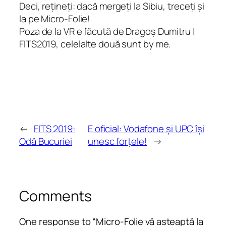
Deci, rețineți: dacă mergeți la Sibiu, treceți și
la pe Micro-Folie!
Poza de la VR e făcută de Dragoș Dumitru |
FITS2019, celelalte două sunt by me.
←
FITS 2019:
E oficial: Vodafone și UPC își
Odă Bucuriei
unesc forțele!
→
Comments
One response to “Micro-Folie vă așteaptă la