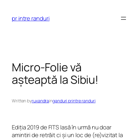
Skip
to
pr intre randuri
content
Micro-Folie vă
așteaptă la Sibiu!
Written by
ruxandra
in
ganduri printre randuri
Ediția 2019 de FITS lasă în urmă nu doar
amintiri de retrăit ci și un loc de (re)vizitat la