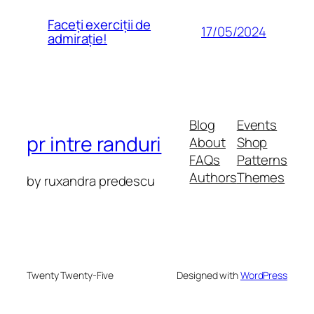
Faceți exerciții de
17/05/2024
admirație!
Blog
Events
pr intre randuri
About
Shop
FAQs
Patterns
Authors
Themes
by ruxandra predescu
Twenty Twenty-Five
Designed with
WordPress