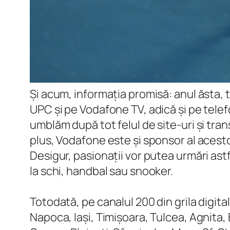
Și acum, informația promisă: anul ăsta, 
UPC și pe Vodafone TV, adică și pe telef
umblăm după tot felul de site-uri și tra
plus, Vodafone este și sponsor al acesto
Desigur, pasionații vor putea urmări astf
la schi, handbal sau snooker.
Totodată, pe canalul 200 din grila digita
Napoca, Iași, Timișoara, Tulcea, Agnita