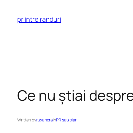
Skip
to
pr intre randuri
content
Ce nu știai despr
Written by
ruxandra
in
PR sau piar