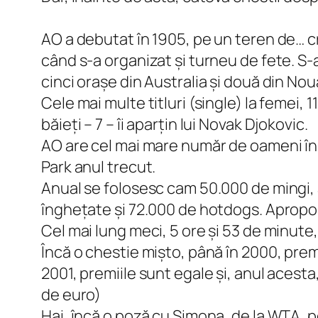
AO a debutat în 1905, pe un teren de… c
când s-a organizat și turneu de fete. S-a
cinci orașe din Australia și două din No
Cele mai multe titluri (single) la femei, 
băieți – 7 – îi aparțin lui Novak Djokovic.
AO are cel mai mare număr de oameni în 
Park anul trecut.
Anual se folosesc cam 50.000 de mingi, 
înghețate și 72.000 de hotdogs. Apropo
Cel mai lung meci, 5 ore și 53 de minute, 
Încă o chestie mișto, până în 2000, premi
2001, premiile sunt egale și, anul acest
de euro)
Hai, încă o poză cu Simona, de la WTA, 