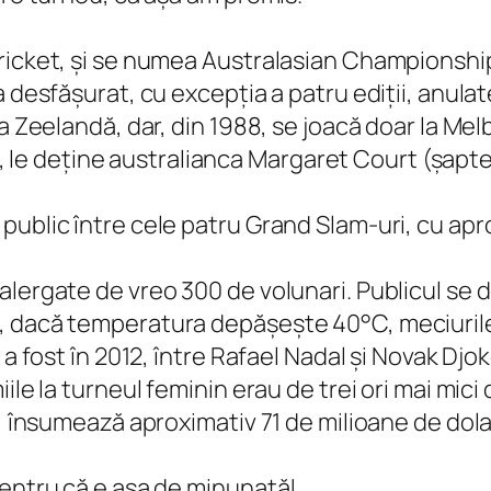
ricket, și se numea Australasian Championships
 desfășurat, cu excepția a patru ediții, anulat
ua Zeelandă, dar, din 1988, se joacă doar la Me
11, le deține australianca Margaret Court (șapte 
public între cele patru Grand Slam-uri, cu ap
alergate de vreo 300 de volunari. Publicul se
, dacă temperatura depășește 40°C, meciurile
a fost în 2012, între Rafael Nadal și Novak Djok
ile la turneul feminin erau de trei ori mai mici
a, însumează aproximativ 71 de milioane de dola
pentru că e așa de minunată!