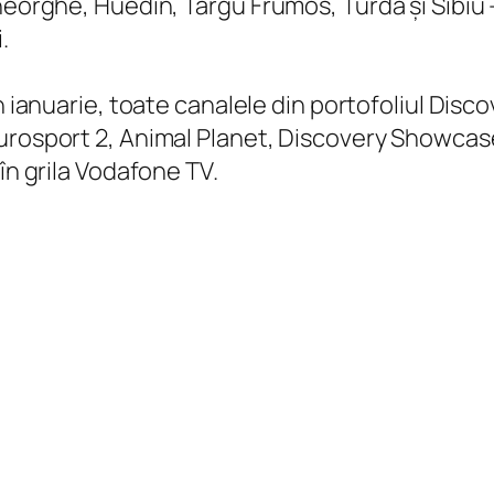
heorghe, Huedin, Târgu Frumos, Turda și Sibiu –
.
in ianuarie, toate canalele din portofoliul Disc
Eurosport 2, Animal Planet, Discovery Showcas
în grila Vodafone TV.