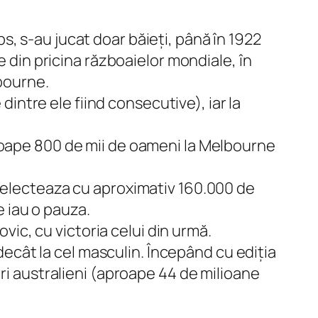
, s-au jucat doar băieți, până în 1922
e din pricina războaielor mondiale, în
lbourne.
dintre ele fiind consecutive), iar la
roape 800 de mii de oameni la Melbourne
 delecteaza cu aproximativ 160.000 de
 iau o pauza.
ovic, cu victoria celui din urmă.
 decât la cel masculin. Începând cu ediția
ri australieni (aproape 44 de milioane