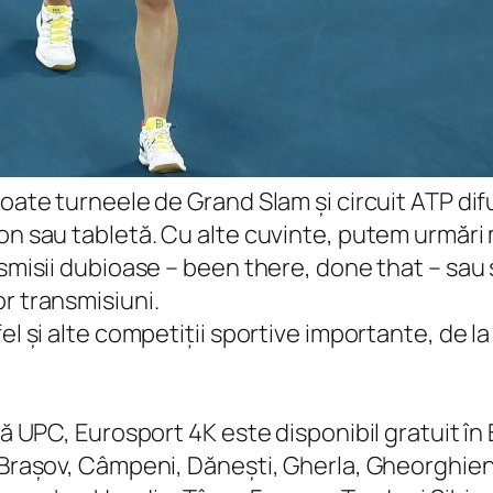
toate turneele de Grand Slam și circuit ATP di
on sau tabletă. Cu alte cuvinte, putem urmări 
nsmisii dubioase –
been there, done that
– sau 
r transmisiuni.
el și alte competiții sportive importante, de l
lă UPC, Eurosport 4K este disponibil gratuit în
, Brașov, Câmpeni, Dănești, Gherla, Gheorghien