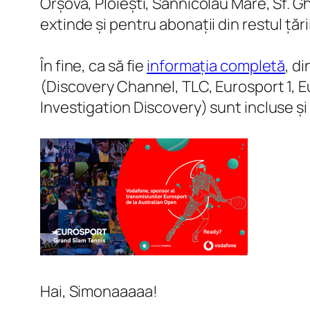
Orșova, Ploiești, Sânnicolau Mare, Sf. G
extinde și pentru abonații din restul țării
În fine, ca să fie
informația completă
, d
(Discovery Channel, TLC, Eurosport 1, 
Investigation Discovery) sunt incluse și 
Hai, Simonaaaaa!