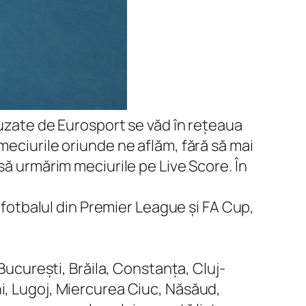
fuzate de Eurosport se văd în rețeaua
meciurile oriunde ne aflăm, fără să mai
să urmărim meciurile pe Live Score. În
a fotbalul din Premier League și FA Cup,
 București, Brăila, Constanța, Cluj-
i, Lugoj, Miercurea Ciuc, Năsăud,