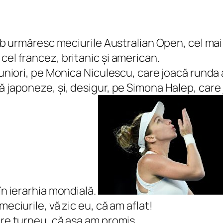
alb urmăresc meciurile Australian Open, cel mai 
cel francez, britanic și american.
 juniori, pe Monica Niculescu, care joacă runda
ă japoneze, și, desigur, pe Simona Halep, care 
în ierarhia mondială.
meciurile, vă zic eu, că am aflat!
pre turneu, că așa am promis.