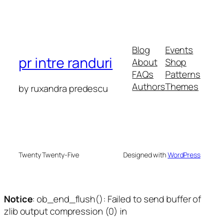
Blog
Events
pr intre randuri
About
Shop
FAQs
Patterns
Authors
Themes
by ruxandra predescu
Twenty Twenty-Five
Designed with
WordPress
Notice
: ob_end_flush(): Failed to send buffer of
zlib output compression (0) in