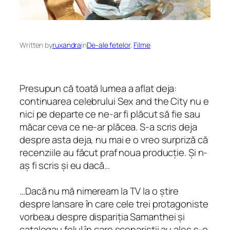
Written by
ruxandra
in
De-ale fetelor
, 
Filme
Presupun că toată lumea a aflat deja:
continuarea celebrului Sex and the City nu e
nici pe departe ce ne-ar fi plăcut să fie sau
măcar ceva ce ne-ar plăcea. S-a scris deja
despre asta deja, nu mai e o vreo surpriză că
recenziile au făcut praf noua producție. Și n-
aș fi scris și eu dacă…
…Dacă nu mă nimeream la TV la o știre
despre lansare în care cele trei protagoniste
vorbeau despre dispariția Samanthei și
catalogau felul în care scenariștii au ales s-o