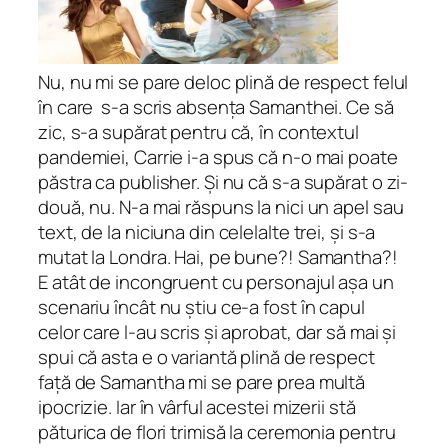
Nu, nu mi se pare deloc plină de respect felul
în care s-a scris absența Samanthei. Ce să
zic, s-a supărat pentru că, în contextul
pandemiei, Carrie i-a spus că n-o mai poate
păstra ca publisher. Și nu că s-a supărat o zi-
două, nu. N-a mai răspuns la nici un apel sau
text, de la niciuna din celelalte trei, și s-a
mutat la Londra. Hai, pe bune?! Samantha?!
E atât de incongruent cu personajul așa un
scenariu încât nu știu ce-a fost în capul
celor care l-au scris și aprobat, dar să mai și
spui că asta e o variantă plină de respect
față de Samantha mi se pare prea multă
ipocrizie. Iar în vârful acestei mizerii stă
păturica de flori trimisă la ceremonia pentru