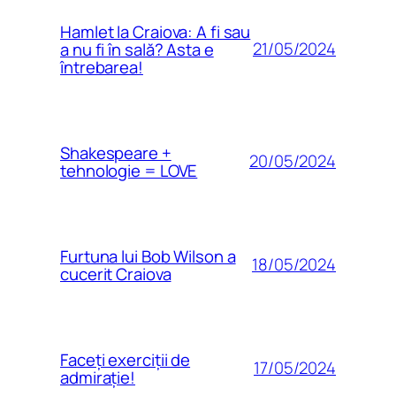
Hamlet la Craiova: A fi sau
21/05/2024
a nu fi în sală? Asta e
întrebarea!
Shakespeare +
20/05/2024
tehnologie = LOVE
Furtuna lui Bob Wilson a
18/05/2024
cucerit Craiova
Faceți exerciții de
17/05/2024
admirație!