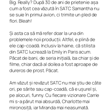
Big. Really? După 30 de ani de prietenie așa
cum a fost cea văzută în SATC Samantha nu
se suie în primul avion, ci trimite un pled de
flori. Bleah!
Și asta ca să mă refer doar la una din
problemele noii producții. Altfel, e plină de
ele cap-coadă. Inclusiv la haine, că stilista
din SATC lucrează la
Emily in Paris
acum.
Păcat de bani, de seria inițială, ba chiar și de
filme, chiar dacă al doilea a fost aproape de
dureros de prost. Păcat.
Am văzut și revăzut SATC nu mai știu de câte
ori, pe sărite sau cap-coadă, că e ușurel și,
pe alocuri, funny. Cu fiecare vizionare Carrie
mi s-a părut mai absurdă, Charlotte mai
mironosiță, iar Miranda mai neasumată.