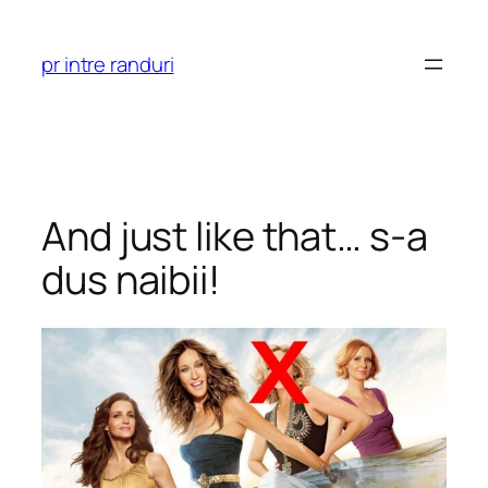
Skip
to
pr intre randuri
content
And just like that… s-a
dus naibii!