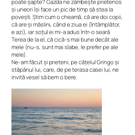
poate șapte? Gazda ne zâmbește prietenos
și uneori își face un pic de timp să stea la
povești. Știm cum o cheamă, că are doi copii,
că are și măslini, când e ziua ei (întâmplător,
e azi), iar soțul ei mi-a adus într-o seară
Terea de la el, că cică-s mai bune decât ale
mele (nu-s, sunt mai slabe, le prefer pe ale
mele).
Ne-am făcut și prieteni, pe cățelul Gringo și
stăpânul lui, care, de pe terasa casei lui, ne
invită vesel să bem o bere.