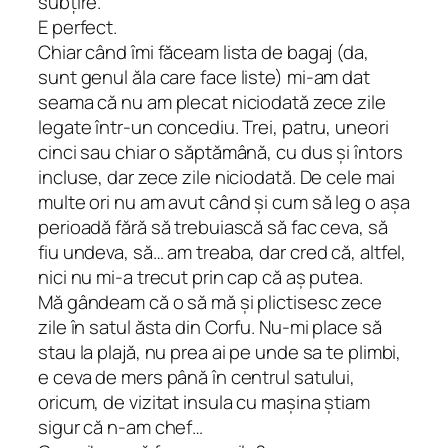
subțire.
E perfect.
Chiar când îmi făceam lista de bagaj (da,
sunt genul
ăla
care face liste) mi-am dat
seama că nu am plecat niciodată zece zile
legate într-un concediu. Trei, patru, uneori
cinci sau chiar o săptămână, cu dus și întors
incluse, dar zece zile niciodată. De cele mai
multe ori nu am avut când și cum să leg o așa
perioadă fără să trebuiască să fac ceva, să
fiu undeva, să… am treaba, dar cred că, altfel,
nici nu mi-a trecut prin cap că aș putea.
Mă gândeam că o să mă și plictisesc zece
zile în satul ăsta din Corfu. Nu-mi place să
stau la plajă, nu prea ai pe unde sa te plimbi,
e ceva de mers până în centrul satului,
oricum, de vizitat insula cu mașina știam
sigur că n-am chef…