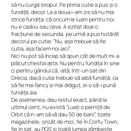
să nu curgă siropul. Pe prima cutie a pus și o
fundiță, decor. La a doua i-am zis să nu mai
strice fundița, că oricum le luam pentru noi,
nu e cadou sau ceva. A ezitat doar o
fracțiune de secunda, pe urmă a pus hotărât
decorul pe cutie: ”Nu, așa trebuie să fie
cutia, așa facem noi aici”.
Nici nu pot să încep să spun cât de mult mi-a
plăcut chestia asta. Nu pentru fundița în sine
ci pentru gândul că, iată, într-un sat din
Grecia, dacă cutia trebuie să aibă fundiță, ca
să fie mai
fancy
și mai drăguț, ei o să-i pună
fundița aia.
De asemenea, dau restul exact, până la
ultimul cent, nu există ”Luați o perniță de
Orbit că n-am să vă dau 50 de bani”, toate
magazinele, oricât de mici, fie în Corfu Town,
fie în sat, au POS și toată lumea zâmbește