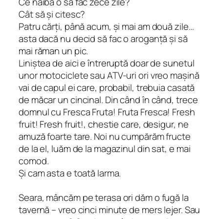
Ce naiba o să fac zece zile?
Cât să și citesc?
Patru cărți, până acum, și mai am două zile…
asta dacă nu decid să fac o aroganță și să
mai răman un pic.
Liniștea de aici e întreruptă doar de sunetul
unor motociclete sau ATV-uri ori vreo mașină
vai de capul ei care, probabil, trebuia casată
de măcar un cincinal. Din când în când, trece
domnul cu
Fresca Fruta! Fruta Fresca! Fresh
fruit! Fresh fruit!
, chestie care, desigur, ne
amuză foarte tare. Noi nu cumpărăm fructe
de la el, luăm de la magazinul din sat, e mai
comod.
Și cam asta e toată larma.
Seara, mâncăm pe terasa ori dăm o fugă la
tavernă – vreo cinci minute de mers lejer. Sau