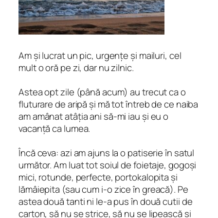
Am și lucrat un pic, urgențe și mailuri, cel
mult o oră pe zi, dar nu zilnic.
Astea opt zile (până acum) au trecut ca o
fluturare de aripă și mă tot întreb de ce naiba
am amânat atâția ani să-mi iau și eu o
vacanță
ca lumea
.
Încă ceva: azi am ajuns la o patiserie în satul
următor. Am luat tot soiul de foietaje, gogoși
mici, rotunde, perfecte, portokalopita și
lămâiepita
(sau cum i-o zice în greacă). Pe
astea două tanti ni le-a pus în două cutii de
carton, să nu se strice, să nu se lipească și