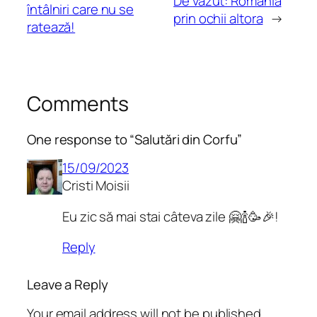
De văzut: România
întâlniri care nu se
prin ochii altora
→
ratează!
Comments
One response to “Salutări din Corfu”
15/09/2023
Cristi Moisii
Eu zic să mai stai câteva zile 🤗🍾🥳🎉!
Reply
Leave a Reply
Your email address will not be published.