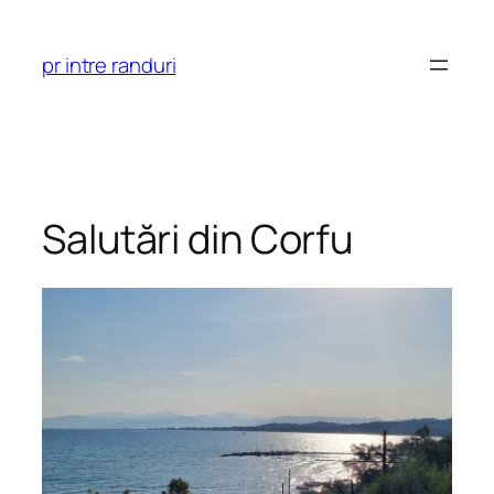
Skip
to
pr intre randuri
content
Salutări din Corfu