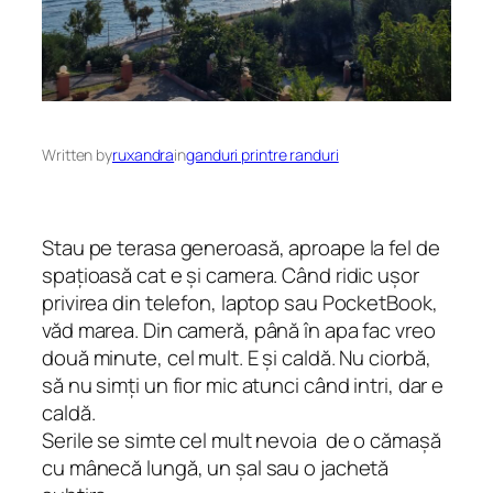
Written by
ruxandra
in
ganduri printre randuri
Stau pe terasa generoasă, aproape la fel de
spațioasă cat e și camera. Când ridic ușor
privirea din telefon, laptop sau PocketBook,
văd marea. Din cameră, până în apa fac vreo
două minute, cel mult. E și caldă. Nu ciorbă,
să nu simți un fior mic atunci când intri, dar e
caldă.
Serile se simte cel mult nevoia de o cămașă
cu mânecă lungă, un șal sau o jachetă