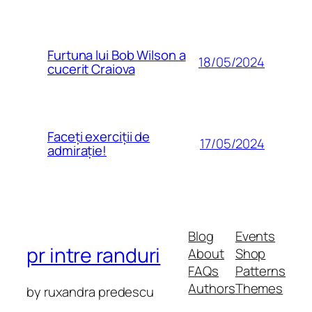
Furtuna lui Bob Wilson a
18/05/2024
cucerit Craiova
Faceți exerciții de
17/05/2024
admirație!
Blog
Events
pr intre randuri
About
Shop
FAQs
Patterns
Authors
Themes
by ruxandra predescu