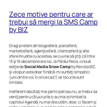
Zece motive pentru care ar
trebui să mergi la SMS Camp
by BIZ
Dragi prieteni din blogosferă, piarosferă,
marketosferă, agenţiosferă, clientosferă şi alte
sfere înrudite cu acestea, se cuvine să ştiţi că între
13 şi 16 decembrie are loc, la Pârâul Rece, o nouă
ediţie de
Social Media Snow Camp
by Revista BIZ,
şi vă spun asta doar fiindcă-mi sunteţi simpatici
(unii dintre voi, în orice caz!) iar locurile sunt
limitate.
Indiferent dacă aţi mai participat sau nu, ar trebui sa
veniţi pentru că lucrurile s-au mai schimbat la
capitolul Agendă, nu mai discutăm, doar, ci facem şi