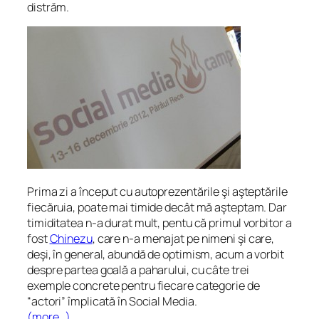
distrăm.
Prima zi a început cu autoprezentările şi aşteptările
fiecăruia, poate mai timide decât mă aşteptam. Dar
timiditatea n-a durat mult, pentu că primul vorbitor a
fost
Chinezu
, care n-a menajat pe nimeni şi care,
deşi, în general, abundă de optimism, acum a vorbit
despre partea goală a paharului, cu câte trei
exemple concrete pentru fiecare categorie de
“actori” împlicată în Social Media.
(more…)