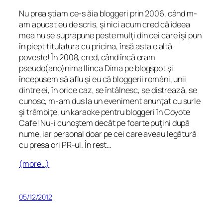
Nu prea ştiam ce-s ăia bloggeri prin 2006, când m-
am apucat eu de scris, şi nici acum cred că ideea
mea nu se suprapune peste mulţi din cei care îşi pun
în piept titulatura cu pricina, însă asta e altă
poveste! În 2008, cred, când încă eram
pseudo(ano)nima Ilinca Dima pe blogspot şi
începusem să aflu şi eu că bloggerii români, unii
dintre ei, în orice caz, se întâlnesc, se distrează, se
cunosc, m-am dus la un eveniment anunţat cu surle
şi trâmbiţe, un karaoke pentru bloggeri în Coyote
Cafe! Nu-i cunoştem decât pe foarte puţini după
nume, iar personal doar pe cei care aveau legătură
cu presa ori PR-ul. În rest…
(more…)
05/12/2012