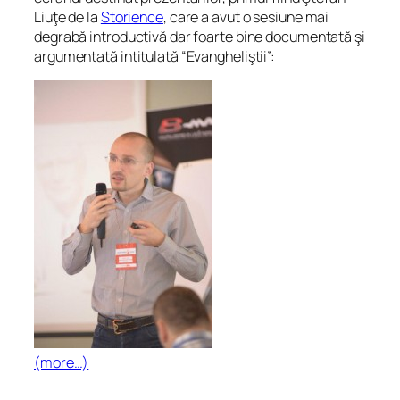
Liuţe de la
Storience
, care a avut o sesiune mai
degrabă introductivă dar foarte bine documentată şi
argumentată intitulată “Evangheliştii”:
(more…)