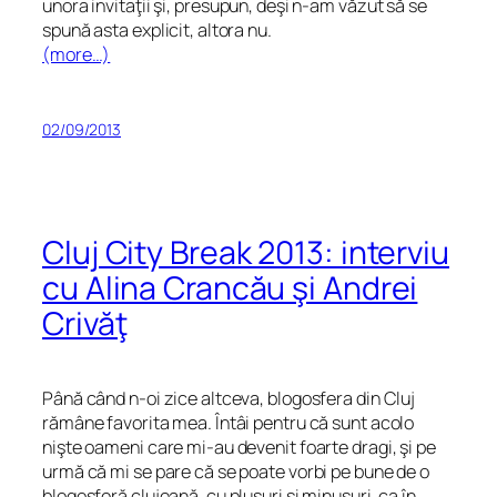
unora invitaţii şi, presupun, deşi n-am văzut să se
spună asta explicit, altora nu.
(more…)
02/09/2013
Cluj City Break 2013: interviu
cu Alina Crancău şi Andrei
Crivăţ
Până când n-oi zice altceva, blogosfera din Cluj
rămâne favorita mea. Întâi pentru că sunt acolo
nişte oameni care mi-au devenit foarte dragi, şi pe
urmă că mi se pare că se poate vorbi pe bune de o
blogosferă clujeană, cu plusuri şi minusuri, ca în