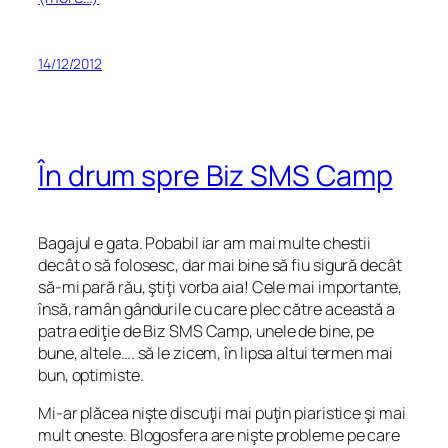
14/12/2012
În drum spre Biz SMS Camp
Bagajul e gata. Pobabil iar am mai multe chestii
decât o să folosesc, dar mai bine să fiu sigură decât
să-mi pară rău, ştiţi vorba aia! Cele mai importante,
însă, ramân gândurile cu care plec către această a
patra ediţie de Biz SMS Camp, unele de bine, pe
bune, altele…. să le zicem, în lipsa altui termen mai
bun, optimiste.
Mi-ar plăcea nişte discuţii mai puţin piaristice şi mai
mult oneste. Blogosfera are nişte probleme pe care