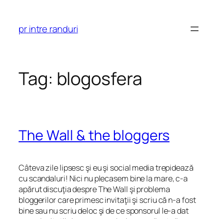
Skip
to
pr intre randuri
content
Tag:
blogosfera
The Wall & the bloggers
Câteva zile lipsesc şi eu şi social media trepidează
cu scandaluri! Nici nu plecasem bine la mare, c-a
apărut discuţia despre The Wall şi problema
bloggerilor care primesc invitaţii şi scriu că n-a fost
bine sau nu scriu deloc şi de ce sponsorul le-a dat