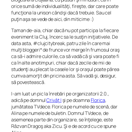
orice sumă de individualităţi, fireşte, dar care poate
funcţiona la unison când şi dacă trebuie. Sau cel
puţin aşa se vede de aici, din miticime :)
Taman de-aia, chiar dacă nu pot participa la fiecare
eveniment la Cluj, încerc sa le susţin iniţiativele. De
data asta, #clujcitybreak, patru zile în care mai
mulţi bloggeri*
de frunce
vor merge în frumosul oraş
ca să-i admire culorile, ca să vadă că şi vara poate fi
ca în alte anotimpuri, chiar dacă zecile de mii de
studenţi au plecat la casele lor şi oraşul poate părea
cumva amorţit din pricina asta. Să vadă şi, desigur,
să povestească.
I-am luat un pic la înrebări pe organizatorii 2.0.,
adică pe domnul
Crivăţ I
şi pe doamna
Florica
,
jumătatea TVdece. Florica pe numele de scenă, dar
Alina pe numele de buletin. Domnul TVdece, de
asemenea parte din organizare, se înţelege, este
Răzvan Dragoş aka Zicu. Şi e de acord cu ce spune