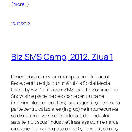
(more…)
15/12/2012
Biz SMS Camp, 2012. Ziua 1
De ieri, după cum v-am mai spus, sunt la Pârâul
Rece, pentru ediţia cu numărul 4 a Social Media
Camp by Biz. Noi îi zicem SMS, că e fie Summer, fie
Snow, şi ne place, pe de-o parte pentru că ne
întâlnim, bloggeri cu clienţi şi cu agenţii, şi pe de altă
parte pentru că izolarea (în grup) ne impune cumva
să discutăm diverse chestii legate de… industria
asta (e mult spus “industrie”, însă, aşa cum remarca
cineva ieri, e mai degrabă o nişă) şi, desigur, să ne şi