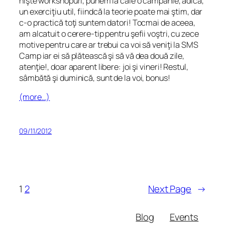
nişte workshopuri, punem la cale o campanie, adică,
un exerciţiu util, fiindcă la teorie poate mai ştim, dar
c-o practică toţi suntem datori! Tocmai de aceea,
am alcatuit o cerere-tip pentru şefii voştri, cu zece
motive pentru care ar trebui ca voi să veniţi la SMS
Camp iar ei să plătească şi să vă dea două zile,
atenţie!, doar aparent libere: joi şi vineri! Restul,
sâmbătă şi duminică, sunt de la voi, bonus!
(more…)
09/11/2012
1
2
Next Page
→
Blog
Events