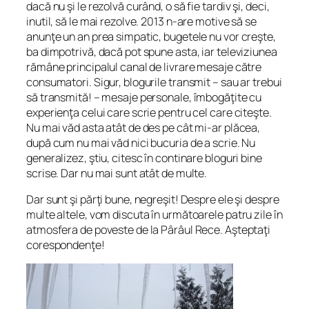
dacă nu şi le rezolvă curând, o să fie tardiv şi, deci,
inutil, să le mai rezolve. 2013 n-are motive să se
anunţe un an prea simpatic, bugetele nu vor creşte,
ba dimpotrivă, dacă pot spune asta, iar televiziunea
rămâne principalul canal de livrare mesaje către
consumatori. Sigur, blogurile transmit – sau ar trebui
să transmită! – mesaje personale, îmbogăţite cu
experienţa celui care scrie pentru cel care citeşte.
Nu mai văd asta atât de des pe cât mi-ar plăcea,
după cum nu mai văd nici bucuria de a scrie. Nu
generalizez, ştiu, citesc în continare bloguri bine
scrise. Dar nu mai sunt atât de multe.
Dar sunt şi părţi bune, negreşit! Despre ele şi despre
multe altele, vom discuta în următoarele patru zile în
atmosfera de poveste de la Pârâul Rece. Aşteptaţi
corespondenţe!