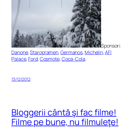
Sponsori:
Danone
,
Staropramen
,
Germanos
,
Michelin
,
AFI
Palace
,
Ford
,
Cosmote
,
Coca-Cola
.
13/12/2012
Bloggerii cântă şi fac filme!
Filme pe bune, nu filmuleţe!