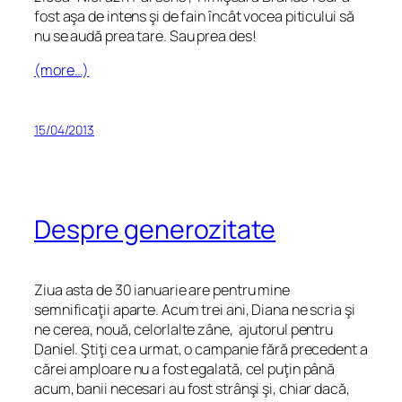
fost aşa de intens şi de fain încât vocea piticului să
nu se audă prea tare. Sau prea des!
(more…)
15/04/2013
Despre generozitate
Ziua asta de 30 ianuarie are pentru mine
semnificaţii aparte. Acum trei ani, Diana ne scria şi
ne cerea, nouă, celorlalte zâne, ajutorul pentru
Daniel. Ştiţi ce a urmat, o campanie fără precedent a
cărei amploare nu a fost egalată, cel puţin până
acum, banii necesari au fost strânşi şi, chiar dacă,