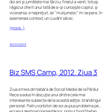
doi ani şi jumătate mai târziu, finalul a venit, totuşi,
răgazul oferit unui tată de a-şi cunoaşte copilul, şi
viceversa, e nepreţuit, iar “mulţumesc” mi se pare, în
asemenea context, un cuvânt sărac.
(more…)
30/01/2013
Biz SMS Camp, 2012. Ziua 3
Ziua a treia din tabăra de Social Media de la Pârâul
Rece a adus în discuţie unul dintre cele mai
interesante subiecte de la aceată ediţie: brandingul
personal. Patru vorbitori de soi au pus problema pe…
ecranul destinat prezentărilor, primul fiind Ştefan