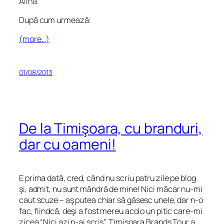
Alina.
După cum urmează:
(more…)
01/08/2013
De la Timişoara, cu branduri,
dar cu oameni!
E prima dată, cred, când nu scriu patru zile pe blog
şi, admit, nu sunt mândră de mine! Nici măcar nu-mi
caut scuze – aş putea chiar să găsesc unele, dar n-o
fac, fiindcă, deşi a fost mereu acolo un pitic care-mi
zicea “Nici azi n-ai scris”, Timişoara Brands Tour a