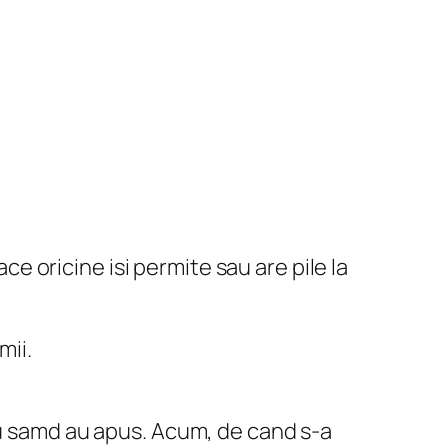
e oricine isi permite sau are pile la
mii.
u samd au apus. Acum, de cand s-a