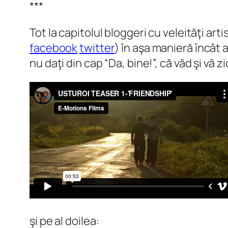
***
Tot la capitolul bloggeri cu veleităţi a
facebook
twitter
) în aşa manieră încât 
nu daţi din cap “Da, bine!”, că văd şi vă z
şi pe al doilea: