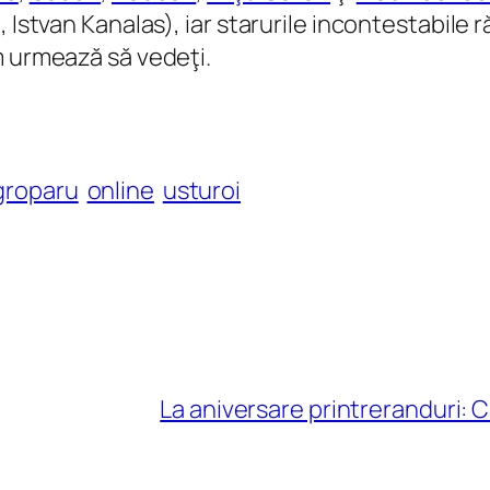
, Istvan Kanalas), iar starurile incontestabile
um urmează să vedeţi.
groparu
online
usturoi
La aniversare printreranduri: Căr