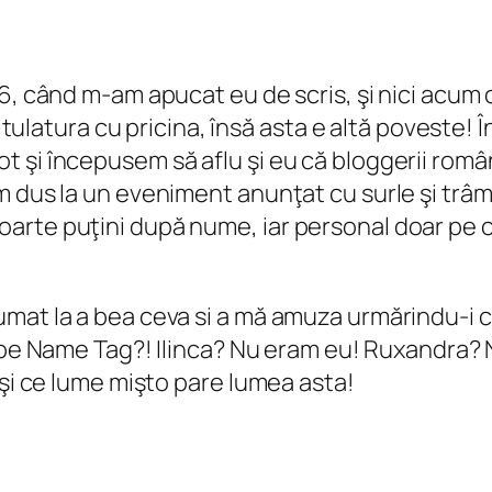
06, când m-am apucat eu de scris, şi nici acu
titulatura cu pricina, însă asta e altă poveste!
i începusem să aflu şi eu că bloggerii români, 
m dus la un eveniment anunţat cu surle şi trâm
rte puţini după nume, iar personal doar pe ce
mat la a bea ceva si a mă amuza urmărindu-i cu
 pe
Name Tag
?! Ilinca? Nu eram eu! Ruxandra? 
 şi ce lume mişto pare lumea asta!