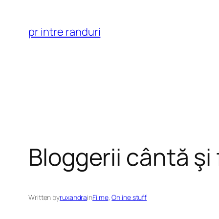
Skip
to
pr intre randuri
content
Bloggerii cântă şi
Written by
ruxandra
in
Filme
, 
Online stuff