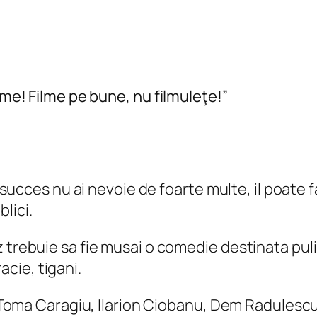
lme! Filme pe bune, nu filmuleţe!”
ucces nu ai nevoie de foarte multe, il poate fac
lici.
caz trebuie sa fie musai o comedie destinata puli
acie, tigani.
Toma Caragiu, Ilarion Ciobanu, Dem Radulesc