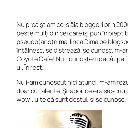
Nu prea ştiam ce-s ăia bloggeri prin 20
peste mulţi din cei care îşi pun în piept 
pseudo(ano)nima Ilinca Dima pe blogspot ş
întâlnesc, se distrează, se cunosc, m-a
Coyote Cafe! Nu-i cunoştem decât pe foa
ul. În rest…
Nu i-am cunoscut nici atunci, m-am rezu
doar cu talente. Şi-apoi, ce era să scriu
wow!, uite că sunt destui, şi se cunosc,