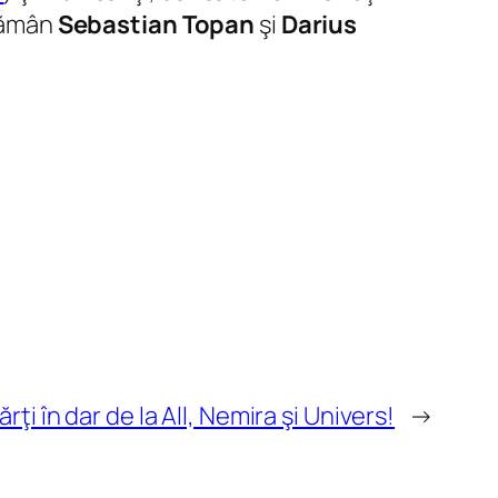
 rămân
Sebastian Topan
şi
Darius
ţi în dar de la All, Nemira şi Univers!
→