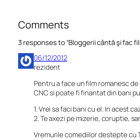
Comments
3 responses to “Bloggerii cântă şi fac fi
06/12/2012
rezident
Pentru a face un film romanesc de s
CNC si poate fi finantat din bani pub
1. Vrei sa faci bani cu el. In acest 
2. Te axezi pe mizerie, coruptie, sar
Vremurile comediilor destepte cu 