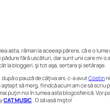
umea asta, răman la aceeaşi părere, că e o lum
pădure fără uscături, dar sunt unii care mi-s aşa
t la bloggeri, şi tot aşa, sertare şi setăraşe.
 după o pauză de câţiva ani, c-a avut
Costin
ni
a aştept să merg, fiindcă acum am ce să scriu 
ai puţin noi în lumea asta blogosferică. Vor pa
by
CAT MUSIC
. O să iasă mişto!