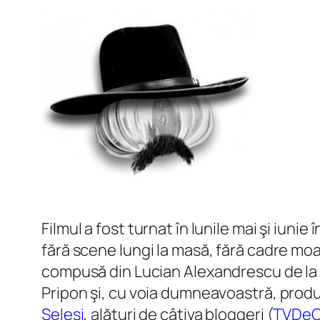
Filmul a fost turnat în lunile mai şi iun
fără scene lungi la masă, fără cadre moa
compusă din Lucian Alexandrescu de la 
Pripon şi, cu voia dumneavoastră, produ
Selesi
, alături de câţiva bloggeri (
TVDe