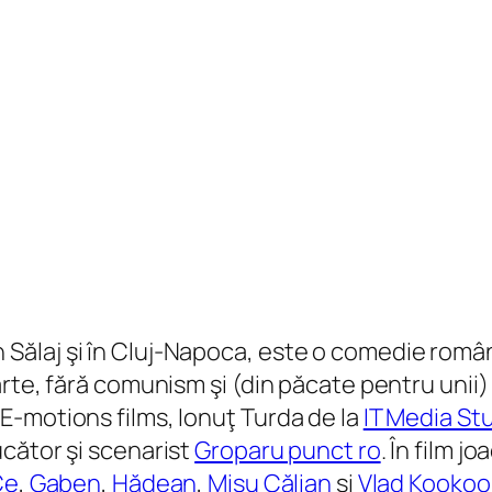
ie în Sălaj şi în Cluj-Napoca, este o comedie ro
rte, fără comunism şi (din păcate pentru unii) 
E-motions films, Ionuţ Turda de la
IT Media St
cător şi scenarist
Groparu punct ro
. În film j
Ce
,
Gaben
,
Hădean
,
Mişu Călian
şi
Vlad Kookoo