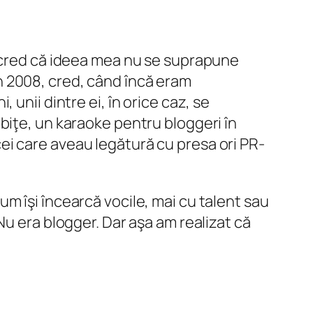
m cred că ideea mea nu se suprapune
 În 2008, cred, când încă eram
unii dintre ei, în orice caz, se
biţe, un karaoke pentru bloggeri în
i care aveau legătură cu presa ori PR-
m îşi încearcă vocile, mai cu talent sau
Nu era blogger. Dar aşa am realizat că