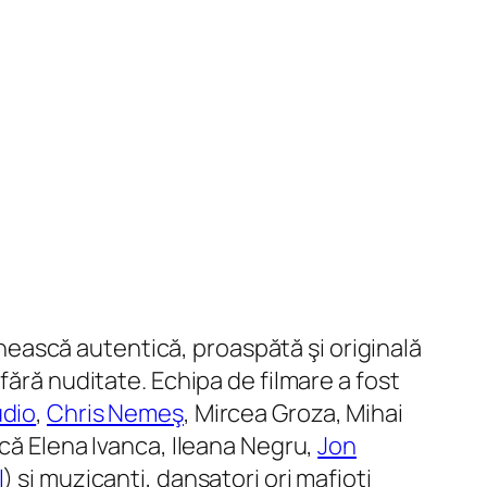
mânească autentică, proaspătă şi originală
fără nuditate. Echipa de filmare a fost
udio
,
Chris Nemeş
, Mircea Groza, Mihai
oacă Elena Ivanca, Ileana Negru,
Jon
l
) şi muzicanţi, dansatori ori mafioţi