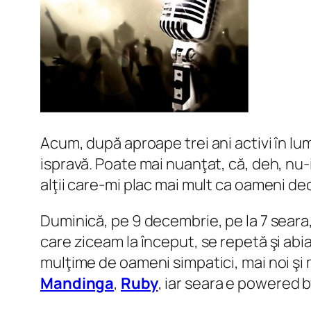
Acum, după aproape trei ani activi în l
ispravă. Poate mai nuanţat, că, deh, nu-i 
alţii care-mi plac mai mult ca oameni decâ
Duminică, pe 9 decembrie, pe la 7 seara,
care ziceam la început, se repetă şi abi
mulţime de oameni simpatici, mai noi şi m
Mandinga
,
Ruby
, iar seara e powered 