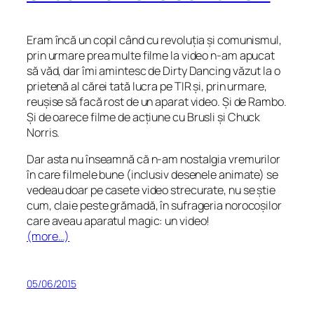
Eram încă un copil când cu revoluția și comunismul,
prin urmare prea multe filme la video n-am apucat
să văd, dar îmi amintesc de Dirty Dancing văzut la o
prietenă al cărei tată lucra pe TIR și, prin urmare,
reușise să facă rost de un aparat video. Și de Rambo.
Și de oarece filme de acțiune cu
Brusli
și Chuck
Norris.
Dar asta nu înseamnă că n-am nostalgia vremurilor
în care filmele bune (inclusiv desenele animate) se
vedeau doar pe casete video strecurate, nu se știe
cum, claie peste grămadă, în sufrageria norocoșilor
care aveau aparatul magic: un video!
(more…)
05/06/2015