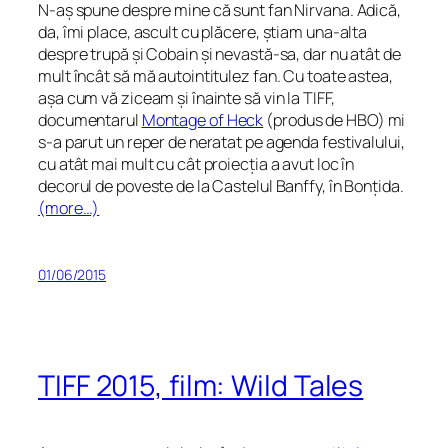
N-aș spune despre mine că sunt fan Nirvana. Adică,
da, îmi place, ascult cu plăcere, știam una-alta
despre trupă și Cobain și nevastă-sa, dar nu atât de
mult încât să mă autointitulez fan. Cu toate astea,
așa cum vă ziceam și înainte să vin la TIFF,
documentarul
Montage of Heck
(produs de HBO) mi
s-a parut un reper de neratat pe agenda festivalului,
cu atât mai mult cu cât proiecția a avut loc în
decorul de poveste de la Castelul Banffy, în Bonțida.
(more…)
01/06/2015
TIFF 2015, film: Wild Tales