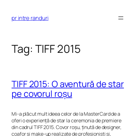
Skip
to
pr intre randuri
content
Tag:
TIFF 2015
TIFF 2015: O aventură de star
pe covorul roșu
Mi-a plăcut mult ideea celor de la MasterCard de a
oferi o experiență de star la ceremonia de premiere
din cadrul TIFF 2015. Covor roșu, ținută de designer,
coafor și make-up realizate de profesioniști și,