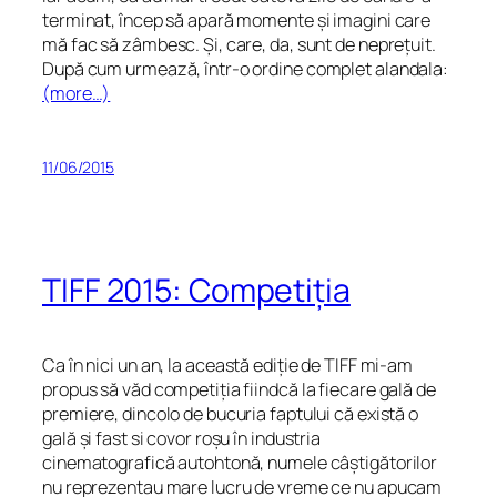
terminat, încep să apară momente și imagini care
mă fac să zâmbesc. Și, care, da, sunt de neprețuit.
După cum urmează, într-o ordine complet alandala:
(more…)
11/06/2015
TIFF 2015: Competiția
Ca în nici un an, la această ediție de TIFF mi-am
propus să văd competiția fiindcă la fiecare gală de
premiere, dincolo de bucuria faptului că există o
gală și fast si covor roșu în industria
cinematografică autohtonă, numele câștigătorilor
nu reprezentau mare lucru de vreme ce nu apucam