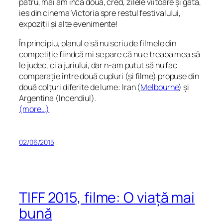
patru, mai am încă două, cred, zilele viitoare și gata,
ies din cinema Victoria spre restul festivalului,
expoziții și alte evenimente!
În principiu, planul e să nu scriu de filmele din
competiție fiindcă mi se pare că nu e treaba mea să
le judec, ci a juriului, dar n-am putut să nu fac
comparație între două cupluri (și filme) propuse din
două colțuri diferite de lume: Iran (
Melbourne
) și
Argentina (Incendiul).
(more…)
02/06/2015
TIFF 2015, filme: O viață mai
bună