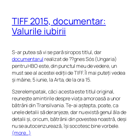
TIFF 2015, documentar:
Valurile iubirii
S-ar putea să vi se pară siropos titlul, dar
documentarul
realizat de
??gnes Sós (Ungaria)
pentru HBO
este, din punctul meu de vedere, un
must see
al acestei ediții de TIFF. Îl mai puteți vedea
și mâine, 5 iunie, la Arta, de la ora 15.
Szerelempatak
, căci acesta este titlul original,
reunește amintirile despre viața amoroasă a unor
bătrâni din Transilvania. Te-ai aștepta, poate, ca
unele detalii să deranjeze, dar nu există genul
ăla
de
detalii și, oricum, bătrânii din povestea noastră, deși
nu se autocenzurează, își socotesc bine vorbele.
(more…)