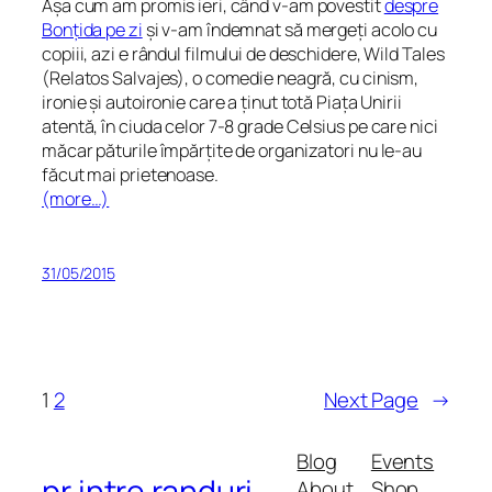
Așa cum am promis ieri, când v-am povestit
despre
Bonțida pe zi
și v-am îndemnat să mergeți acolo cu
copiii, azi e rândul filmului de deschidere, Wild Tales
(Relatos Salvajes), o comedie neagră, cu cinism,
ironie și autoironie care a ținut totă Piața Unirii
atentă, în ciuda celor 7-8 grade Celsius pe care nici
măcar păturile împărțite de organizatori nu le-au
făcut mai prietenoase.
(more…)
31/05/2015
1
2
Next Page
→
Blog
Events
pr intre randuri
About
Shop