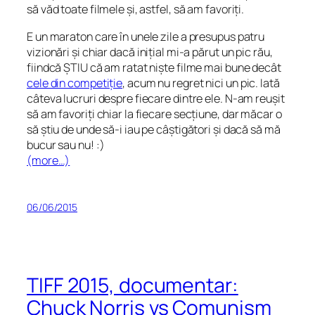
să văd toate filmele și, astfel, să am favoriți.
E un maraton care în unele zile a presupus patru
vizionări și chiar dacă inițial mi-a părut un pic rău,
fiindcă ȘTIU că am ratat niște filme mai bune decât
cele din competiție
, acum nu regret nici un pic. Iată
câteva lucruri despre fiecare dintre ele. N-am reușit
să am favoriți chiar la fiecare secțiune, dar măcar o
să știu de unde să-i iau pe câștigători și dacă să mă
bucur sau nu! :)
(more…)
06/06/2015
TIFF 2015, documentar:
Chuck Norris vs Comunism