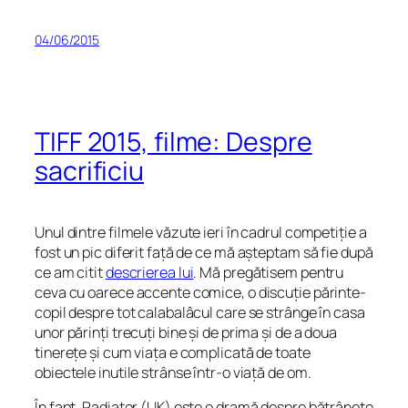
04/06/2015
TIFF 2015, filme: Despre
sacrificiu
Unul dintre filmele văzute ieri în cadrul competiție a
fost un pic diferit față de ce mă așteptam să fie după
ce am citit
descrierea lui
. Mă pregătisem pentru
ceva cu oarece accente comice, o discuție părinte-
copil despre tot calabalâcul care se strânge în casa
unor părinți trecuți bine și de prima și de a doua
tinerețe și cum viața e complicată de toate
obiectele inutile strânse într-o viață de om.
În fapt, Radiator (UK) este o dramă despre bătrânețe