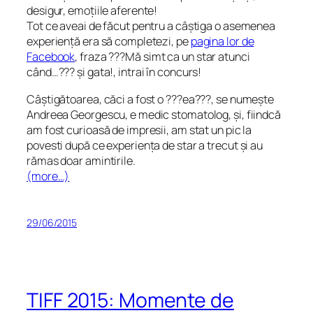
desigur, emoțiile aferente!
Tot ce aveai de făcut pentru a câștiga o asemenea
experiență era să completezi, pe
pagina lor de
Facebook
, fraza ???Mă simt ca un star atunci
când…??? și gata!, intrai în concurs!
Câștigătoarea, căci a fost o ???ea???, se numește
Andreea Georgescu, e medic stomatolog, și, fiindcă
am fost curioasă de impresii, am stat un pic la
povesti după ce experiența de star a trecut și au
rămas doar amintirile.
(more…)
29/06/2015
TIFF 2015: Momente de