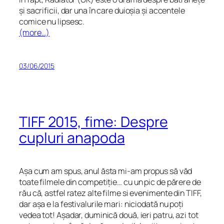
și sacrificii, dar una în care duioșia și accentele
comice nu lipsesc.
(more…)
03/06/2015
TIFF 2015, fime: Despre
cupluri anapoda
Așa cum am spus, anul ăsta mi-am propus să văd
toate filmele din competiție… cu un pic de părere de
rău că, astfel ratez alte filme si evenimente din TIFF,
dar așa e la festivalurile mari: niciodată nu poți
vedea tot! Așadar, duminică două, ieri patru, azi tot