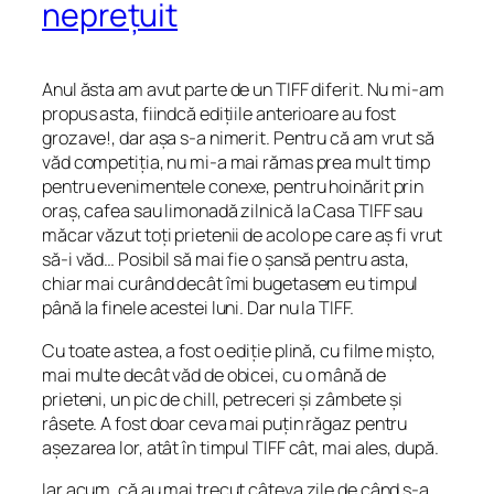
neprețuit
Anul ăsta am avut parte de un TIFF diferit. Nu mi-am
propus asta, fiindcă edițiile anterioare au fost
grozave!, dar așa s-a nimerit. Pentru că am vrut să
văd competiția, nu mi-a mai rămas prea mult timp
pentru evenimentele conexe, pentru hoinărit prin
oraș, cafea sau limonadă zilnică la Casa TIFF sau
măcar văzut toți prietenii de acolo pe care aș fi vrut
să-i văd… Posibil să mai fie o șansă pentru asta,
chiar mai curând decât îmi bugetasem eu timpul
până la finele acestei luni. Dar nu la TIFF.
Cu toate astea, a fost o ediție plină, cu filme mișto,
mai multe decât văd de obicei, cu o mână de
prieteni, un pic de chill, petreceri și zâmbete și
râsete. A fost doar ceva mai puțin răgaz pentru
așezarea lor, atât în timpul TIFF cât, mai ales, după.
Iar acum, că au mai trecut câteva zile de când s-a