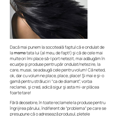
Dacă mai punem la socoteală faptul că e ondulat de
la
mama
tata lui (al meu, de fapt!) şi că de cele mai
multe ori îmi place să-l port netezit, mai adăugăm în
ecuaţie şi produse pentru păr ondulat/netezire, la
care, musai, se adaugă cele pentru volum! Că neted,
ok, dar cu volum ne place, place, place! Şi mai e şi-o
gamă pentru străluciri “ca de diamant”, vorba
reclamei, şi cred, adică sigur şi asta mi-ar plăcea
foarte tare!
Fără deosebire, în toate reclamele la produse pentru
îngrijirea părului, îndiferent de “problema” pe care se
presupune că o adresează produsul, pletele