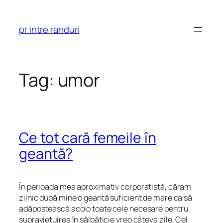
Skip
to
pr intre randuri
content
Tag:
umor
Ce tot cară femeile în
geantă?
În perioada mea aproximativ corporatistă, căram
zilnic după mine o geantă suficient de mare ca să
adăpostească acolo toate cele necesare pentru
supravieţuirea în sălbăticie vreo câteva zile. Cel