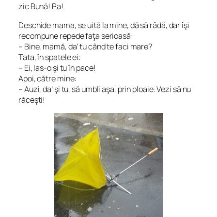
zic Bună! Pa!
Deschide mama, se uită la mine, dă să râdă, dar îşi
recompune repede faţa serioasă:
– Bine, mamă, da’ tu când te faci mare?
Tata, în spatele ei:
– Ei, las-o şi tu în pace!
Apoi, către mine:
– Auzi, da’ şi tu, să umbli aşa, prin ploaie. Vezi să nu
răceşti!