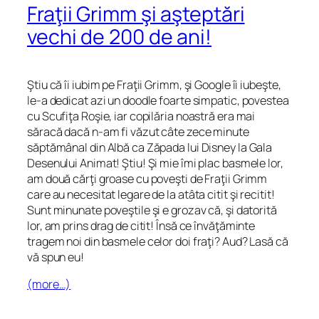
Fraţii Grimm şi aşteptări
vechi de 200 de ani!
Ştiu că îi iubim pe Fraţii Grimm, şi Google îi iubeşte,
le-a dedicat azi un doodle foarte simpatic, povestea
cu Scufiţa Roşie, iar copilăria noastră era mai
săracă dacă n-am fi văzut câte zece minute
săptămânal din Albă ca Zăpada lui Disney la Gala
Desenului Animat! Ştiu! Şi mie îmi plac basmele lor,
am două cărţi groase cu poveşti de Fraţii Grimm
care au necesitat legare de la atâta citit şi recitit!
Sunt minunate poveştile şi e grozav că, şi datorită
lor, am prins drag de citit! Însă ce învăţăminte
tragem noi din basmele celor doi fraţi? Aud? Lasă că
vă spun eu!
(more…)