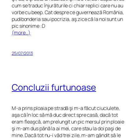
cum se traduc înjurăturile ci chiar replici care nu au
vorbe cu beep. Cat despre ce guvernează România,
pudibonderia sau ipocrizia, aş zice că la noi sunt un
pic sinonime :D
(more…)
25/07/2013
Concluzii furtunoase
M-a prins ploaia pe stradă şi m-a făcut ciuciulete,
aşa că în loc să mă duc direct spre casă, dacă tot
eram fleaşcă, am prelungit un pic mersul prin ploaie
şi m-am dus până la ai mei, care stau la doi paşi de
mine. Dacă tot nu-i văd trei zile, m-am gândit să le