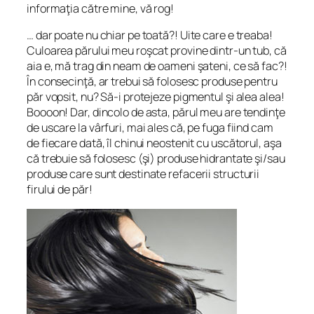
informaţia către mine, vă rog!
… dar poate nu chiar pe toată?! Uite care e treaba!
Culoarea părului meu roşcat provine dintr-un tub, că
aia e, mă trag din neam de oameni şateni, ce să fac?!
În consecinţă, ar trebui să folosesc produse pentru
păr vopsit, nu? Să-i protejeze pigmentul şi alea alea!
Boooon! Dar, dincolo de asta, părul meu are tendinţe
de uscare la vârfuri, mai ales că, pe fuga fiind cam
de fiecare dată, îl chinui neostenit cu uscătorul, aşa
că trebuie să folosesc (şi) produse hidrantate şi/sau
produse care sunt destinate refacerii structurii
firului de păr!