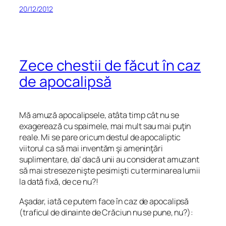
20/12/2012
Zece chestii de făcut în caz
de apocalipsă
Mă amuză apocalipsele, atâta timp cât nu se
exagerează cu spaimele, mai mult sau mai puţin
reale. Mi se pare oricum destul de apocaliptic
viitorul ca să mai inventăm şi ameninţări
suplimentare, da’ dacă unii au considerat amuzant
să mai streseze nişte pesimişti cu terminarea lumii
la dată fixă, de ce nu?!
Aşadar, iată ce putem face în caz de apocalipsă
(traficul de dinainte de Crăciun nu se pune, nu?):