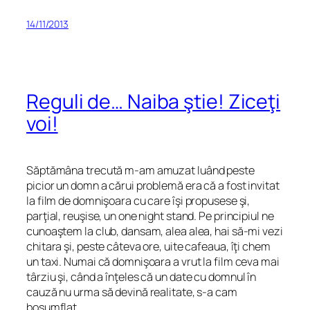
14/11/2013
Reguli de… Naiba ştie! Ziceţi
voi!
Săptămâna trecută m-am amuzat luând peste
picior un domn a cărui problemă era că a fost invitat
la film de domnişoara cu care îşi propusese şi,
parţial, reuşise, un one night stand. Pe principiul ne
cunoaştem la club, dansam, alea alea, hai să-mi vezi
chitara şi, peste câteva ore, uite cafeaua, îţi chem
un taxi. Numai că domnişoara a vrut la film ceva mai
târziu şi, când a înţeles că un
date
cu domnul în
cauză nu urma să devină realitate, s-a cam
bosumflat.