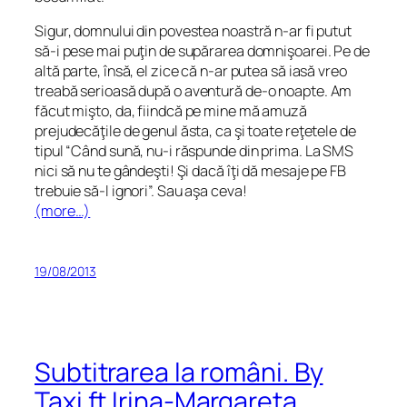
Sigur, domnului din povestea noastră n-ar fi putut
să-i pese mai puţin de supărarea domnişoarei. Pe de
altă parte, însă, el zice că n-ar putea să iasă vreo
treabă
serioasă
după o aventură de-o noapte. Am
făcut mişto, da, fiindcă pe mine mă amuză
prejudecăţile de genul ăsta, ca şi toate reţetele de
tipul “Când sună, nu-i răspunde din prima. La SMS
nici să nu te gândeşti! Şi dacă îţi dă mesaje pe FB
trebuie să-l ignori”. Sau aşa ceva!
(more…)
19/08/2013
Subtitrarea la români. By
Taxi ft Irina-Margareta