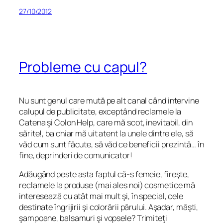
27/10/2012
Probleme cu capul?
Nu sunt genul care mută pe alt canal când intervine
calupul de publicitate, exceptând reclamele la
Catena şi Colon Help, care mă scot, inevitabil, din
sărite!, ba chiar mă uit atent la unele dintre ele, să
văd cum sunt făcute, să văd ce beneficii prezintă… în
fine, deprinderi de comunicator!
Adăugând peste asta faptul că-s femeie, fireşte,
reclamele la produse (mai ales noi) cosmetice mă
interesează cu atât mai mult şi, în special, cele
destinate îngrijirii şi colorării părului. Aşadar, măşti,
şampoane, balsamuri şi vopsele? Trimiteţi