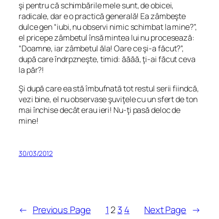
şi pentru că schimbările mele sunt, de obicei,
radicale, dar e o practică generală! Ea zâmbeşte
dulce gen “iubi, nu observi nimic schimbat la mine?”,
el pricepe zâmbetul însă mintea lui nu procesează:
“Doamne, iar zâmbetul ăla! Oare ce şi-a făcut?”,
după care îndrpzneşte, timid:
ăăăă, ţi-ai făcut ceva
la păr?!
Şi după care ea stă îmbufnată tot restul serii fiindcă,
vezi bine, el nu observase şuviţele cu un sfert de ton
mai închise decât erau ieri!
Nu-ţi pasă deloc de
mine!
30/03/2012
←
Previous Page
1
2
3
4
Next Page
→