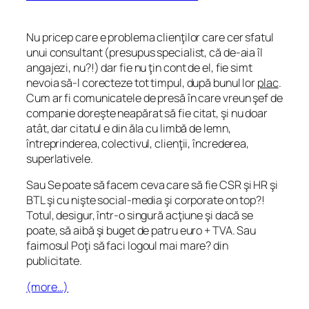
Nu pricep care e problema clienţilor care cer sfatul
unui consultant (presupus specialist, că de-aia îl
angajezi, nu?!) dar fie nu ţin cont de el, fie simt
nevoia să-l corecteze tot timpul, după bunul lor
plac
.
Cum ar fi comunicatele de presă în care vreun şef de
companie doreşte neapărat să fie citat, şi nu doar
atât, dar citatul e din ăla cu limbă de lemn,
întreprinderea, colectivul, clienţii, încrederea,
superlativele.
Sau
Se poate să facem ceva care să fie CSR şi HR şi
BTL şi cu nişte social-media şi corporate on top?!
Totul, desigur, într-o singură acţiune şi dacă se
poate, să aibă şi buget de patru euro + TVA. Sau
faimosul
Poţi să faci logoul mai mare?
din
publicitate
.
(more…)