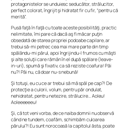
protagonistelor se unduiesc seducător, strălucitor,
perfect colorat, îngrijit şi hidratat fir cu fir, “pentru că
merită”.
Pusă faţă în faţă cu toate aceste posibilităţi, practic
nelimitate, îmi pare că dacă aş fi măcar puţin
obsedată de starea propriei podoabe capilare, ar
trebui să-mi petrec cea mai mare parte din timp
spălându-mi părul, apoi îngrijindu-l frumos cu măşti
şi alte soluţii care rămân în el după spălare (leave-
in-uri), spumă şi fixativ, ca să reziste coafura! Păi
nu?! Păi nu, că doar nu-s nebună!
Şi totuşi, eu cu ce ar trebui să mă spăl pe cap?! De
protecţie a culorii, volum, pentru păr ondulat,
nehidratat, pentru netezire, strălucire… Aoleu!
Aoleeeeeeu!
Şi, că tot veni vorba, de ce naiba domnii nu observă
când ne tundem, coafăm, schimbăm culoarea
părului?! Eu sunt norocoasă la capitolul ăsta, poate