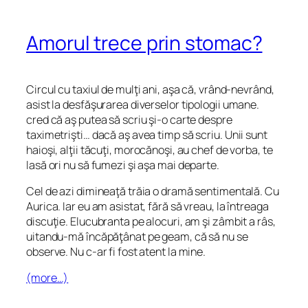
Amorul trece prin stomac?
Circul cu taxiul de mulţi ani, aşa că, vrând-nevrând,
asist la desfăşurarea diverselor tipologii umane.
cred că aş putea să scriu şi-o carte despre
taximetrişti… dacă aş avea timp să scriu. Unii sunt
haioşi, alţii tăcuţi, morocănoşi, au chef de vorba, te
lasă ori nu să fumezi şi aşa mai departe.
Cel de azi dimineaţă trăia o dramă sentimentală. Cu
Aurica. Iar eu am asistat, fără să vreau, la întreaga
discuţie. Elucubranta pe alocuri, am şi zâmbit a râs,
uitandu-mă încăpăţânat pe geam, că să nu se
observe. Nu c-ar fi fost atent la mine.
(more…)