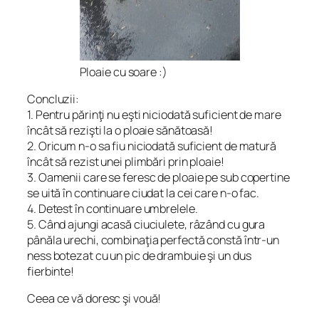
Ploaie cu soare :)
Concluzii:
1. Pentru părinţi nu eşti niciodată suficient de mare
încât să rezişti la o ploaie sănătoasă!
2. Oricum n-o sa fiu niciodată suficient de matură
încât să rezist unei plimbări prin ploaie!
3. Oamenii care se feresc de ploaie pe sub copertine
se uită în continuare ciudat la cei care n-o fac.
4. Detest în continuare umbrelele.
5. Când ajungi acasă ciuciulete, râzând cu gura
pânăla urechi, combinaţia perfectă constă într-un
ness botezat cu un pic de drambuie şi un dus
fierbinte!
Ceea ce vă doresc şi vouă!