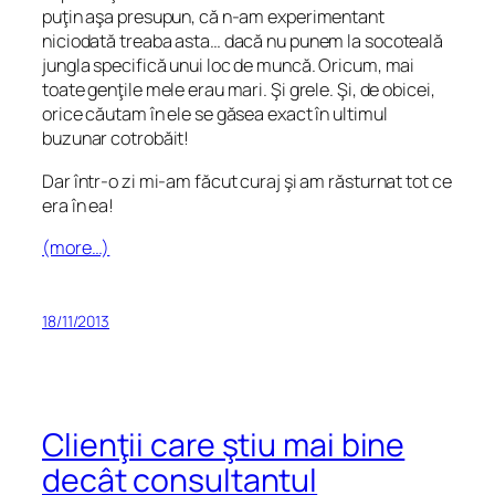
puţin aşa presupun, că n-am experimentant
niciodată treaba asta… dacă nu punem la socoteală
jungla specifică unui loc de muncă. Oricum, mai
toate genţile mele erau mari. Şi grele. Şi, de obicei,
orice căutam în ele se găsea exact în ultimul
buzunar cotrobăit!
Dar într-o zi mi-am făcut curaj şi am răsturnat tot ce
era în ea!
(more…)
18/11/2013
Clienţii care ştiu mai bine
decât consultantul