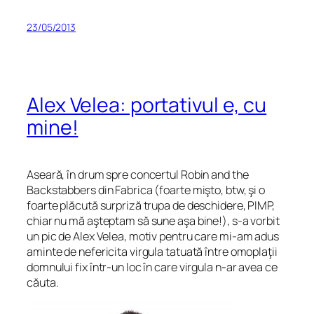
23/05/2013
Alex Velea: portativul e, cu
mine!
Aseară, în drum spre concertul Robin and the
Backstabbers din Fabrica (foarte mişto, btw, şi o
foarte plăcută surpriză trupa de deschidere, PIMP,
chiar nu mă aşteptam să sune aşa bine!), s-a vorbit
un pic de Alex Velea, motiv pentru care mi-am adus
aminte de nefericita virgula tatuată între omoplaţii
domnului fix într-un loc în care virgula n-ar avea ce
căuta.