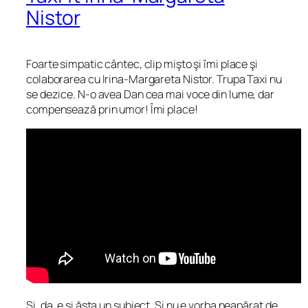
Nistor
Foarte simpatic cântec, clip mişto şi îmi place şi
colaborarea cu Irina-Margareta Nistor. Trupa Taxi nu
se dezice. N-o avea Dan cea mai voce din lume, dar
compensează prin umor! Îmi place!
Şi, da, e şi ăsta un subiect. Şi nu e vorba neapărat de