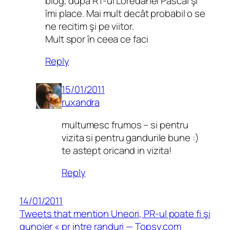
blog, după RT-ul Loredanei Pascal şi
îmi place. Mai mult decât probabil o se
ne recitim şi pe viitor.
Mult spor în ceea ce faci
Reply
15/01/2011
ruxandra
multumesc frumos – si pentru
vizita si pentru gandurile bune :)
te astept oricand in vizita!
Reply
14/01/2011
Tweets that mention Uneori, PR-ul poate fi şi
gunoier « pr intre randuri — Topsy.com