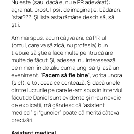
Nu este (sau, dacă e, nu e PR adevărat):
agramat, prost, lipsit de imaginaţie, bădăran,
“star???. Şi lista asta rămâne deschisă, să
ştii.
Am mai spus, acum câţiva ani, că PR-ul
(omul, care va să zică, nu profesia) bun
trebuie să ştie a face multe pentru că are
multe de făcut. Şi, adesea, nu interesează
pe nimeni în detaliu cum ajungi să-ţi iasă un
eveniment. “
Facem să fie bine
“, vorba unora
(sic!), e tot ceea ce contează. Şi dacă unele
dintre lucrurile pe care le-am spus în interviul
făcut de Daniel sunt evidente şi n-au nevoie
de explicaţii, mă gândesc că “asistent
medical” şi “gunoier” poate că merită câteva
precizări.
Asistent medical