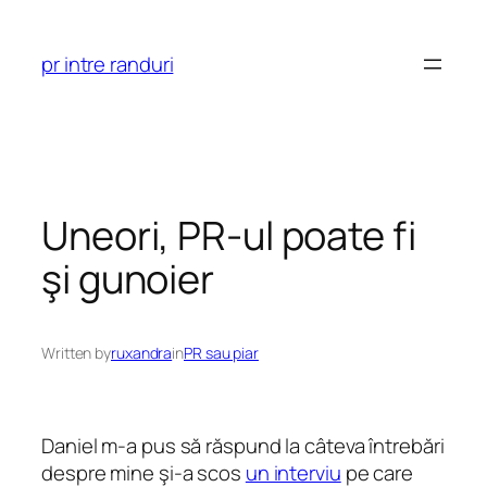
Skip
to
pr intre randuri
content
Uneori, PR-ul poate fi
şi gunoier
Written by
ruxandra
in
PR sau piar
Daniel m-a pus să răspund la câteva întrebări
despre mine şi-a scos
un interviu
pe care