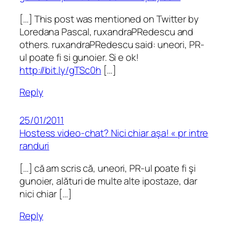
[…] This post was mentioned on Twitter by
Loredana Pascal, ruxandraPRedescu and
others. ruxandraPRedescu said: uneori, PR-
ul poate fi si gunoier. Si e ok!
http://bit.ly/gTSc0h
[…]
Reply
25/01/2011
Hostess video-chat? Nici chiar aşa! « pr intre
randuri
[…] că am scris că, uneori, PR-ul poate fi şi
gunoier, alături de multe alte ipostaze, dar
nici chiar […]
Reply