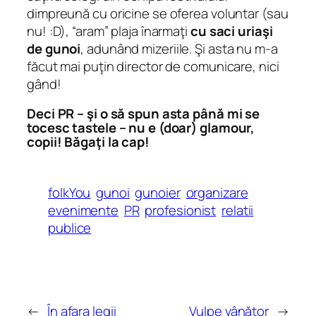
dimpreună cu oricine se oferea voluntar (sau
nu! :D), “aram” plaja înarmaţi
cu saci uriaşi
de gunoi
, adunând mizeriile. Şi asta nu m-a
făcut mai puţin director de comunicare, nici
gând!
Deci PR – şi o să spun asta până mi se
tocesc tastele – nu e (doar) glamour,
copii! Băgaţi la cap!
folkYou
gunoi
gunoier
organizare
evenimente
PR
profesionist
relatii
publice
←
În afara legii
Vulpe vânător
→