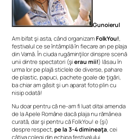
Gunoierul
Am bifat şi asta, când organizam
FolkYou!
,
festivalul ce se întâmplă în fiecare an pe plaja
din Vamă. În ciuda rugăminţilor dinspre scenă
unii dintre spectatori (şi
erau mii!
) lăsau în
urma lor pe plajă sticlele de diverse, pahare
de plastic, papuci, pachete goale de ţigări,
ba chiar am găsit şi un aparat foto plin cu
nisip odată!
Nu doar pentru că ne-am fi luat ditai amenda
de la Apele Române dacă plaja nu rămânea
curată, dar şi pentru că FolkYou! e (şi)
despre respect,
pe la 3-4 dimineaţa
, cei
câţiva colegi din echipa festivalului