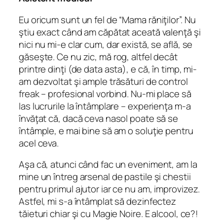
Eu oricum sunt un fel de “Mama răniţilor”. Nu
ştiu exact când am căpătat aceată valenţă şi
nici nu mi-e clar cum, dar există, se află, se
găseşte. Ce nu zic, mă rog, altfel decât
printre dinţi (de data asta), e că, în timp, mi-
am dezvoltat şi ample trăsături de control
freak – profesional vorbind. Nu-mi place să
las lucrurile la întâmplare – experienţa m-a
învăţat că, dacă ceva nasol poate să se
întâmple, e mai bine să am o soluţie pentru
acel ceva.
Aşa că, atunci când fac un eveniment, am la
mine un întreg arsenal de pastile şi chestii
pentru primul ajutor iar ce nu am, improvizez.
Astfel, mi s-a întâmplat să dezinfectez
tăieturi chiar şi cu Magie Noire. E alcool, ce?!