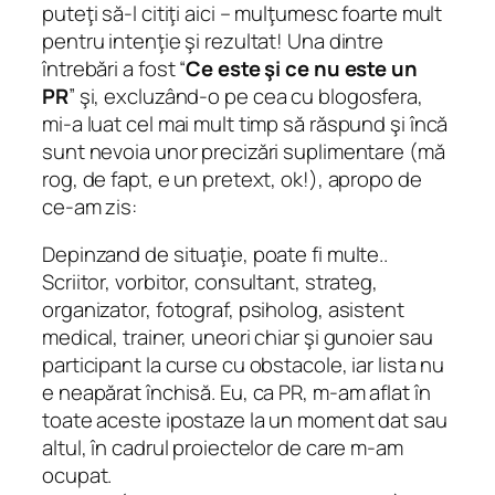
puteţi să-l citiţi aici – mulţumesc foarte mult
pentru intenţie şi rezultat! Una dintre
întrebări a fost “
Ce este şi ce nu este un
PR
” şi, excluzând-o pe cea cu blogosfera,
mi-a luat cel mai mult timp să răspund şi încă
sunt nevoia unor precizări suplimentare (mă
rog, de fapt, e un pretext, ok!), apropo de
ce-am zis:
Depinzand de situaţie, poate fi multe..
Scriitor, vorbitor, consultant, strateg,
organizator, fotograf, psiholog, asistent
medical, trainer, uneori chiar şi gunoier sau
participant la curse cu obstacole, iar lista nu
e neapărat închisă. Eu, ca PR, m-am aflat în
toate aceste ipostaze la un moment dat sau
altul, în cadrul proiectelor de care m-am
ocupat.