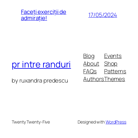
Faceți exerciții de
17/05/2024
admirație!
Blog
Events
pr intre randuri
About
Shop
FAQs
Patterns
Authors
Themes
by ruxandra predescu
Twenty Twenty-Five
Designed with
WordPress