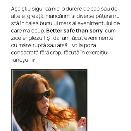
Aşa ştiu sigur că nici o durere de cap sau de
altele, greaţă, mâncărimi şi diverse păţanii nu
stă în calea bunului mers al evenimentului de
care mă ocup.
Better safe than sorry
, cum
zice englezul! Şi, da, am făcut evenimente
cu mâna ruptă sau arsă… voila poza
consacrată fără crop, făcută în exerciţiul
funcţiunii: