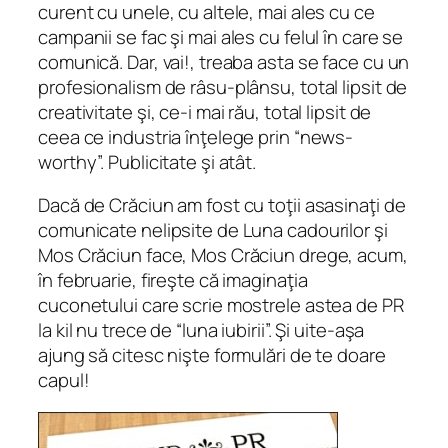
curent cu unele, cu altele, mai ales cu ce
campanii se fac şi mai ales cu felul în care se
comunică. Dar, vai!, treaba asta se face cu un
profesionalism de râsu-plânsu, total lipsit de
creativitate şi, ce-i mai rău, total lipsit de
ceea ce industria înţelege prin “news-
worthy”. Publicitate şi atât.
Dacă de Crăciun am fost cu toţii asasinaţi de
comunicate nelipsite de Luna cadourilor şi
Mos Crăciun face, Mos Crăciun drege, acum,
în februarie, fireşte că imaginaţia
cuconetului care scrie mostrele astea de PR
la kil nu trece de “luna iubirii”. Şi uite-aşa
ajung să citesc nişte formulări de te doare
capul!