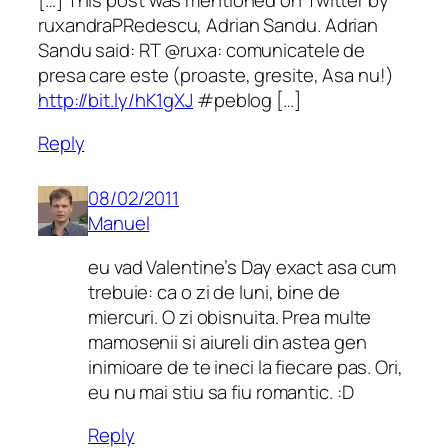
ruxandraPRedescu, Adrian Sandu. Adrian
Sandu said: RT @ruxa: comunicatele de
presa care este (proaste, gresite, Asa nu!)
http://bit.ly/hK1gXJ
#peblog […]
Reply
08/02/2011
Manuel
eu vad Valentine’s Day exact asa cum
trebuie: ca o zi de luni, bine de
miercuri. O zi obisnuita. Prea multe
mamosenii si aiureli din astea gen
inimioare de te ineci la fiecare pas. Ori,
eu nu mai stiu sa fiu romantic. :D
Reply