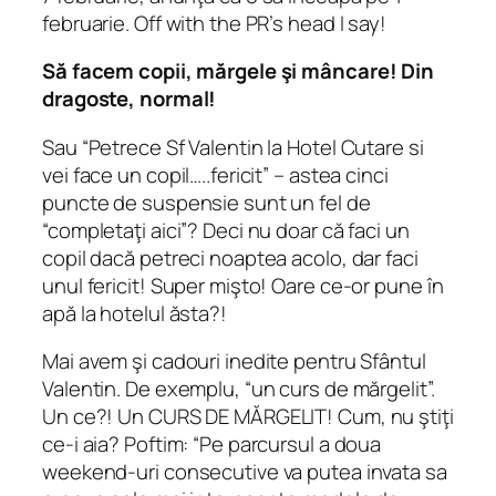
februarie. Off with the PR’s head I say!
Să facem copii, mărgele şi mâncare! Din
dragoste, normal!
Sau “Petrece Sf Valentin la Hotel Cutare si
vei face un copil…..fericit” – astea cinci
puncte de suspensie sunt un fel de
“completaţi aici”? Deci nu doar că faci un
copil dacă petreci noaptea acolo, dar faci
unul fericit! Super mişto! Oare ce-or pune în
apă la hotelul ăsta?!
Mai avem şi cadouri inedite pentru Sfântul
Valentin. De exemplu, “un curs de mărgelit”.
Un ce?! Un CURS DE MĂRGELIT! Cum, nu ştiţi
ce-i aia? Poftim: “Pe parcursul a doua
weekend-uri consecutive va putea invata sa