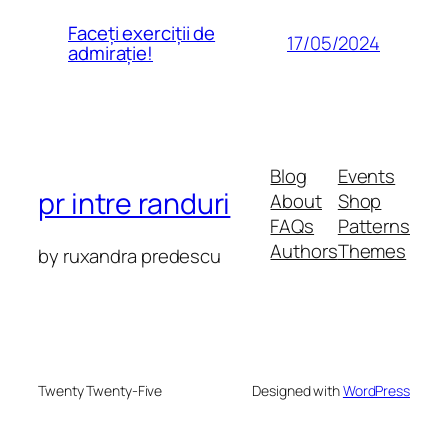
Faceți exerciții de
17/05/2024
admirație!
Blog
Events
pr intre randuri
About
Shop
FAQs
Patterns
Authors
Themes
by ruxandra predescu
Twenty Twenty-Five
Designed with
WordPress