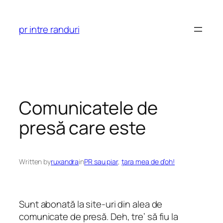
Skip
to
pr intre randuri
content
Comunicatele de
presă care este
Written by
ruxandra
in
PR sau piar
, 
ţara mea de d’oh!
Sunt abonată la site-uri din alea de
comunicate de presă. Deh, tre’ să fiu la