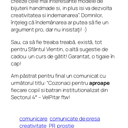
creeze cele mai interesante modele de
bijuterii handmade si, in plus isi va dezvolta
creativitatea si indemanarea”. Domnilor,
înţeleg că îndemânarea ar putea să fie un
argument pro, dar nu insistaţi! :)
Sau, ca să fie treaba treabă, există, tot
pentru Sfântul Vlentin, o altă sugestie de
cadou: un curs de gătit! Garantat, o tigaie în
cap!
Am păstrat pentru final un comunicat cu
următorul titlu: “Cozonaci pentru
aproape
fiecare copil si batran institutionalizat din
Sectorul 4″ – VelPitar ftw!
comunicare
comunicate de presa
creativitate
PR
prostie