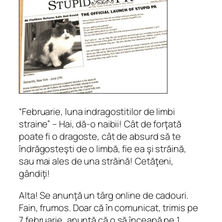
“Februarie, luna indragostitilor de limbi
straine” – Hai, dă-o naibii! Cât de forţată
poate fi o dragoste, cât de absurd să te
îndrăgosteşti de o limbă, fie ea şi străină,
sau mai ales de una străină! Cetăţeni,
gândiţi!
Alta! Se anunţă un târg online de cadouri.
Fain, frumos. Doar că în comunicat, trimis pe
7 februarie, anunţă că
o să înceapă
pe 1