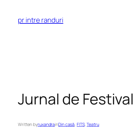
Skip
to
pr intre randuri
content
Jurnal de Festival
Written by
ruxandra
in
Din casă
, 
FITS
, 
Teatru