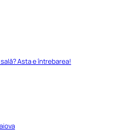
n sală? Asta e întrebarea!
raiova