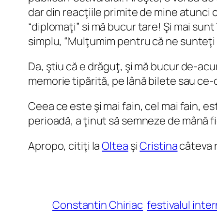
dar din reacţiile primite de mine atunc
“diplomaţi” si mă bucur tare! Şi mai sunt 
simplu, “Mulţumim pentru că ne sunteţi a
Da, ştiu că e drăguţ, şi mă bucur de-acu
memorie tipărită, pe lână bilete sau ce-o
Ceea ce este şi mai fain, cel mai fain, e
perioadă, a ţinut să semneze de mână fi
Apropo, citiţi la
Oltea
şi
Cristina
câteva r
Constantin Chiriac
festivalul inte