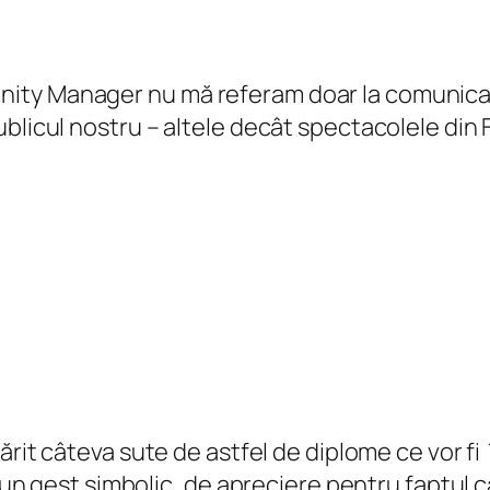
ty Manager nu mă referam doar la comunicarea
licul nostru – altele decât spectacolele din FI
ărit câteva sute de astfel de diplome ce vor fi
 un gest simbolic, de apreciere pentru faptul că