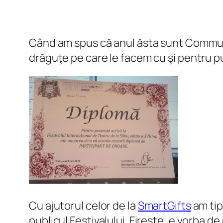
Când am spus că anul ăsta sunt Communi
drăguţe pe care le facem cu şi pentru pub
Cu ajutorul celor de la
SmartGifts
am tip
publicul Festivalului. Fireşte, e vorba de