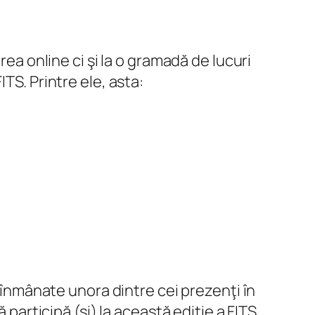
 online ci şi la o gramadă de lucuri
TS. Printre ele, asta:
 înmânate unora dintre cei prezenţi în
 participă (şi) la această ediţie a FITS,