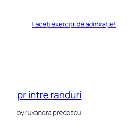
Faceți exerciții de admirație!
pr intre randuri
by ruxandra predescu