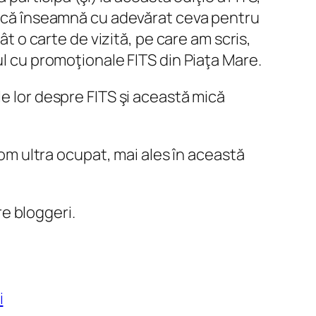
se că înseamnă cu adevărat ceva pentru
ât o carte de vizită, pe care am scris,
ul cu promoţionale FITS din Piaţa Mare.
le lor despre FITS şi această mică
 om ultra ocupat, mai ales în această
re bloggeri.
i