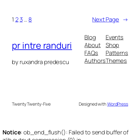
1
2
3
…
8
Next Page
→
Blog
Events
pr intre randuri
About
Shop
FAQs
Patterns
Authors
Themes
by ruxandra predescu
Twenty Twenty-Five
Designed with
WordPress
Notice
: ob_end_flush(): Failed to send buffer of