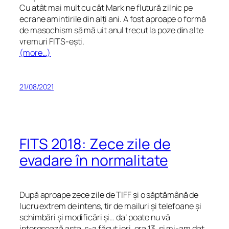
Cu atât mai mult cu cât Mark ne flutură zilnic pe
ecrane amintirile din alți ani. A fost aproape o formă
de masochism să mă uit anul trecut la poze din alte
vremuri FITS-ești.
(more…)
21/08/2021
FITS 2018: Zece zile de
evadare în normalitate
După aproape zece zile de TIFF și o săptămână de
lucru extrem de intens, tir de mailuri și telefoane și
schimbări și modificări și… da’ poate nu vă
interesează asta, s-a făcut ieri, ora 13, și mi-am dat