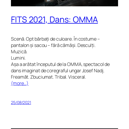
FITS 2021, Dans: OMMA
Scenă. Opt bărbați de culoare. În costume –
pantalon și sacou – fără cămăși. Desculți.
Muzică.
Lumini.
Așa a arătat începutul de la OMMA, spectacol de
dans imaginat de coregraful ungar Josef Nadj.
Freamăt. Zbuciumat. Tribal. Visceral.
(more…)
25/08/2021