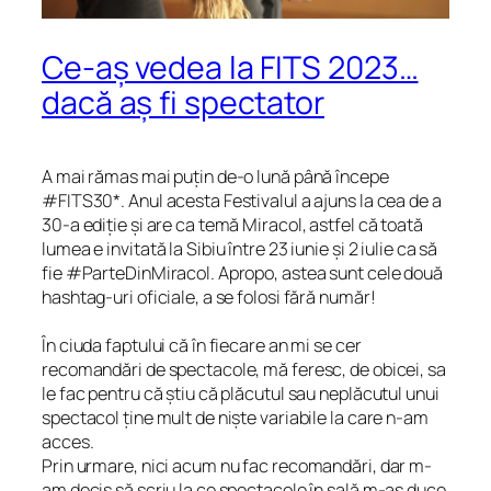
Ce-aș vedea la FITS 2023…
dacă aș fi spectator
A mai rămas mai puțin de-o lună până începe
#FITS30*. Anul acesta Festivalul a ajuns la cea de a
30-a ediție și are ca temă Miracol, astfel că toată
lumea e invitată la Sibiu între 23 iunie și 2 iulie ca să
fie #ParteDinMiracol. Apropo, astea sunt cele două
hashtag-uri oficiale, a se folosi fără număr!
În ciuda faptului că în fiecare an mi se cer
recomandări de spectacole, mă feresc, de obicei, sa
le fac pentru că știu că plăcutul sau neplăcutul unui
spectacol ține mult de niște variabile la care n-am
acces.
Prin urmare, nici acum nu fac recomandări, dar m-
am decis să scriu la ce spectacole în sală m-aș duce