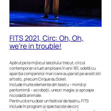
FITS 2021, Circ: Oh, Oh,
we’re in trouble!
Apărut pe la mijlocul secolului trecut, circul
contemporan a luat amploare în anii ’80, odată cu
apariția companiilor mari care au pariat pe acest stil
artistic, precum Cirque du Soleil.
Include multe elemente din teatru – mimă și
pantomimă – acrobații, uneori magie, și aproape
niciodată animale.
Pentru că e nu
doar
un festival de teatru, FITS
include în program și spectacole de circ