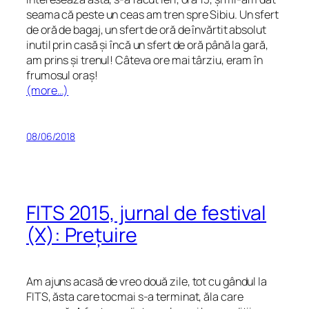
seama că peste un ceas am tren spre Sibiu. Un sfert
de oră de bagaj, un sfert de oră de învărtit absolut
inutil prin casă și încă un sfert de oră până la gară,
am prins și trenul! Câteva ore mai târziu, eram în
frumosul oraș!
(more…)
08/06/2018
FITS 2015, jurnal de festival
(X): Prețuire
Am ajuns acasă de vreo două zile, tot cu gândul la
FITS, ăsta care tocmai s-a terminat, ăla care