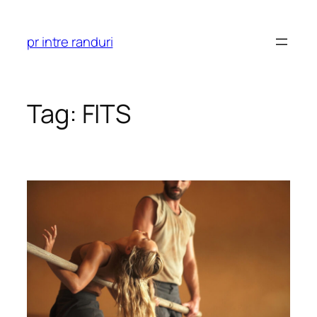
Skip
to
pr intre randuri
content
Tag:
FITS