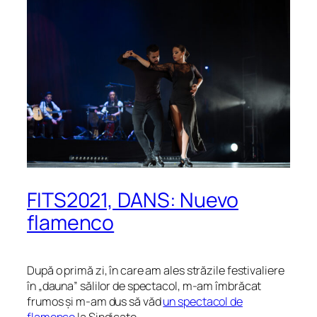
FITS2021, DANS: Nuevo
flamenco
După o primă zi, în care am ales străzile festivaliere
în „dauna” sălilor de spectacol, m-am îmbrăcat
frumos și m-am dus să văd
un spectacol de