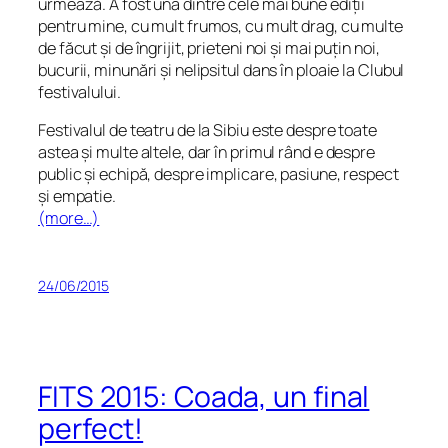
urmează. A fost una dintre cele mai bune ediții
pentru mine, cu mult frumos, cu mult drag, cu multe
de făcut și de îngrijit, prieteni noi și mai puțin noi,
bucurii, minunări și nelipsitul dans în ploaie la Clubul
festivalului.
Festivalul de teatru de la Sibiu este despre toate
astea și multe altele, dar în primul rând e despre
public și echipă, despre implicare, pasiune, respect
și empatie.
(more…)
24/06/2015
FITS 2015: Coada, un final
perfect!