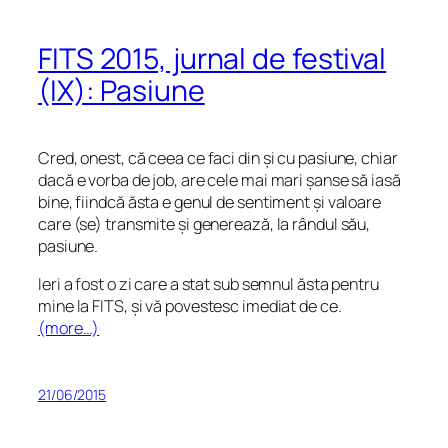
FITS 2015, jurnal de festival
(IX): Pasiune
Cred, onest, că ceea ce faci din și cu pasiune, chiar
dacă e vorba de job, are cele mai mari șanse să iasă
bine, fiindcă ăsta e genul de sentiment și valoare
care (se) transmite și generează, la rândul său,
pasiune.
Ieri a fost o zi care a stat sub semnul ăsta pentru
mine la FITS, și vă povestesc imediat de ce.
(more…)
21/06/2015