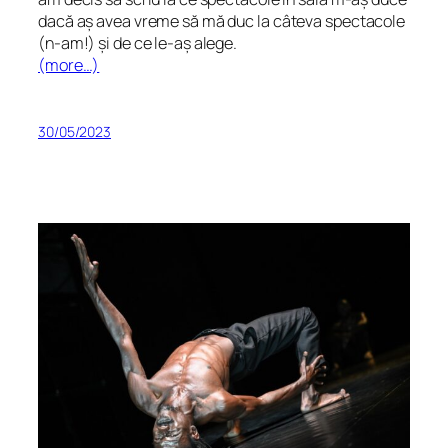
dacă aș avea vreme să mă duc la câteva spectacole
(n-am!) și de ce le-aș alege.
(more…)
30/05/2023