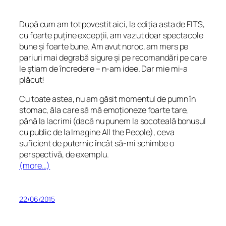
După cum am tot povestit aici, la ediția asta de FITS,
cu foarte puține excepții, am vazut doar spectacole
bune și foarte bune. Am avut noroc, am mers pe
pariuri mai degrabă sigure și pe recomandări pe care
le știam de încredere – n-am idee. Dar mie mi-a
plăcut!
Cu toate astea, nu am găsit momentul de pumn în
stomac, ăla care să mă emoționeze foarte tare,
până la lacrimi (dacă nu punem la socoteală bonusul
cu public de la Imagine All the People), ceva
suficient de puternic încât să-mi schimbe o
perspectivă, de exemplu.
(more…)
22/06/2015