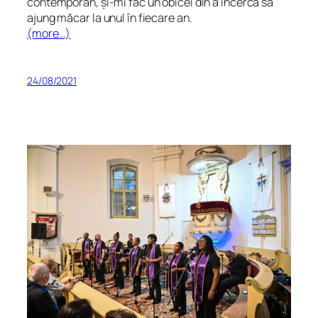
contemporan, și-mi fac un obicei din a încerca să
ajung măcar la unul în fiecare an.
(more…)
24/08/2021