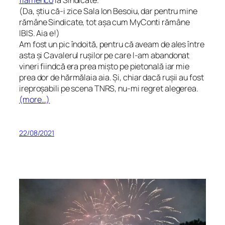
flamenco
la Sindicate.
(Da, știu că-i zice Sala
Ion Besoiu
, dar pentru mine
rămâne Sindicate, tot așa cum MyConti rămâne
IBIS. Aia e!)
Am fost un pic îndoită, pentru că aveam de ales între
asta și
Cavalerul
rușilor pe care l-am abandonat
vineri fiindcă era prea mișto pe pietonală iar mie
prea dor de hărmălaia
aia
.
Și, chiar dacă rușii au fost
ireproșabili pe scena TNRS, nu-mi regret alegerea.
(more…)
22/08/2021