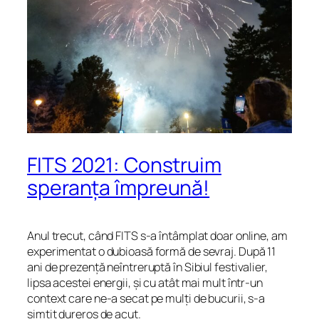
FITS 2021: Construim
speranța împreună!
Anul trecut, când FITS s-a întâmplat doar online, am
experimentat o dubioasă formă de sevraj. După 11
ani de prezență neîntreruptă în Sibiul festivalier,
lipsa acestei energii, și cu atât mai mult într-un
context care ne-a secat pe mulți de bucurii, s-a
simțit dureros de acut.