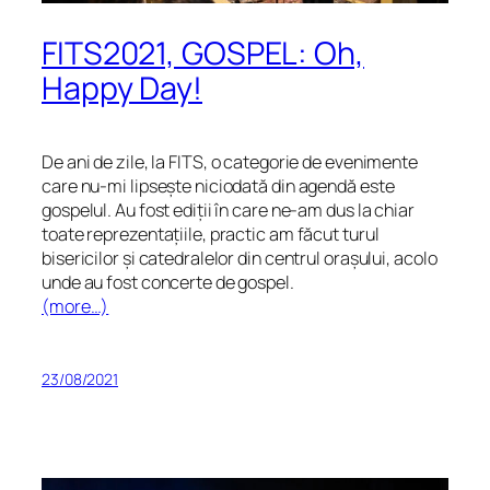
FITS2021, GOSPEL: Oh,
Happy Day!
De ani de zile, la FITS, o categorie de evenimente
care nu-mi lipsește niciodată din agendă este
gospelul. Au fost ediții în care ne-am dus la chiar
toate reprezentațiile, practic am făcut turul
bisericilor și catedralelor din centrul orașului, acolo
unde au fost concerte de gospel.
(more…)
23/08/2021