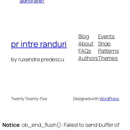
admirație!
Blog
Events
pr intre randuri
About
Shop
FAQs
Patterns
Authors
Themes
by ruxandra predescu
Twenty Twenty-Five
Designed with
WordPress
Notice
: ob_end_flush(): Failed to send buffer of