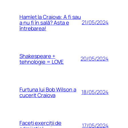
Hamlet la Craiova: A fi sau
21/05/2024
a nu fi în sală? Asta e
întrebarea!
Shakespeare +
20/05/2024
tehnologie = LOVE
Furtuna lui Bob Wilson a
18/05/2024
cucerit Craiova
Faceți exerciții de
17/05/2024