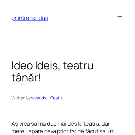
Skip
to
pr intre randuri
content
Ideo Ideis, teatru
tânăr!
Written by
ruxandra
in
Teatru
Aş vrea să mă duc mai des la teatru, dar
mereu apare ceva prioritar de făcut sau nu