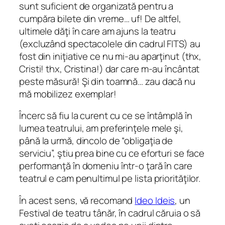
sunt suficient de organizată pentru a
cumpăra bilete din vreme… uf! De altfel,
ultimele dăţi în care am ajuns la teatru
(excluzând spectacolele din cadrul FITS) au
fost din iniţiative ce nu mi-au aparţinut (thx,
Cristi! thx, Cristina!) dar care m-au încântat
peste măsură! Şi din toamnă… zau dacă nu
mă mobilizez exemplar!
Încerc să fiu la curent cu ce se întâmplă în
lumea teatrului, am preferinţele mele şi,
până la urmă, dincolo de “obligaţia de
serviciu”, ştiu prea bine cu ce eforturi se face
performanţă în domeniu într-o ţară în care
teatrul e cam penultimul pe lista priorităţilor.
În acest sens, vă recomand
Ideo Ideis
, un
Festival de teatru tânăr, în cadrul căruia o să