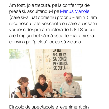
Am fost, joia trecută, pe la conferinţa de
presă şi, ascultându-l pe
Marius Manole
(care şi-a luat domeniu propriu – amin!), am
recunoscut efervescenţa cu care eu însămi
vorbesc despre atmosfera de la FITS oricui
are timp şi chef să mă asculte – iar unii s-au
convins pe “pielea” lor, ca să zic aşa.
Dincolo de spectacolele-eveniment din