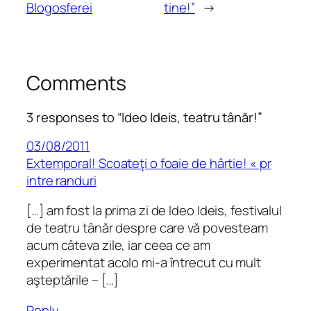
Blogosferei
tine!”
→
Comments
3 responses to “Ideo Ideis, teatru tânăr!”
03/08/2011
Extemporal! Scoateţi o foaie de hârtie! « pr
intre randuri
[…] am fost la prima zi de Ideo Ideis, festivalul
de teatru tânăr despre care vă povesteam
acum câteva zile, iar ceea ce am
experimentat acolo mi-a întrecut cu mult
aşteptările – […]
Reply