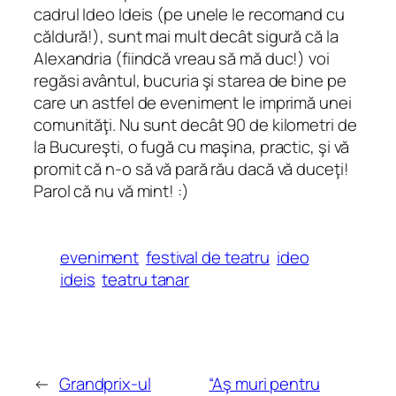
cadrul Ideo Ideis (pe unele le recomand cu
căldură!), sunt mai mult decât sigură că la
Alexandria (fiindcă vreau să mă duc!) voi
regăsi avântul, bucuria şi starea de bine pe
care un astfel de eveniment le imprimă unei
comunităţi. Nu sunt decât 90 de kilometri de
la Bucureşti, o fugă cu maşina, practic, şi vă
promit că n-o să vă pară rău dacă vă duceţi!
Parol că nu vă mint! :)
eveniment
festival de teatru
ideo
ideis
teatru tanar
←
Grandprix-ul
“Aş muri pentru