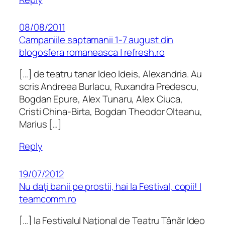
08/08/2011
Campaniile saptamanii 1-7 august din
blogosfera romaneasca | refresh.ro
[…] de teatru tanar Ideo Ideis, Alexandria. Au
scris Andreea Burlacu, Ruxandra Predescu,
Bogdan Epure, Alex Tunaru, Alex Ciuca,
Cristi China-Birta, Bogdan Theodor Olteanu,
Marius […]
Reply
19/07/2012
Nu daţi banii pe prostii, hai la Festival, copii! |
teamcomm.ro
[…] la Festivalul Naţional de Teatru Tânăr Ideo