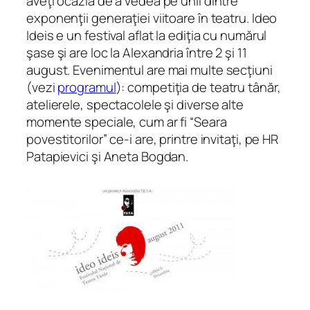
aveţi ocazia de a vedea pe unii dintre
exponenţii generaţiei viitoare în teatru. Ideo
Ideis e un festival aflat la ediţia cu numărul
şase şi are loc la Alexandria între 2 şi 11
august. Evenimentul are mai multe secţiuni
(vezi
programul
): competiţia de teatru tânăr,
atelierele, spectacolele şi diverse alte
momente speciale, cum ar fi “Seara
povestitorilor” ce-i are, printre invitaţi, pe HR
Patapievici şi Aneta Bogdan.