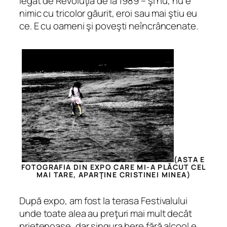
legat de Revoluţia de la 1989 – şi nu, nu e
nimic cu tricolor găurit, eroi sau mai ştiu eu
ce. E cu oameni şi poveşti neîncrâncenate.
(ASTA E
FOTOGRAFIA DIN EXPO CARE MI-A PLĂCUT CEL
MAI TARE, APARŢINE CRISTINEI MINEA)
După expo, am fost la terasa Festivalului
unde toate alea au preţuri mai mult decât
prietenoase, dar singura bere fără alcool e