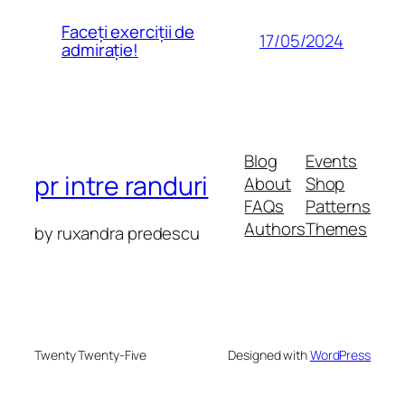
Faceți exerciții de
17/05/2024
admirație!
Blog
Events
pr intre randuri
About
Shop
FAQs
Patterns
Authors
Themes
by ruxandra predescu
Twenty Twenty-Five
Designed with
WordPress