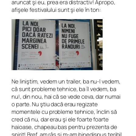
aruncat şi eu, prea era distractiv! Apropo,
afişele festivalului sunt şi ele în ton:
Ne liniştim, vedem un trailer, ba nu-l vedem,
că sunt probleme tehnice, ba îl vedem, ba
nu!, din nou, hai că se vede ceva, dar numai
o parte. Nu ştiu dacă erau regizate
momentele cu probleme tehnice, înclin să
cred că nu, dar erau şi ele foarte foarte
haioase, chapeau bas pentru prezenta de
spirit! Bref, am râs şi m-am binedispus teribil,