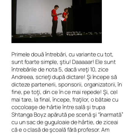
Primele două întrebări, cu variante cu tot,
sunt foarte simple, ştiu! Daaaaar! Ele sunt
întrebările de nota 5, dacă vreţi 10, zice
Andreea, scrieţi după dictare! Şi începe să
dicteze partenerii, sponsorii, organizatorii, în
fine, pe toţi, din ce în ce mai repede! Şi, cel
mai tare, la final, începe, fraţilor, o bătaie cu
cocoloaşe de hârtie între sală şi trupa
Shtanga Boyz apărută pe scenă şi “înarmată”
cu un sac de guguloaie de hârtie, de ziceai
că e o clasă de şcoală fără profesor. Am