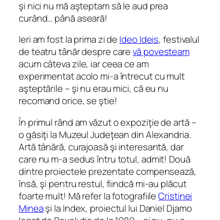
şi nici nu mă aşteptam să le aud prea
curând… până aseară!
Ieri am fost la prima zi de
Ideo Ideis
, festivalul
de teatru tânăr despre care
vă povesteam
acum câteva zile, iar ceea ce am
experimentat acolo mi-a întrecut cu mult
aşteptările – şi nu erau mici, că eu nu
recomand orice, se ştie!
În primul rând am văzut o expoziţie de artă –
o găsiţi la Muzeul Judeţean din Alexandria.
Artă tânără, curajoasă şi interesantă, dar
care nu m-a sedus întru totul, admit! Două
dintre proiectele prezentate compensează,
însă, şi pentru restul, fiindcă mi-au plăcut
foarte mult! Mă refer la fotografiile
Cristinei
Minea
şi la Index, proiectul lui Daniel Djamo