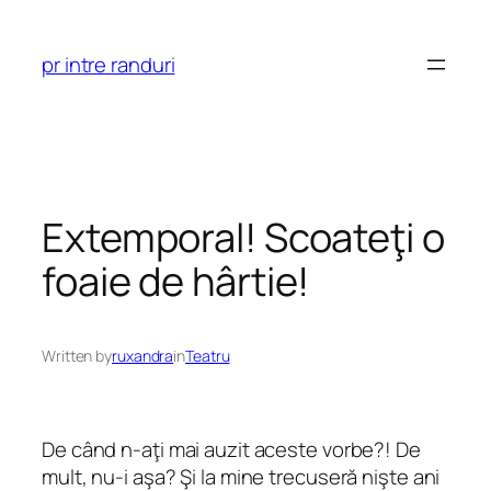
Skip
to
pr intre randuri
content
Extemporal! Scoateţi o
foaie de hârtie!
Written by
ruxandra
in
Teatru
De când n-aţi mai auzit aceste vorbe?! De
mult, nu-i aşa? Şi la mine trecuseră nişte ani