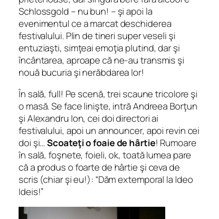
Schlossgold – nu bun! – şi apoi la
evenimentul ce a marcat deschiderea
festivalului. Plin de tineri super veseli şi
entuziaşti, simţeai emoţia plutind, dar şi
încântarea, aproape că ne-au transmis şi
nouă bucuria şi nerăbdarea lor!
În sală, full! Pe scenă, trei scaune tricolore şi
o masă. Se face linişte, intră Andreea Borţun
şi Alexandru Ion, cei doi directori ai
festivalului, apoi un announcer, apoi revin cei
doi şi…
Scoateţi o foaie de hârtie
! Rumoare
în sală, foşnete, foieli, ok, toată lumea pare
că a produs o foarte de hârtie şi ceva de
scris (chiar şi eu!): “Dăm extemporal la Ideo
Ideis!”