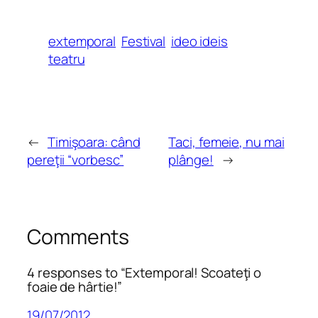
extemporal
Festival
ideo ideis
teatru
←
Timişoara: când
Taci, femeie, nu mai
pereţii “vorbesc”
plânge!
→
Comments
4 responses to “Extemporal! Scoateţi o
foaie de hârtie!”
19/07/2012