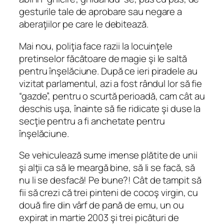
gesturile tale de aprobare sau negare a
aberaţiilor pe care le debitează.
Mai nou, poliţia face razii la locuinţele
pretinselor făcătoare de magie şi le saltă
pentru înşelăciune. După ce ieri piradele au
vizitat parlamentul, azi a fost rândul lor să fie
“gazde”, pentru o scurtă perioadă, cam cât au
deschis uşa, înainte să fie ridicate şi duse la
secţie pentru a fi anchetate pentru
înşelăciune.
Se vehiculează sume imense plătite de unii
şi alţii ca să le meargă bine, să li se facă, să
nu li se desfacă! Pe bune?! Cât de tampit să
fii să crezi că trei pinteni de cocoş virgin, cu
două fire din vârf de pană de emu, un ou
expirat in martie 2003 şi trei picături de