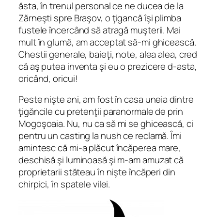
ăsta, în trenul personal ce ne ducea de la
Zărneşti spre Braşov, o ţigancă îşi plimba
fustele încercând să atragă muşterii. Mai
mult în glumă, am acceptat să-mi ghicească.
Chestii generale, baieţi, note, alea alea, cred
că aş putea inventa şi eu o prezicere d-asta,
oricând, oricui!
Peste nişte ani, am fost în casa uneia dintre
ţigăncile cu pretenţii paranormale de prin
Mogoşoaia. Nu, nu ca să mi se ghicească, ci
pentru un casting la nush ce reclamă. Îmi
amintesc că mi-a plăcut încăperea mare,
deschisă şi luminoasă şi m-am amuzat că
proprietarii stăteau în nişte încăperi din
chirpici, în spatele vilei.