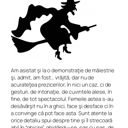
Am asistat şi la o demonstraţie de măiestrie
şi, admit, am fost… vrăjită, dar nu de
acurateţea prezicerilor, în nici un caz, ci de
gesturi, de intonaţie, de cuvintele alese, în
fine, de tot spectacolul. Femeile astea s-au
desăvârşit nu în a ghici, face şi desface ci în
a convinge că pot face asta. Sunt atente la
orice detaliu spui despre tine şi îl strecoară
abil în “ghicire”, ghidându-se, pas cu pas, de