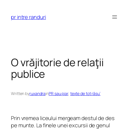
Skip
to
pr intre randuri
content
O vrăjitorie de relaţii
publice
Written by
ruxandra
in
PR sau piar
, 
texte de tot râsu’
Prin vremea liceului mergeam destul de des
pe munte. La finele unei excursii de genul