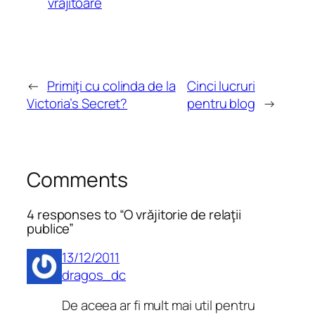
vrajitoare
←
Primiţi cu colinda de la
Cinci lucruri
Victoria’s Secret?
pentru blog
→
Comments
4 responses to “O vrăjitorie de relaţii
publice”
13/12/2011
dragos_dc
De aceea ar fi mult mai util pentru