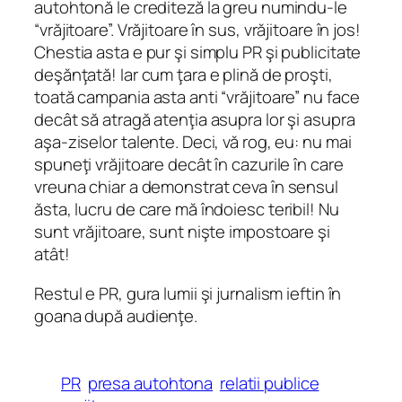
autohtonă le crediteză la greu numindu-le
“vrăjitoare”. Vrăjitoare în sus, vrăjitoare în jos!
Chestia asta e pur şi simplu PR şi publicitate
deşănţată! Iar cum ţara e plină de proşti,
toată campania asta anti “vrăjitoare” nu face
decât să atragă atenţia asupra lor şi asupra
aşa-ziselor talente. Deci, vă rog, eu: nu mai
spuneţi vrăjitoare decât în cazurile în care
vreuna chiar a demonstrat ceva în sensul
ăsta, lucru de care mă îndoiesc teribil! Nu
sunt vrăjitoare, sunt nişte impostoare şi
atât!
Restul e PR, gura lumii şi jurnalism ieftin în
goana după audienţe.
PR
presa autohtona
relatii publice