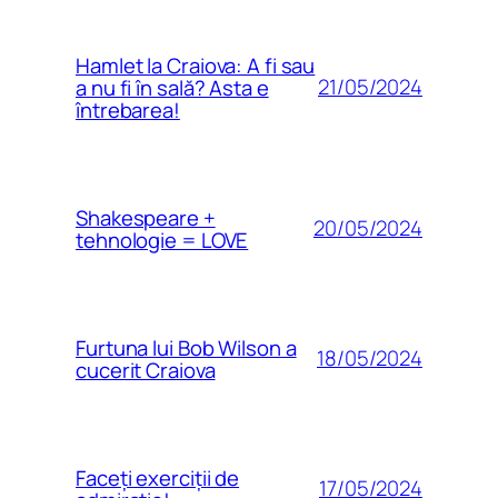
Hamlet la Craiova: A fi sau
21/05/2024
a nu fi în sală? Asta e
întrebarea!
Shakespeare +
20/05/2024
tehnologie = LOVE
Furtuna lui Bob Wilson a
18/05/2024
cucerit Craiova
Faceți exerciții de
17/05/2024