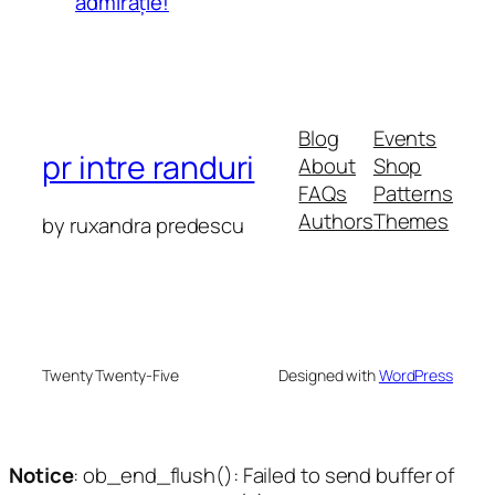
admirație!
Blog
Events
pr intre randuri
About
Shop
FAQs
Patterns
Authors
Themes
by ruxandra predescu
Twenty Twenty-Five
Designed with
WordPress
Notice
: ob_end_flush(): Failed to send buffer of