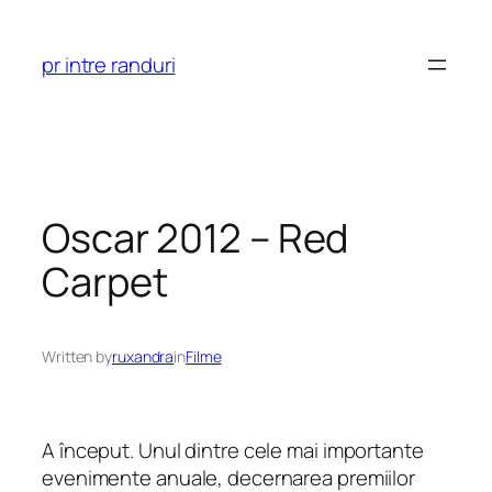
Skip
to
pr intre randuri
content
Oscar 2012 – Red
Carpet
Written by
ruxandra
in
Filme
A început. Unul dintre cele mai importante
evenimente anuale, decernarea premiilor