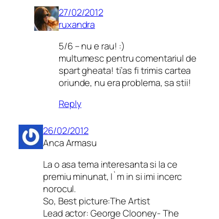
27/02/2012
ruxandra
5/6 – nu e rau! :)
multumesc pentru comentariul de
spart gheata! ti’as fi trimis cartea
oriunde, nu era problema, sa stii!
Reply
26/02/2012
Anca Armasu
La o asa tema interesanta si la ce
premiu minunat, I`m in si imi incerc
norocul.
So, Best picture:The Artist
Lead actor: George Clooney- The