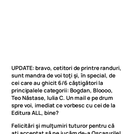
UPDATE: bravo, cetitori de printre randuri,
sunt mandra de voi toţi şi, în special, de
cei care au ghicit 6/6 căştigători la
principalele categorii: Bogdan, Bloooo,
Teo Năstase, Iulia C. Un mail e pe drum
spre voi, imediat ce vorbesc cu cei de la
Editura ALL, bine?
Felicitări şi mulţumiri tuturor pentru că
aţi acceptat să ne jucăm de-a Oscarurile!