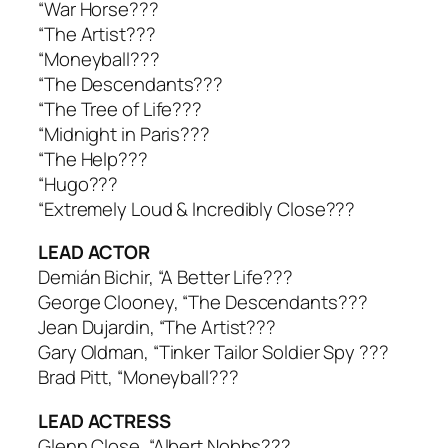
“War Horse???
“The Artist???
“Moneyball???
“The Descendants???
“The Tree of Life???
“Midnight in Paris???
“The Help???
“Hugo???
“Extremely Loud & Incredibly Close???
LEAD ACTOR
Demián Bichir, “A Better Life???
George Clooney, “The Descendants???
Jean Dujardin, “The Artist???
Gary Oldman, “Tinker Tailor Soldier Spy ???
Brad Pitt, “Moneyball???
LEAD ACTRESS
Glenn Close, “Albert Nobbs???