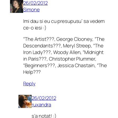
26/02/2012
Simone
Imi dau si eu cu presupusu’ sa vedem
ce-o iesi :)
“The Artist???, George Clooney, “The
Descendants???, Meryl Streep, “The
Iron Lady???, Woody Allen, “Midnight
in Paris???, Christopher Plummer,
“Beginners???, Jessica Chastain, “The
Help???
Reply
26/02/2012
ruxandra
s’a notat! :)