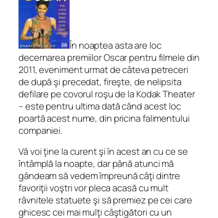
În noaptea asta are loc
decernarea premiilor Oscar pentru filmele din
2011, eveniment urmat de câteva petreceri
de după şi precedat, fireşte, de nelipsita
defilare pe covorul roşu de la Kodak Theater
– este pentru ultima dată când acest loc
poartă acest nume, din pricina falimentului
companiei.
Vă voi ţine la curent şi în acest an cu ce se
întâmplă la noapte, dar până atunci mă
gândeam să vedem împreună câţi dintre
favoriţii voştri vor pleca acasă cu mult
râvnitele statuete şi să premiez pe cei care
ghicesc cei mai mulţi câştigători cu un