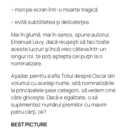
– mori pe ecran într-o moarte tragică
– evită subtilitatea şi delicateţea
Mai în glumă, mai în serios, spune autorul,
Emanuel Levy, dacă reuşeşti să faci toate
aceste lucruri şi încă vreo câteva într-un
singur rol, te poţi aştepta cel puţin la o
nominalizare.
Aşadar, pentru a afla Totul despre Oscar din
volumul cu acelaşi nume, iată nominalizările
la principalele şase categorii, să vedem cine
câte ghiceşte. Dacă e egalitate, o să
suplimentez numărul premiilor cu maxim
patru cărţi, ok?
BEST PICTURE