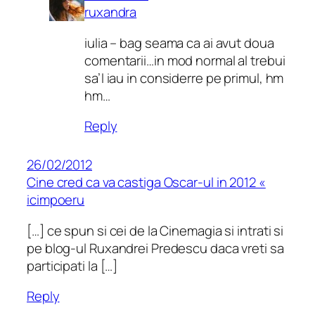
ruxandra
iulia – bag seama ca ai avut doua
comentarii…in mod normal al trebui
sa’l iau in considerre pe primul, hm
hm…
Reply
26/02/2012
Cine cred ca va castiga Oscar-ul in 2012 «
icimpoeru
[…] ce spun si cei de la Cinemagia si intrati si
pe blog-ul Ruxandrei Predescu daca vreti sa
participati la […]
Reply