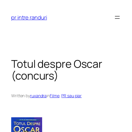
Skip
to
pr intre randuri
content
Totul despre Oscar
(concurs)
Written by
ruxandra
in
Filme
, 
PR sau piar