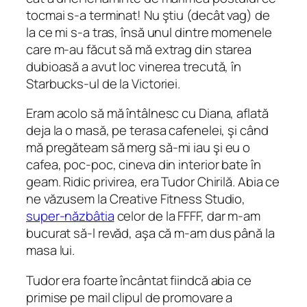
tocmai s-a terminat! Nu ştiu (decât vag) de
la ce mi s-a tras, însă unul dintre momenele
care m-au făcut să mă extrag din starea
dubioasă a avut loc vinerea trecută, în
Starbucks-ul de la Victoriei.
Eram acolo să mă întâlnesc cu Diana, aflată
deja la o masă, pe terasa cafenelei, şi când
mă pregăteam să merg să-mi iau şi eu o
cafea, poc-poc, cineva din interior bate în
geam. Ridic privirea, era Tudor Chirilă. Abia ce
ne văzusem la Creative Fitness Studio,
super-năzbâtia
celor de la FFFF, dar m-am
bucurat să-l revăd, aşa că m-am dus până la
masa lui.
Tudor era foarte încântat fiindcă abia ce
primise pe mail clipul de promovare a