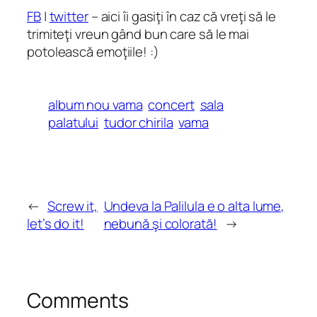
FB
|
twitter
– aici îi gasiţi în caz că vreţi să le
trimiteţi vreun gând bun care să le mai
potolească emoţiile! :)
album nou vama
concert
sala
palatului
tudor chirila
vama
←
Screw it,
Undeva la Palilula e o alta lume,
let’s do it!
nebună şi colorată!
→
Comments