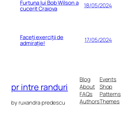
Furtuna lui Bob Wilson a
18/05/2024
cucerit Craiova
Faceți exerciții de
17/05/2024
admirație!
Blog
Events
pr intre randuri
About
Shop
FAQs
Patterns
Authors
Themes
by ruxandra predescu