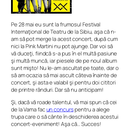
Pe 28 mai eu sunt la frumosul Festival
Internaţional de Teatru de la Sibiu, aşa că n-
am să pot merge la acest concert, după cum
nici la Pink Martini nu pot ajunge. Dar voi să
vă duceţi, fiindcă s-a pus în el multă pasiune
şi multă muncă, iar piesele de pe noul album
sunt mişto! Nu le-am ascultat pe toate, dar o
să am ocazia să mai ascult câteva înainte de
concert, şi asta e valabil şi pentru doi cititori
de printre rânduri. Dar să nu anticipam!
Şi, dacă vă roade talentul, vă mai spun că cei
de la Vama fac
un concurs
pentru a alege
trupa care o să cânte în deschiderea acestui
concert-eveniment! Aşa că… Succes!