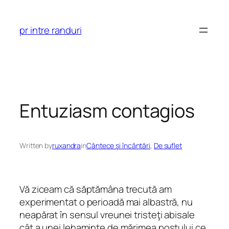
Skip
to
pr intre randuri
content
Entuziasm contagios
Written by
ruxandra
in
Cântece şi încântări
, 
De suflet
Vă ziceam că săptămâna trecută am
experimentat o perioadă mai albastră, nu
neapărat în sensul vreunei tristeţi abisale
cât a unei lehaminte de mărimea postului ce