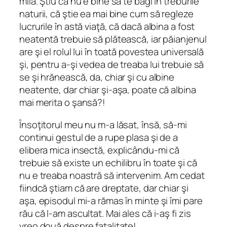
milă. Ştiu că nu e bine să te bagi în treburile
naturii, că ştie ea mai bine cum să regleze
lucrurile în astă viaţă, că dacă albina a fost
neatentă trebuie să plătească, iar păianjenul
are şi el rolul lui în toată povestea universală
şi, pentru a-şi vedea de treaba lui trebuie să
se şi hrănească, da, chiar şi cu albine
neatente, dar chiar şi-aşa, poate că albina
mai merita o şansă?!
Însoţitorul meu nu m-a lăsat, însă, să-mi
continui gestul de a rupe plasa şi de a
elibera mica insectă, explicându-mi că
trebuie să existe un echilibru în toate şi că
nu e treaba noastră să intervenim. Am cedat
fiindcă ştiam că are dreptate, dar chiar şi
aşa, episodul mi-a rămas în minte şi îmi pare
rău că l-am ascultat. Mai ales că i-aş fi zis
vreo două despre fatalitate!