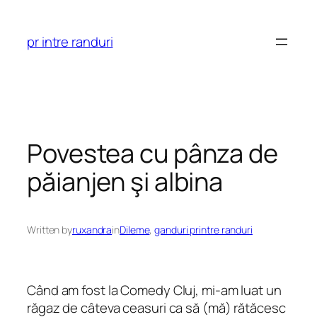
Skip
to
pr intre randuri
content
Povestea cu pânza de
păianjen şi albina
Written by
ruxandra
in
Dileme
, 
ganduri printre randuri
Când am fost la Comedy Cluj, mi-am luat un
răgaz de câteva ceasuri ca să (mă) rătăcesc