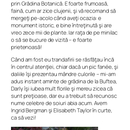
prin Grădina Botanică. E foarte frumoasă,
faină, cum ar zice clujenii, şi vă recomand să
mergeţi pe-acolo când aveţi ocazia: e
monument istoric, e bine întreţinută şi are
vreo zece mii de plante. Iar raţa de pe minilac
o să se bucure de vizită – e foarte
prietenoasă!
Când am fost eu trandafirii se răsfăţau încă
în centrul atenţiei, chiar dacă un pic
fanée,
şi
daliile îşi prezentau mândre culorile – mi-am
adus instant aminte de grădina de la Buftea,
Darly îşi iubea mult florile şi mereu zicea că
sunt preţioase, dar eu a trebuit să recunosc
nume celebre de soiuri abia acum. Avem
Ingrid Bergman şi Elisabeth Taylor în curte,
ca să vezi!