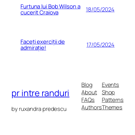
Furtuna lui Bob Wilson a
18/05/2024
cucerit Craiova
Faceți exerciții de
17/05/2024
admirație!
Blog
Events
pr intre randuri
About
Shop
FAQs
Patterns
Authors
Themes
by ruxandra predescu