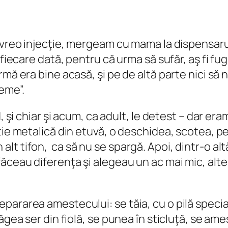
ă vreo injecţie, mergeam cu mama la dispensaru
 fiecare dată, pentru că urma să sufăr, aş fi fug
mă era bine acasă, şi pe de altă parte nici să n
eme”.
 şi chiar şi acum, ca adult, le detest – dar eram
tie metalică din etuvă, o deschidea, scotea, pe
 în alt tifon, ca să nu se spargă. Apoi, dintr-o a
ceau diferenţa şi alegeau un ac mai mic, altel
rarea amestecului: se tăia, cu o pilă specială!
ăgea ser din fiolă, se punea în sticluţă, se am