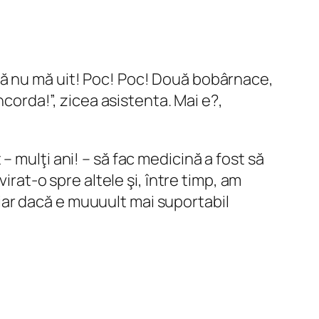
să nu mă uit! Poc! Poc! Două bobârnace,
ncorda!”, zicea asistenta.
Mai e?,
 mulţi ani! – să fac medicină a fost să
irat-o spre altele şi, între timp, am
Chiar dacă e muuuult mai suportabil