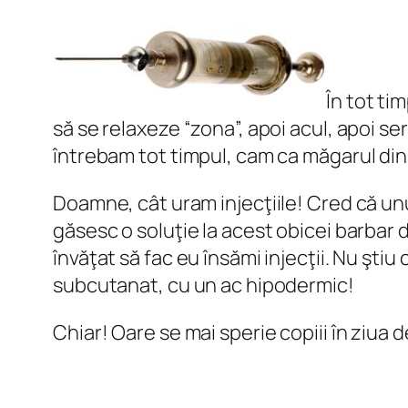
În tot t
să se relaxeze “zona”, apoi acul, apoi se
întrebam tot timpul, cam ca măgarul din
Doamne, cât uram injecţiile! Cred că unu
găsesc o soluţie la acest obicei barbar de
învăţat să fac eu însămi injecţii. Nu ştiu
subcutanat, cu un ac hipodermic!
Chiar! Oare se mai sperie copiii în ziua de