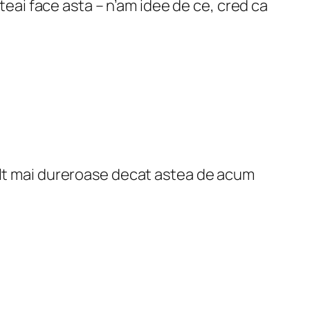
teai face asta – n’am idee de ce, cred ca
 mult mai dureroase decat astea de acum