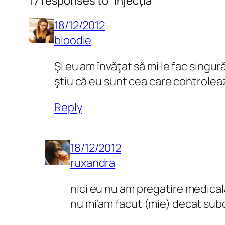
17 responses to “Injecţia”
18/12/2012
bloodie
Şi eu am învăţat să mi le fac singu
ştiu că eu sunt cea care controlea
Reply
18/12/2012
ruxandra
nici eu nu am pregatire medicala
nu mi’am facut (mie) decat sub