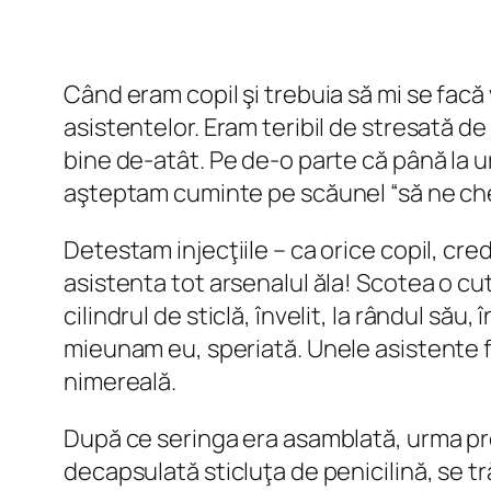
Când eram copil şi trebuia să mi se fac
asistentelor. Eram teribil de stresată de
bine de-atât. Pe de-o parte că până la ur
aşteptam cuminte pe scăunel “să ne ch
Detestam injecţiile – ca orice copil, cred,
asistenta tot arsenalul ăla! Scotea o cu
cilindrul de sticlă, învelit, la rândul său,
mieunam eu, speriată. Unele asistente fă
nimereală.
După ce seringa era asamblată, urma prepa
decapsulată sticluţa de penicilină, se tr