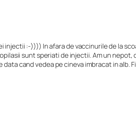
njectii :-)))) In afara de vaccinurile de la scoa
copilasii sunt speriati de injectii. Am un nepot,
re data cand vedea pe cineva imbracat in alb. Fi