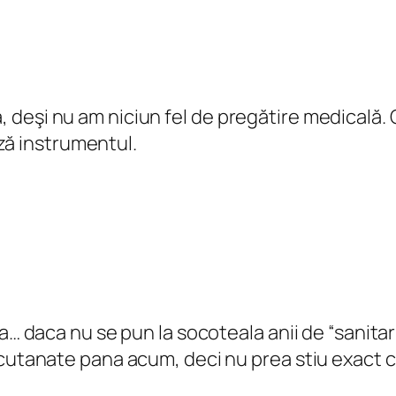
ră, deşi nu am niciun fel de pregătire medicală.
ză instrumentul.
… daca nu se pun la socoteala anii de “sanitarii
cutanate pana acum, deci nu prea stiu exact c