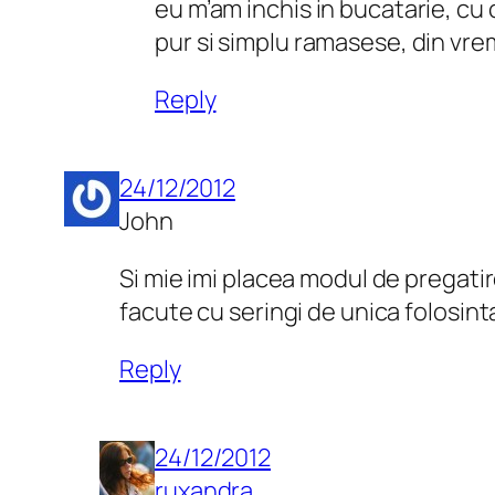
eu m’am inchis in bucatarie, cu 
pur si simplu ramasese, din vrem
Reply
24/12/2012
John
Si mie imi placea modul de pregatir
facute cu seringi de unica folosint
Reply
24/12/2012
ruxandra