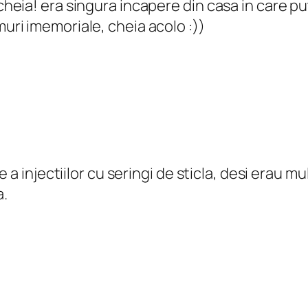
cheia! era singura incapere din casa in care pu
uri imemoriale, cheia acolo :))
e a injectiilor cu seringi de sticla, desi erau
a.