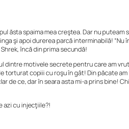
impul ăsta spaima mea creştea. Dar nu puteam 
ringa şi apoi durerea parcă interminabilă! “Nu î
 Shrek, încă din prima secundă!
l dintre motivele secrete pentru care am vrut –
 torturat copiii cu roşu în gât! Din păcate am v
 clar de ce, dar în seara asta mi-a prins bine! 
 azi cu injecţiile?!