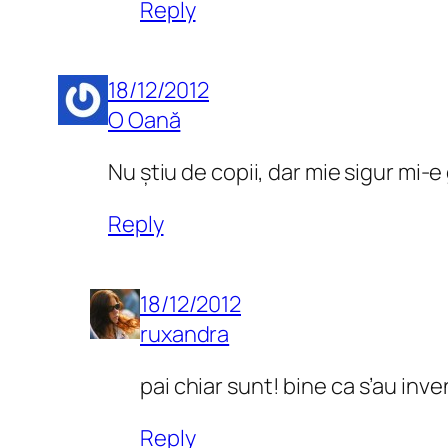
Reply
18/12/2012
O Oană
Nu știu de copii, dar mie sigur mi-e
Reply
18/12/2012
ruxandra
pai chiar sunt! bine ca s’au inv
Reply