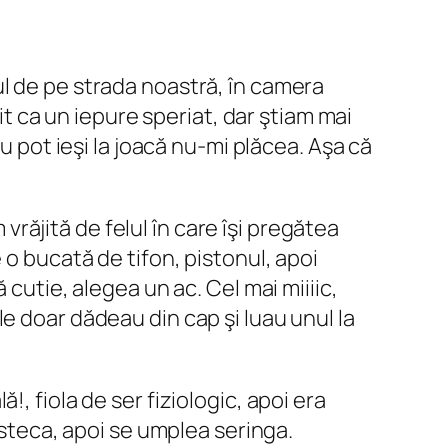
l de pe strada noastră, în camera
it ca un iepure speriat, dar ştiam mai
u pot ieşi la joacă nu-mi plăcea. Aşa că
 vrăjită de felul în care îşi pregătea
 o bucată de tifon, pistonul, apoi
ltă cutie, alegea un ac.
Cel mai miiiic
,
e doar dădeau din cap şi luau unul la
, fiola de ser fiziologic, apoi era
esteca, apoi se umplea seringa.