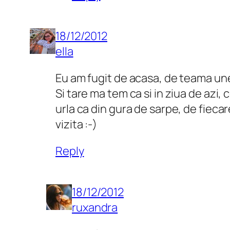
18/12/2012
ella
Eu am fugit de acasa, de teama unei i
Si tare ma tem ca si in ziua de azi, 
urla ca din gura de sarpe, de fieca
vizita :-)
Reply
18/12/2012
ruxandra