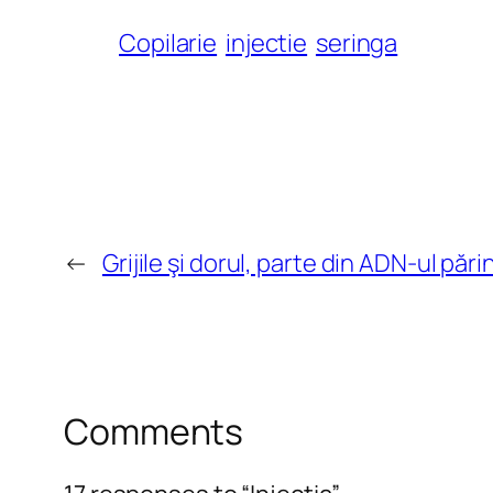
Copilarie
injectie
seringa
←
Grijile şi dorul, parte din ADN-ul părin
Comments