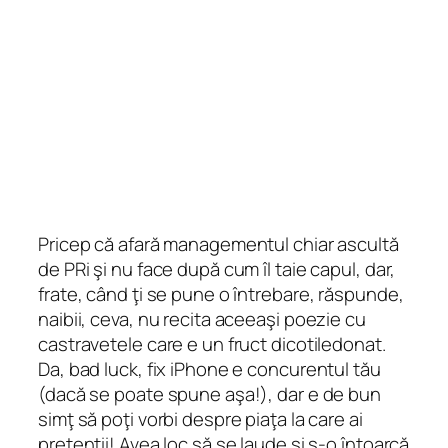
Pricep că afară managementul chiar ascultă
de PRi şi nu face după cum îl taie capul, dar,
frate, când ţi se pune o întrebare, răspunde,
naibii, ceva, nu recita aceeaşi poezie cu
castravetele care e un fruct dicotiledonat.
Da, bad luck, fix iPhone e concurentul tău
(dacă se poate spune aşa!), dar e de bun
simţ să poţi vorbi despre piaţa la care ai
pretenţii! Avea loc să se laude şi s-o întoarcă