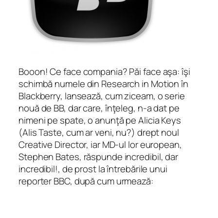
Booon! Ce face compania? Păi face aşa: îşi
schimbă numele din Research in Motion în
Blackberry, lansează, cum ziceam, o serie
nouă de BB, dar care, înţeleg, n-a dat pe
nimeni pe spate, o anunţă pe Alicia Keys
(Alis Taste, cum ar veni, nu?) drept noul
Creative Director, iar MD-ul lor european,
Stephen Bates, răspunde incredibil, dar
incredibil!, de prost la întrebările unui
reporter BBC, după cum urmează: