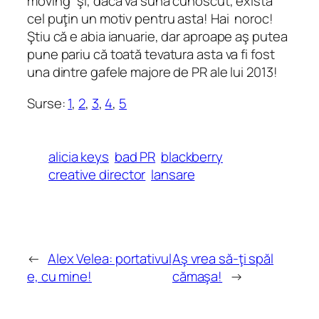
moving” şi, dacă vă sună cunoscut, există
cel puţin un motiv pentru asta! Hai noroc!
Ştiu că e abia ianuarie, dar aproape aş putea
pune pariu că toată tevatura asta va fi fost
una dintre gafele majore de PR ale lui 2013!
Surse:
1
,
2
,
3
,
4
,
5
alicia keys
bad PR
blackberry
creative director
lansare
←
Alex Velea: portativul
Aş vrea să-ţi spăl
e, cu mine!
cămaşa!
→