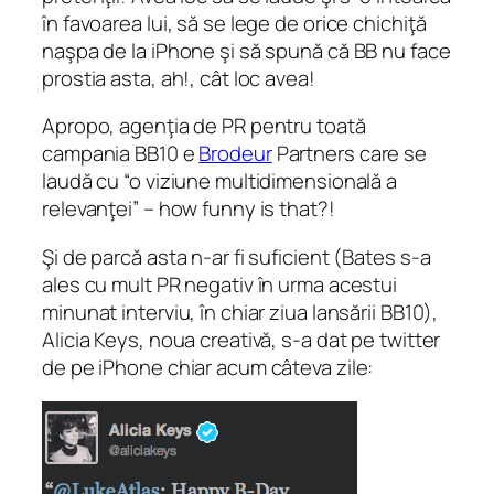
în favoarea lui, să se lege de orice chichiţă
naşpa de la iPhone şi să spună că BB nu face
prostia asta, ah!, cât loc avea!
Apropo, agenţia de PR pentru toată
campania BB10 e
Brodeur
Partners care se
laudă cu “o viziune multidimensională a
relevanţei” – how funny is that?!
Şi de parcă asta n-ar fi suficient (Bates s-a
ales cu mult PR negativ în urma acestui
minunat interviu, în chiar ziua lansării BB10),
Alicia Keys, noua creativă, s-a dat pe twitter
de pe iPhone chiar acum câteva zile: