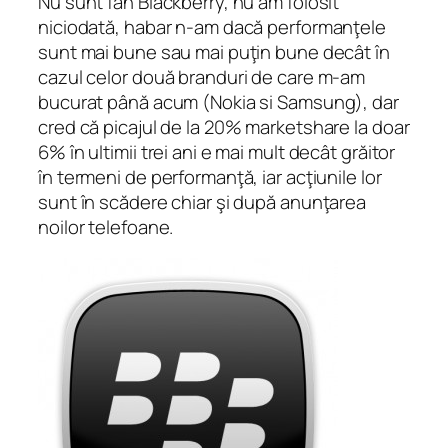
Nu sunt fan Blackberry, nu am folosit
niciodată, habar n-am dacă performanţele
sunt mai bune sau mai puţin bune decât în
cazul celor două branduri de care m-am
bucurat până acum (Nokia si Samsung), dar
cred că picajul de la 20% marketshare la doar
6% în ultimii trei ani e mai mult decât grăitor
în termeni de performanţă, iar acţiunile lor
sunt în scădere chiar şi după anunţarea
noilor telefoane.