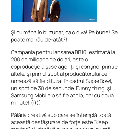
Şi cu mâna în buzunar, ca o divă! Pe bune! Se
poate mai rău de-atât?!
Campania pentru lansarea BB10, estimată la
200 de milioane de dolari, este o
coproducţie a şase agenţii şi conţine, printre
altele, şi primul spot al producătorului ce
urmează să fie difuzat în cadrul SuperBowl,
un spot de 30 de secunde. Funny thing, şi
Samsung Mobile o să fie acolo, dar cu două
minute! :))))
Pălăria creativă sub care se întâmplă toată
această desfăşurare de forţe este “Keep