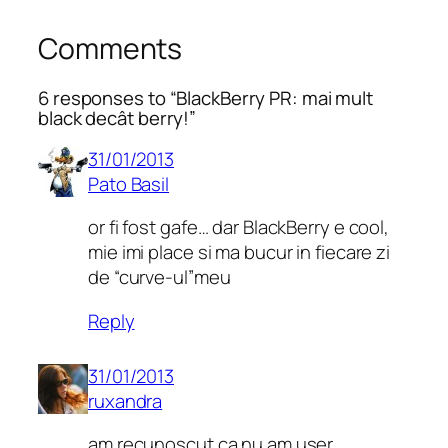
Comments
6 responses to “BlackBerry PR: mai mult
black decât berry!”
31/01/2013
Pato Basil
or fi fost gafe… dar BlackBerry e cool,
mie imi place si ma bucur in fiecare zi
de “curve-ul”meu
Reply
31/01/2013
ruxandra
am recunoscut ca nu am user