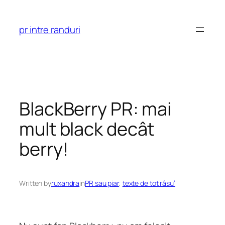
Skip
to
pr intre randuri
content
BlackBerry PR: mai
mult black decât
berry!
Written by
ruxandra
in
PR sau piar
, 
texte de tot râsu’