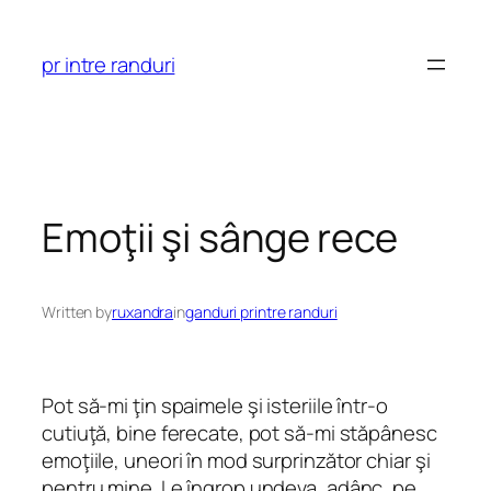
Skip
to
pr intre randuri
content
Emoţii şi sânge rece
Written by
ruxandra
in
ganduri printre randuri
Pot să-mi ţin spaimele şi isteriile într-o
cutiuţă, bine ferecate, pot să-mi stăpânesc
emoţiile, uneori în mod surprinzător chiar şi
pentru mine. Le îngrop undeva, adânc, pe