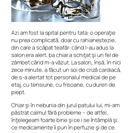
Azi am fost la spital pentru tata: o operaţie
nu prea complicată, doar cu rahianestezie,
din care a scăpat teafăr: când l-au adus la
salon era alert, ba chiar a schiţat şi un fel de
zâmbet când m-a văzut. La salon, însă, în nici
zece minute, a făcut un soi de criză cardiacă,
de s-a alertat tot personalul medical de pe
etaj, cu tensiune, cu frisoane, cu dureri de
piept.
Chiar şi în nebunia din jurul patului lui, mi-am
păstrat calmul fără probleme – de altfel,
înţelegeam foarte bine şi ce i se întâmplă şi
ce medicamente îi pun în perfuzie şi de ce.