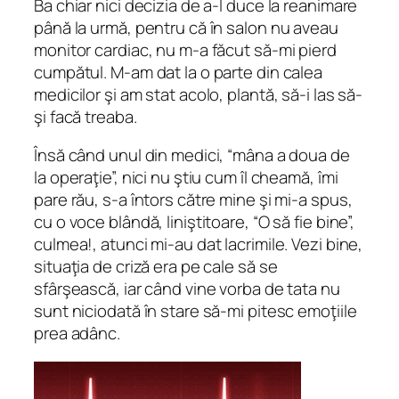
Ba chiar nici decizia de a-l duce la reanimare
până la urmă, pentru că în salon nu aveau
monitor cardiac, nu m-a făcut să-mi pierd
cumpătul. M-am dat la o parte din calea
medicilor şi am stat acolo, plantă, să-i las să-
şi facă treaba.
Însă când unul din medici, “mâna a doua de
la operaţie”, nici nu ştiu cum îl cheamă, îmi
pare rău, s-a întors către mine şi mi-a spus,
cu o voce blândă, liniştitoare, “O să fie bine”,
culmea!, atunci mi-au dat lacrimile. Vezi bine,
situaţia de criză era pe cale să se
sfârşească, iar când vine vorba de tata nu
sunt niciodată în stare să-mi pitesc emoţiile
prea adânc.