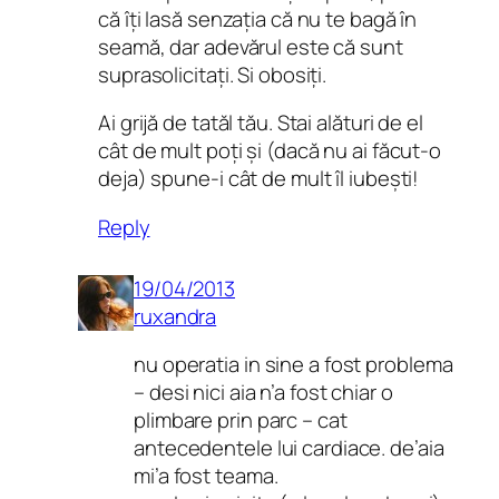
că îți lasă senzația că nu te bagă în
seamă, dar adevărul este că sunt
suprasolicitați. Si obosiți.
Ai grijă de tatăl tău. Stai alături de el
cât de mult poți și (dacă nu ai făcut-o
deja) spune-i cât de mult îl iubești!
Reply
19/04/2013
ruxandra
nu operatia in sine a fost problema
– desi nici aia n’a fost chiar o
plimbare prin parc – cat
antecedentele lui cardiace. de’aia
mi’a fost teama.