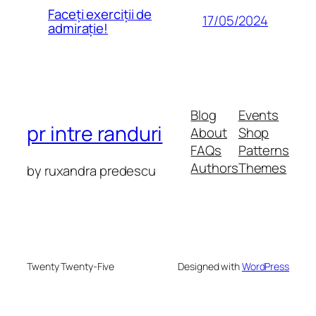
Faceți exerciții de
17/05/2024
admirație!
Blog
Events
pr intre randuri
About
Shop
FAQs
Patterns
Authors
Themes
by ruxandra predescu
Twenty Twenty-Five
Designed with
WordPress