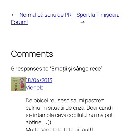
←
Normal că scriu de PR
Sport la Timişoara
Forum!
→
Comments
6 responses to “Emoţii şi sânge rece”
18/04/2013
Vienela
De obicei reusesc sa imi pastrez
calmul in situatii de criza. Doar cand i
se intampla ceva copilului nu ma pot
abtine… :((
Multa sanatate tatalui tau!!!