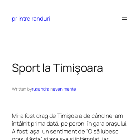
Skip
to
pr intre randuri
content
Sport la Timişoara
Written by
ruxandra
in
evenimente
Mi-a fost drag de Timişoara de când ne-am
întâlnit prima dată, pe peron, în gara oraşului.
A fost, aşa, un sentiment de “O să iubesc
oraşul ăsta” şi aşa s-a şi întâmplat, iar