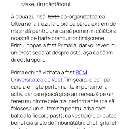
Make, (în)cântătorul
A doua zi, însă,
tarto
co-organizatoarea
Oltea ne-a trezit la o oră ce părea extrem de
matinală pentru unii ca să pornim în călătoria
noastră pe harta brandurilor timişorene.
Primul popas a fost Primăria, dar voi reveni cu
un p
r
ost separat despre asta, aşa că sărim
direct la sport.
Prima echipă vizitată a fost
RCM
Universitatea de Vest
Timişoara, o echipă
care are nişte performanţe importante la
activ, dar care joacă şi se antrenează pe un
teren nu dintre cele mai performante (ca să
folosesc un eufemism pentru iarba care
băltea la fiecare pas!), că vestiarele ar putea
beneficia şi ele de îmbunătăţiri, oho!, şi la fel