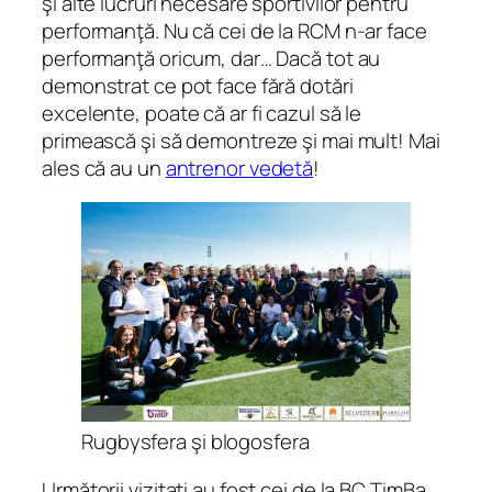
şi alte lucruri necesare sportivilor pentru
performanţă. Nu că cei de la RCM n-ar face
performanţă oricum, dar… Dacă tot au
demonstrat ce pot face fără dotări
excelente, poate că ar fi cazul să le
primească şi să demontreze şi mai mult! Mai
ales că au un
antrenor vedetă
!
Rugbysfera şi blogosfera
Următorii vizitaţi au fost cei de la BC TimBa