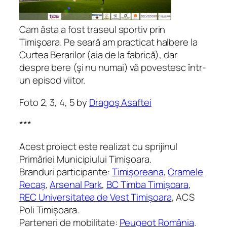
Cam ăsta a fost traseul sportiv prin
Timişoara. Pe seară am practicat halbere la
Curtea Berarilor (aia de la fabrică), dar
despre bere (şi nu numai) vă povestesc într-
un episod viitor.
Foto 2, 3, 4, 5 by
Dragoş Asaftei
***
Acest proiect este realizat cu sprijinul
Primăriei Municipiului Timișoara.
Branduri participante:
Timișoreana
,
Cramele
Recaș
,
Arsenal Park
,
BC Timba Timișoara
,
REC Universitatea de Vest Timișoara
, ACS
Poli Timișoara.
Parteneri de mobilitate:
Peugeot România
.