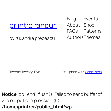
Blog
Events
pr intre randuri
About
Shop
FAQs
Patterns
Authors
Themes
by ruxandra predescu
Twenty Twenty-Five
Designed with
WordPress
Notice
: ob_end_flush(): Failed to send buffer of
zlib output compression (0) in
/home/printrer/public_html/wp-