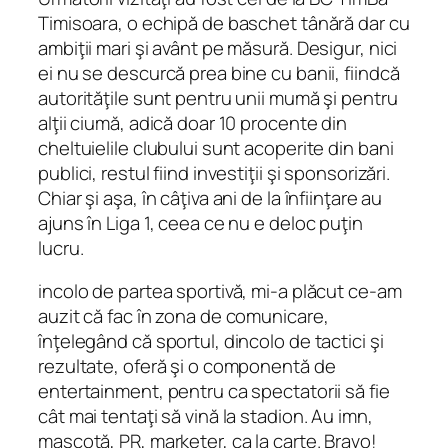
Timisoara, o echipă de baschet tânără dar cu
ambiţii mari şi avânt pe măsură. Desigur, nici
ei nu se descurcă prea bine cu banii, fiindcă
autorităţile sunt pentru unii mumă şi pentru
alţii ciumă, adică doar 10 procente din
cheltuielile clubului sunt acoperite din bani
publici, restul fiind investiţii şi sponsorizări.
Chiar şi aşa, în câţiva ani de la înfiinţare au
ajuns în Liga 1, ceea ce nu e deloc puţin
lucru.
incolo de partea sportivă, mi-a plăcut ce-am
auzit că fac în zona de comunicare,
înţelegând că sportul, dincolo de tactici şi
rezultate, oferă şi o componentă de
entertainment, pentru ca spectatorii să fie
cât mai tentaţi să vină la stadion. Au imn,
mascotă, PR, marketer, ca la carte. Bravo!