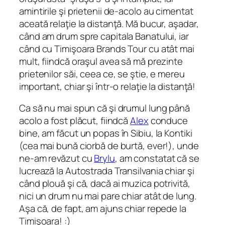
amintirile şi prietenii de-acolo au cimentat
aceată relaţie la distanţă. Mă bucur, aşadar,
când am drum spre capitala Banatului, iar
când cu Timişoara Brands Tour cu atât mai
mult, fiindcă oraşul avea să mă prezinte
prietenilor săi, ceea ce, se ştie, e mereu
important, chiar şi într-o relaţie la distanţă!
Ca să nu mai spun că şi drumul lung până
acolo a fost plăcut, fiindcă
Alex
conduce
bine, am făcut un popas în Sibiu, la Kontiki
(cea mai bună ciorbă de burtă, ever!), unde
ne-am revăzut cu
Brylu
, am constatat că se
lucrează la Autostrada Transilvania chiar şi
când plouă şi că, dacă ai muzica potrivită,
nici un drum nu mai pare chiar atât de lung.
Aşa că, de fapt, am ajuns chiar repede la
Timişoara! :)