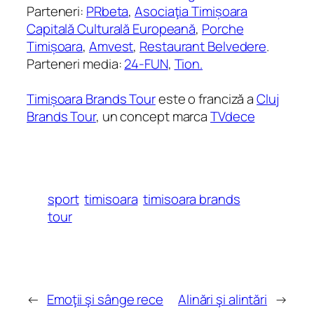
Parteneri:
PRbeta
,
Asociaţia Timișoara
Capitală Culturală Europeană
,
Porche
Timișoara
,
Amvest
,
Restaurant Belvedere
.
Parteneri media:
24-FUN
,
Tion.
Timișoara Brands Tour
este o franciză a
Cluj
Brands Tour
, un concept marca
TVdece
sport
timisoara
timisoara brands
tour
←
Emoţii şi sânge rece
Alinări şi alintări
→