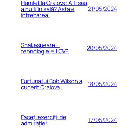
Hamlet la Craiova: A fi sau
21/05/2024
a nu fi în sală? Asta e
întrebarea!
Shakespeare +
20/05/2024
tehnologie = LOVE
Furtuna lui Bob Wilson a
18/05/2024
cucerit Craiova
Faceți exerciții de
17/05/2024
admirație!