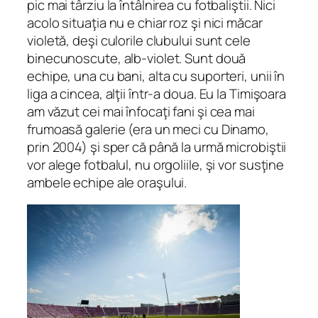
pic mai târziu la întâlnirea cu fotbaliştii. Nici
acolo situaţia nu e chiar roz şi nici măcar
violetă, deşi culorile clubului sunt cele
binecunoscute, alb-violet. Sunt două
echipe, una cu bani, alta cu suporteri, unii în
liga a cincea, alţii într-a doua. Eu la Timişoara
am văzut cei mai înfocaţi fani şi cea mai
frumoasă galerie (era un meci cu Dinamo,
prin 2004) şi sper că până la urmă microbiştii
vor alege fotbalul, nu orgoliile, şi vor susţine
ambele echipe ale oraşului.