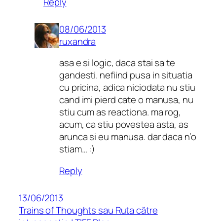
Reply
08/06/2013
ruxandra
asa e si logic, daca stai sa te
gandesti. nefiind pusa in situatia
cu pricina, adica niciodata nu stiu
cand imi pierd cate o manusa, nu
stiu cum as reactiona. ma rog,
acum, ca stiu povestea asta, as
arunca si eu manusa. dar daca n’o
stiam… :)
Reply
13/06/2013
Trains of Thoughts sau Ruta către