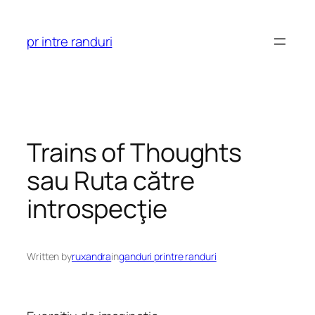
Skip
to
pr intre randuri
content
Trains of Thoughts
sau Ruta către
introspecţie
Written by
ruxandra
in
ganduri printre randuri