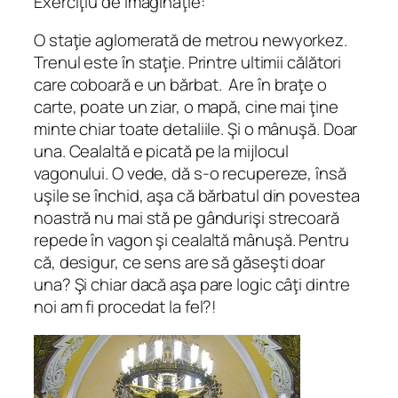
Exerciţiu de imaginaţie:
O staţie aglomerată de metrou newyorkez.
Trenul este în staţie. Printre ultimii călători
care coboară e un bărbat. Are în braţe o
carte, poate un ziar, o mapă, cine mai ţine
minte chiar toate detaliile. Şi o mânuşă. Doar
una. Cealaltă e picată pe la mijlocul
vagonului. O vede, dă s-o recupereze, însă
uşile se închid, aşa că bărbatul din povestea
noastră nu mai stă pe gândurişi strecoară
repede în vagon şi cealaltă mânuşă. Pentru
că, desigur, ce sens are să găseşti doar
una? Şi chiar dacă aşa pare logic câţi dintre
noi am fi procedat la fel?!