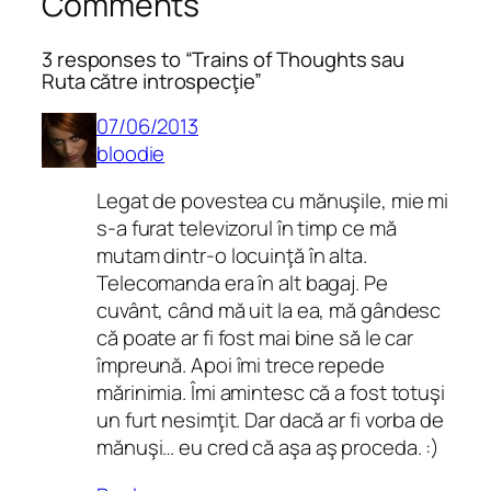
Comments
3 responses to “Trains of Thoughts sau
Ruta către introspecţie”
07/06/2013
bloodie
Legat de povestea cu mănuşile, mie mi
s-a furat televizorul în timp ce mă
mutam dintr-o locuinţă în alta.
Telecomanda era în alt bagaj. Pe
cuvânt, când mă uit la ea, mă gândesc
că poate ar fi fost mai bine să le car
împreună. Apoi îmi trece repede
mărinimia. Îmi amintesc că a fost totuşi
un furt nesimţit. Dar dacă ar fi vorba de
mănuşi… eu cred că aşa aş proceda. :)