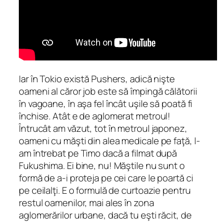
Iar în Tokio există Pushers, adică nişte
oameni al căror job este să împingă călătorii
în vagoane, în aşa fel încât uşile să poată fi
închise. Atât e de aglomerat metroul!
Întrucât am văzut, tot în metroul japonez,
oameni cu măşti din alea medicale pe faţă, l-
am întrebat pe Timo dacă a filmat după
Fukushima. Ei bine, nu! Măştile nu sunt o
formă de a-i proteja pe cei care le poartă ci
pe ceilalţi. E o formulă de curtoazie pentru
restul oamenilor, mai ales în zona
aglomerărilor urbane, dacă tu eşti răcit, de