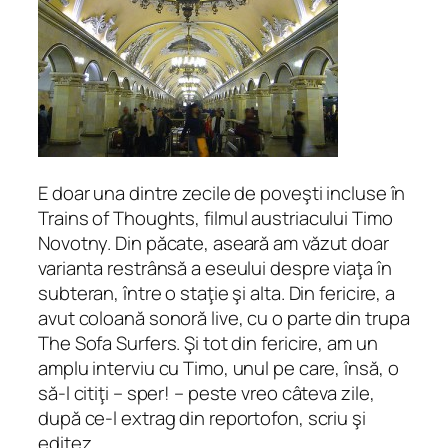
E doar una dintre zecile de poveşti incluse în
Trains of Thoughts
, filmul austriacului Timo
Novotny. Din păcate, aseară am văzut doar
varianta restrânsă a eseului despre viaţa în
subteran, între o staţie şi alta. Din fericire, a
avut coloană sonoră
live
, cu o parte din trupa
The Sofa Surfers. Şi tot din fericire, am un
amplu interviu cu Timo, unul pe care, însă, o
să-l citiţi – sper! – peste vreo câteva zile,
după ce-l extrag din reportofon, scriu şi
editez.