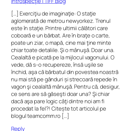
introspecţie | TIFF Blog
[…] Exerciţiu de imaginaţie: O staţie
aglomerată de metrou newyorkez. Trenul
este în staţie. Printre ultimii călători care
coboară e un bărbat. Are în braţe o carte,
poate un ziar, o mapă, cine mai ţine minte
chiar toate detaliile. Şi o mânuşă. Doar una.
Cealaltă e picată pe la mijlocul vagonului. O
vede, dă s-o recupereze, însă uşile se
închid, aşa că bărbatul din povestea noastră
nu mai stă pe gânduri și strecoară repede în
vagon şi cealaltă mânuşă. Pentru că, desigur,
ce sens are să găseşti doar una? Şi chiar
dacă aşa pare logic câţi dintre noi am fi
procedat la fel?! Citește tot articolul pe
blogul teamcomm.ro […]
Reply