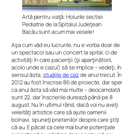
Artă pentru viaţă: Holurile sectiei
Pediatrie de la Spitalul Judeţean
Bacău sunt acum mai vesele!
Aşa cum văd eu lucrurile, nu e vorba doar de
un spectacol sau un concert la spital, ci de
activităţi în care pacienţii (şi aparţinătorii,
acolo unde e cazul) să se implice – vedeţi, în
sensul ăsta,
studiile de caz
de anul trecut. În
2012 au fost înscrise 86 de proiecte, dar sper
ca anul ăsta să văd mai multe – deocamdată
sunt 22, dar înscrierile durează până pe 8
august. Nu în ultimul rând, dacă voi nu aveţi
veleităţi artistice care să ajute oamenii
bolnavi, spuneţi prietenilor despre care ştiţi
că au. E păcat ca cele mai bune potenţiale