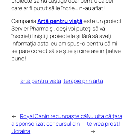
proiecte să nu câştige doar pentru că cei
care ar fi putut să le încrie… n-au aflat!
Campania
Artă pentru viaţă
este un proiect
Servier Pharma şi, deşi voi puteţi să vă
înscrieţi liniştiţi proiectele şi fără să aveţi
informaţia asta, eu am spus-o pentru că mi
se pare corect să se ştie şi cine are iniţiative
bune!
arta pentru viata
terapie prin arta
←
Royal Canin recunoaşte că
Nu uita că ţara
a sponsorizat concursul din
te vrea prost!
Ucraina
→