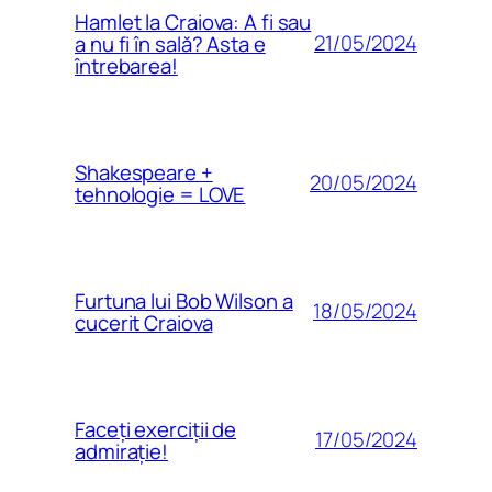
Hamlet la Craiova: A fi sau
21/05/2024
a nu fi în sală? Asta e
întrebarea!
Shakespeare +
20/05/2024
tehnologie = LOVE
Furtuna lui Bob Wilson a
18/05/2024
cucerit Craiova
Faceți exerciții de
17/05/2024
admirație!