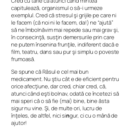
Cred cu tărie că atunci când mintea
capitulează, organismul o să-i urmeze
exemplul. Cred că stresul şi grijile pe care ni
le facem (că noi ni le facem, da!) ne “ajută”
să ne îmbolnăvim mai repede sau mai grav şi,
în consecinţă, susţin demersurile prin care
ne putem însenina frunţile, indiferent dacă e
film, teatru, dans sau pur şi simplu o poveste
frumoasă.
Se spune că
Râsul e cel mai bun
medicament.
Nu ştiu cât e de eficient pentru
orice afecţiune, dar cred, chiar cred, că,
atunci când eşti bolnav, odată ce încetezi să
mai speri că o să fie (mai) bine,
bine
ăsta
sigur nu vine. Şi, de multe ori, lucru de
înţeles, de altfel, nici si
n
gur, ci cu o mână de
ajutor!