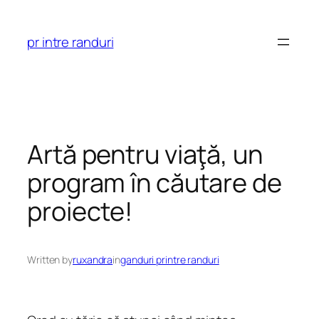
Skip
to
pr intre randuri
content
Artă pentru viaţă, un
program în căutare de
proiecte!
Written by
ruxandra
in
ganduri printre randuri