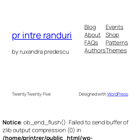
Blog
Events
pr intre randuri
About
Shop
FAQs
Patterns
Authors
Themes
by ruxandra predescu
Twenty Twenty-Five
Designed with
WordPress
Notice
: ob_end_flush(): Failed to send buffer of
zlib output compression (0) in
/home/printrer/public_html/wp-