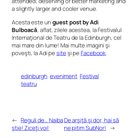
attended; deserving of better marketing and
a slightly larger and cooler venue.
Acesta este un
guest post by Adi
Bulboacă
, aflat, zilele acestea, la Festivalul
Internaţional de Teatru de la Edinburgh, cel
mai mare din lume! Mai multe imagini şi
poveşti, la Adi pe
site
şi pe
Facebook
.
edinburgh
eveniment
Festival
teatru
←
Reguli de… Naiba
De arşiţă şi dor, hai să
ştie! Ziceţi voi!
ne pitim SubNor!
→