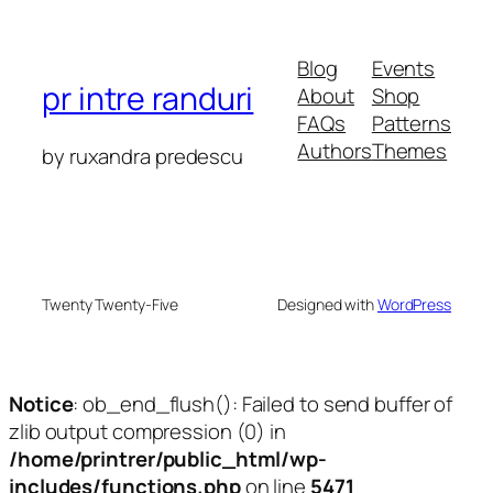
Blog
Events
pr intre randuri
About
Shop
FAQs
Patterns
Authors
Themes
by ruxandra predescu
Twenty Twenty-Five
Designed with
WordPress
Notice
: ob_end_flush(): Failed to send buffer of
zlib output compression (0) in
/home/printrer/public_html/wp-
includes/functions.php
on line
5471