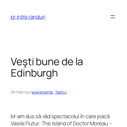
Skip
to
pr intre randuri
content
Veşti bune de la
Edinburgh
Written by
in
evenimente
, 
Teatru
M-am dus să văd spectacolul în care joacă
Vasile Flutur: The Island of Doctor Moreau –