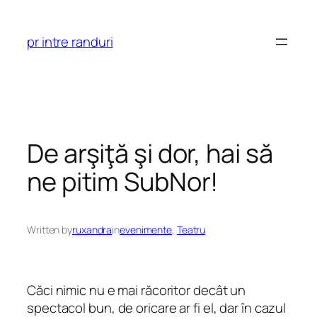
Skip
to
pr intre randuri
content
De arşiţă şi dor, hai să
ne pitim SubNor!
Written by
ruxandra
in
evenimente
, 
Teatru
Căci nimic nu e mai răcoritor decât un
spectacol bun, de oricare ar fi el, dar în cazul