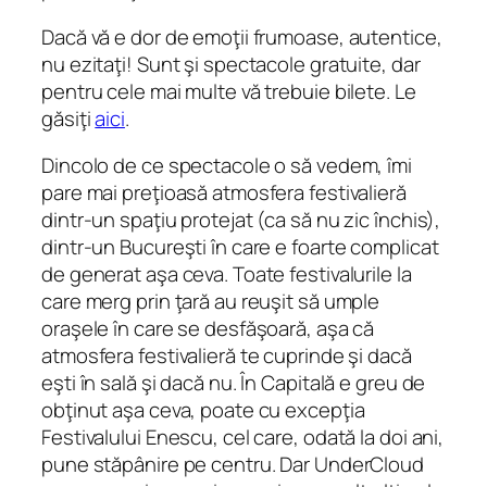
Dacă vă e dor de emoţii frumoase, autentice,
nu ezitaţi! Sunt şi spectacole gratuite, dar
pentru cele mai multe vă trebuie bilete. Le
găsiţi
aici
.
Dincolo de ce spectacole o să vedem, îmi
pare mai preţioasă atmosfera festivalieră
dintr-un spaţiu protejat (ca să nu zic închis),
dintr-un Bucureşti în care e foarte complicat
de generat aşa ceva. Toate festivalurile la
care merg prin ţară au reuşit să umple
oraşele în care se desfăşoară, aşa că
atmosfera festivalieră te cuprinde şi dacă
eşti în sală şi dacă nu. În Capitală e greu de
obţinut aşa ceva, poate cu excepţia
Festivalului Enescu, cel care, odată la doi ani,
pune stăpânire pe centru. Dar UnderCloud