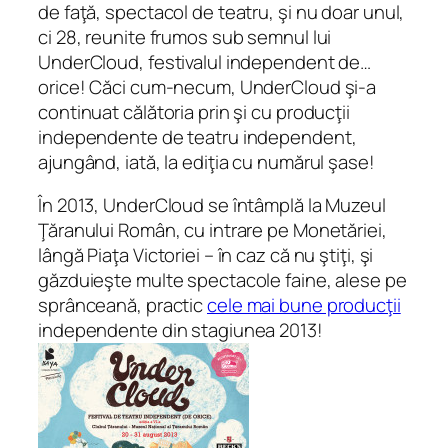
de faţă, spectacol de teatru, şi nu doar unul,
ci 28, reunite frumos sub semnul lui
UnderCloud, festivalul independent de…
orice! Căci cum-necum, UnderCloud şi-a
continuat călătoria prin şi cu producţii
independente de teatru independent,
ajungând, iată, la ediţia cu numărul şase!
În 2013, UnderCloud se întâmplă la Muzeul
Ţăranului Român, cu intrare pe Monetăriei,
lângă Piaţa Victoriei – în caz că nu ştiţi, şi
găzduieşte multe spectacole faine, alese pe
sprânceană, practic
cele mai bune producţii
independente din stagiunea 2013!