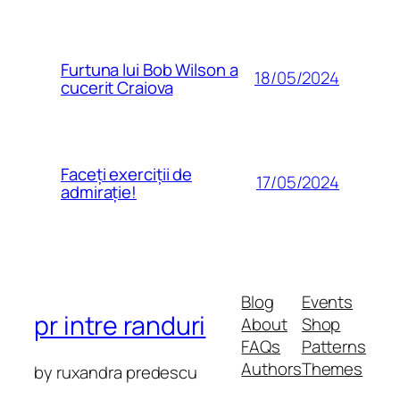
Furtuna lui Bob Wilson a
18/05/2024
cucerit Craiova
Faceți exerciții de
17/05/2024
admirație!
Blog
Events
pr intre randuri
About
Shop
FAQs
Patterns
Authors
Themes
by ruxandra predescu