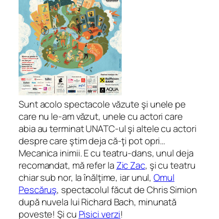
Sunt acolo spectacole văzute şi unele pe
care nu le-am văzut, unele cu actori care
abia au terminat UNATC-ul şi altele cu actori
despre care ştim deja că-ţi pot opri…
Mecanica inimii. E cu teatru-dans, unul deja
recomandat, mă refer la
Zic Zac
, şi cu teatru
chiar sub nor, la înălţime, iar unul,
Omul
Pescăruş
, spectacolul făcut de Chris Simion
după nuvela lui Richard Bach, minunată
poveste! Şi cu
Pisici verzi
!