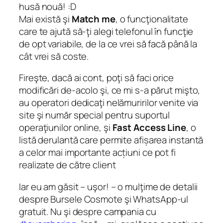
husă nouă! :D
Mai există şi
Match me
, o funcţionalitate
care te ajută să-ţi alegi telefonul în funcţie
de opt variabile, de la ce vrei să facă până la
cât vrei să coste.
Fireşte, dacă ai cont, poţi să faci orice
modificări de-acolo şi, ce mi s-a părut mişto,
au operatori dedicaţi nelămuririlor venite via
site şi număr special pentru suportul
operaţiunilor online, şi
Fast Access Line
, o
listă derulantă care permite afișarea instantă
a celor mai importante acțiuni ce pot fi
realizate de către client
Iar eu am găsit – uşor! – o mulţime de detalii
despre Bursele Cosmote şi WhatsApp-ul
gratuit. Nu şi despre campania cu