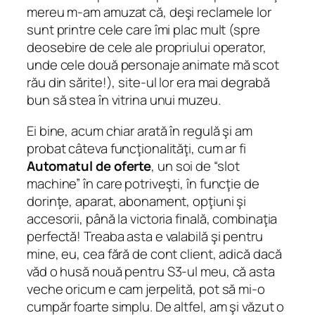
mereu m-am amuzat că, deşi reclamele lor
sunt printre cele care îmi plac mult (spre
deosebire de cele ale propriului operator,
unde cele două personaje animate mă scot
rău din sărite!), site-ul lor era mai degrabă
bun să stea în vitrina unui muzeu.
Ei bine, acum chiar arată în regulă şi am
probat câteva funcţionalităţi, cum ar fi
Automatul de oferte
, un soi de “slot
machine” în care potriveşti, în funcţie de
dorinţe, aparat, abonament, opţiuni şi
accesorii, până la victoria finală, combinaţia
perfectă! Treaba asta e valabilă şi pentru
mine, eu, cea fără de cont client, adică dacă
văd o husă nouă pentru S3-ul meu, că asta
veche oricum e cam jerpelită, pot să mi-o
cumpăr foarte simplu. De altfel, am şi văzut o