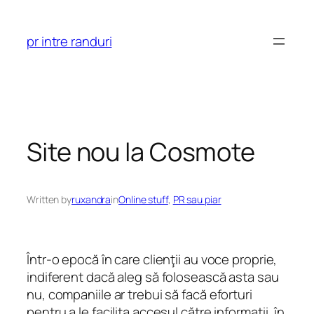
Skip
to
pr intre randuri
content
Site nou la Cosmote
Written by
ruxandra
in
Online stuff
, 
PR sau piar
Într-o epocă în care clienţii au voce proprie,
indiferent dacă aleg să folosească asta sau
nu, companiile ar trebui să facă eforturi
pentru a le facilita accesul către informaţii, în