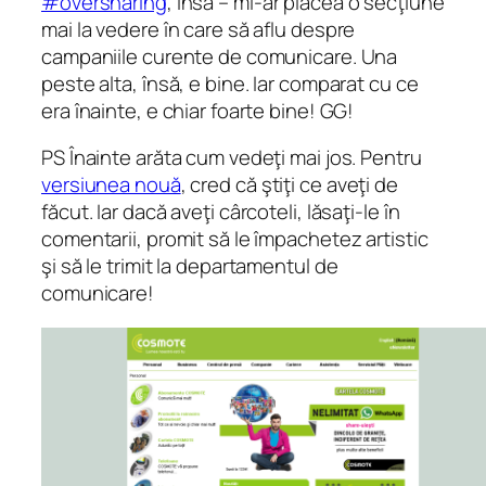
#oversharing
, însă – mi-ar plăcea o secţiune
mai la vedere în care să aflu despre
campaniile curente de comunicare. Una
peste alta, însă, e bine. Iar comparat cu ce
era înainte, e chiar foarte bine! GG!
PS Înainte arăta cum vedeţi mai jos. Pentru
versiunea nouă
, cred că ştiţi ce aveţi de
făcut. Iar dacă aveţi cârcoteli, lăsaţi-le în
comentarii, promit să le împachetez artistic
şi să le trimit la departamentul de
comunicare!