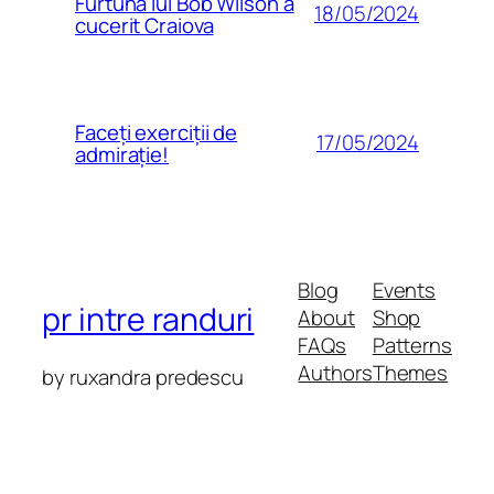
Furtuna lui Bob Wilson a
18/05/2024
cucerit Craiova
Faceți exerciții de
17/05/2024
admirație!
Blog
Events
pr intre randuri
About
Shop
FAQs
Patterns
Authors
Themes
by ruxandra predescu