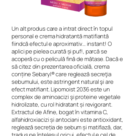
Un alt produs care a intrat direct în topul
personal e crema hidratantă matifiantă
fiindcă efectul e aproximativ… instant! O
aplici pe pielea curată și puf!, parcă se
acoperă cu o peliculă fină de mătase. Dacă e
să citez din prezentarea oficială,
crema
conține Sebaryl® care reglează secreţia
sebumului, este astringent natural şi are
efect matifiant. Lipomoist 2036 este un
complex de aminoacizi şi proteine vegetale
hidrolizate, cu rol hidratant și revigorant.
Extractul de Afine, bogat în vitamina C,
alfahidroxiacizi și antociani este antioxidant,
reglează secreția de sebum și matifiază,
dar,
tradus pe înțelesul oricui, efectul e cel de