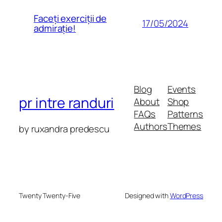
Faceți exerciții de
17/05/2024
admirație!
Blog
Events
pr intre randuri
About
Shop
FAQs
Patterns
Authors
Themes
by ruxandra predescu
Twenty Twenty-Five
Designed with
WordPress