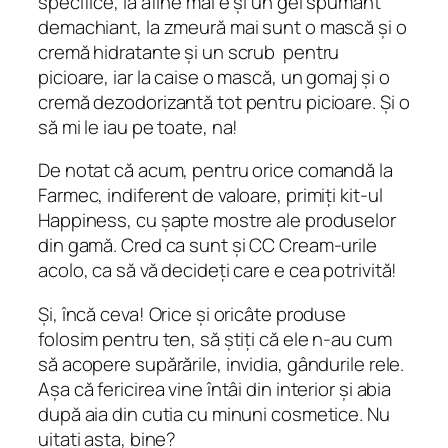
specifice, la afine mai e și un gel spumant
demachiant, la zmeură mai sunt o mască și o
cremă hidratante și un scrub pentru
picioare, iar la caise o mască, un gomaj și o
cremă dezodorizantă tot pentru picioare. Și o
să mi le iau pe toate, na!
De notat că acum, pentru orice comandă la
Farmec, indiferent de valoare, primiți kit-ul
Happiness, cu șapte mostre ale produselor
din gamă. Cred ca sunt și CC Cream-urile
acolo, ca să vă decideți care e cea potrivită!
Și, încă ceva! Orice și oricâte produse
folosim pentru ten, să știți că ele n-au cum
să acopere supărările, invidia, gândurile rele.
Așa că fericirea vine întâi din interior și abia
după aia din cutia cu minuni cosmetice. Nu
uitați asta, bine?