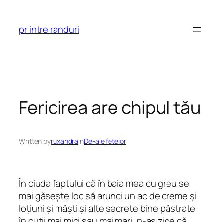
Skip
to
pr intre randuri
content
Fericirea are chipul tău
Written by
ruxandra
in
De-ale fetelor
În ciuda faptului că în baia mea cu greu se
mai găsește loc să arunci un ac de creme și
loțiuni și măști și alte secrete bine păstrate
în cutii mai mici sau mai mari, n-aș zice că