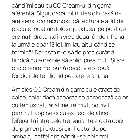
când îmi dau cu CC Cream-ul din gama
aferentă. Sigur, dacă tot nu ies din casă n-
are sens, dar recunosc că textura e atât de
plăcută încât am folosit produsul pe post de
cremă hidratantă în vreo două rânduri. Până
la urmă e doar 18 lei, îmi iau altul când se
termină! Dar asta n-o să fie prea curând
fiindcă nu e nevoie să aplici prea mult. Și are
o acoperire mai bună decât vreo două
fonduri de ten lichid pe care le am, ha!
Am ales CC Cream din gama cu extract de
caise, chiar dacă aceasta se adresează celor
cu ten uscat, iar al meu e mixt, potrivit
pentru Happiness cu extract de afine.
Diferența între cele trei variante e dată doar
de pigmenții extrași din fructul de pe
ambalaj, astfel obținându-se cele trei