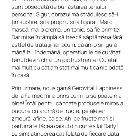
sunt obsedată de bunăstarea tenului
personal. Sigur, obrazul mă străduiesc să-l
țin subțire, și la propriu și la figurat. Mai o
mască, mai o cremă, un tonic, să fie primite!
Dar mi se întâmplă să treacă săptămâna fără
astfel de tratații, iar acum, că am o singură
mână la… îndemână, operațiunile de curățat
tenul devin chiar un pic frustrante! Cu atât
mai mult cu cât am stat mai mult ca niciodată
în casă!
Prin urmare, noua gamă Gerovital Happiness
de la Farmec mi-a prins cum nu se poate mai
bine! Întâi pentru că toate produsele miros a
bucurie cu aromă de fructe, pe alese:
zmeură, afine, caise. Ah, ce fructe mari si
parfumate făcea caisul din curtea lui Darly!
Le simt atingerea catifelată de fiecare dată