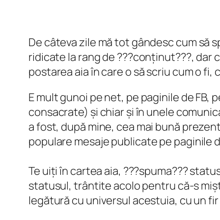
De câteva zile mă tot gândesc cum să sp
ridicate la rang de ???conținut???, dar 
postarea aia în care o să scriu cum o fi, 
E mult gunoi pe net, pe paginile de FB, p
consacrate) și chiar și în unele comuni
a fost, după mine, cea mai bună prezentar
populare mesaje publicate pe paginile d
Te uiți în cartea aia, ???spuma??? status
statusul, trântite acolo pentru că-s miș
legătură cu universul acestuia, cu un fi