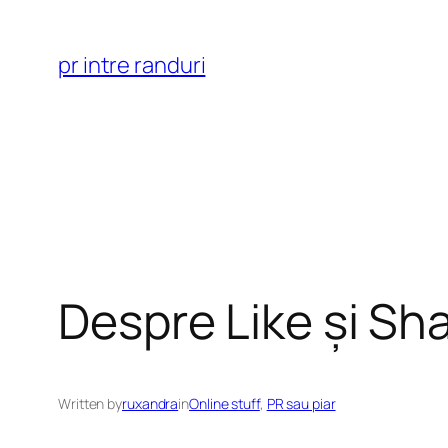
Skip
to
pr intre randuri
content
Despre Like și Sh
Written by
ruxandra
in
Online stuff
, 
PR sau piar