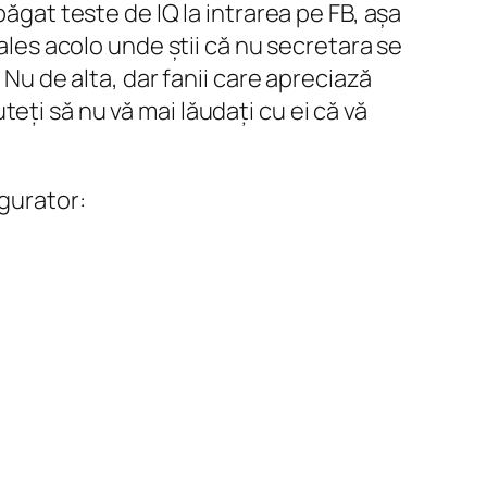
băgat teste de IQ la intrarea pe FB, așa
 ales acolo unde știi că nu secretara se
 Nu de alta, dar fanii care apreciază
eți să nu vă mai lăudați cu ei că vă
igurator: