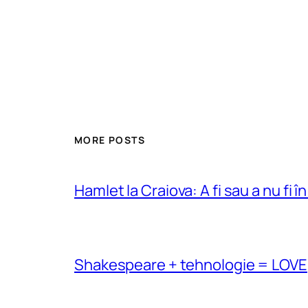
MORE POSTS
Hamlet la Craiova: A fi sau a nu fi î
Shakespeare + tehnologie = LOVE