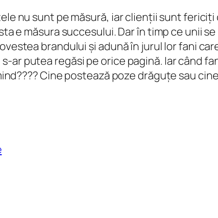
le nu sunt pe măsură, iar clienții sunt fericiți
sta e măsura succesului. Dar în timp ce unii se
vestea brandului și adună în jurul lor fani car
-ar putea regăsi pe orice pagină. Iar când fan
of mind???? Cine postează poze drăguțe sau ci
e