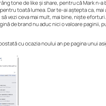
râng tone de like și share, pentru că Mark n-a 
e pentru toată lumea. Dar te-ai aștepta ca, mai
să vezi ceva mai mult, mai bine, niște eforturi.
ă de brand nu aduc nici o valoare paginii, put
 postată cu ocazia noului an pe pagina unui as