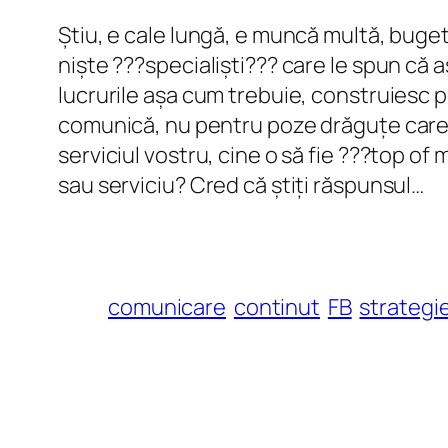
Știu, e cale lungă, e muncă multă, bugete
niște ???specialiști??? care le spun că a
lucrurile așa cum trebuie, construiesc po
comunică, nu pentru poze drăguțe care s
serviciul vostru, cine o să fie ???top 
sau serviciu? Cred că știți răspunsul…
comunicare
continut
FB
strategi