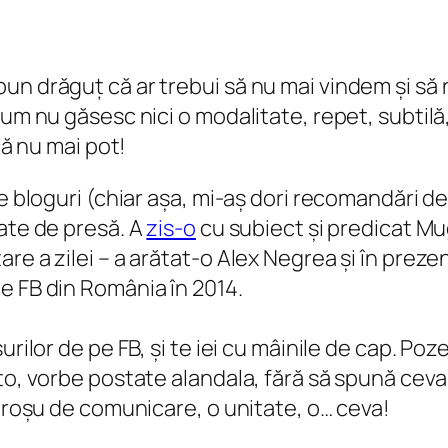
un drăguț că ar trebui să nu mai vindem și să
cum nu găsesc nici o modalitate, repet, subtilă
că nu mai pot!
e bloguri (chiar așa, mi-aș dori recomandări de
cate de presă. A
zis-o
cu subiect și predicat Mu
e a zilei – a arătat-o Alex Negrea și în prezent
e FB din România în 2014.
urilor de pe FB, și te iei cu mâinile de cap. Po
to, vorbe postate alandala, fără să spună ceva 
r roșu de comunicare, o unitate, o… ceva!