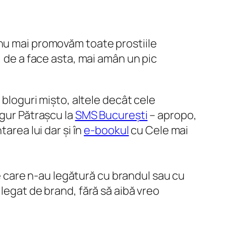
 nu mai promovăm toate prostiile
, de a face asta, mai amân un pic
 bloguri mișto, altele decât cele
gur Pătrașcu la
SMS București
– apropo,
area lui dar și în
e-bookul
cu Cele mai
ze care n-au legătură cu brandul sau cu
legat de brand, fără să aibă vreo