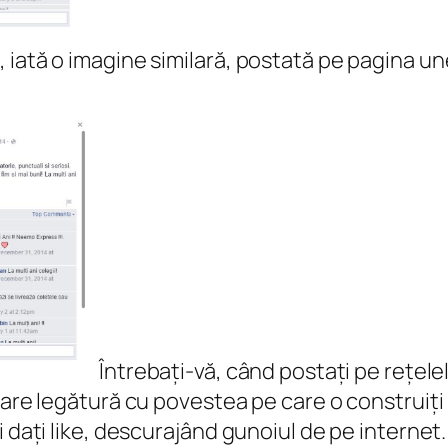
 iată o imagine similară, postată pe pagina u
Întrebați-vă, când postați pe rețelel
 are legătură cu povestea pe care o construiți 
 dați like, descurajând gunoiul de pe internet.