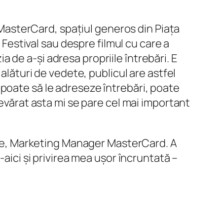
l MasterCard, spațiul generos din Piața
 Festival sau despre filmul cu care a
ia de a-și adresa propriile întrebări. E
alături de vedete, publicul are astfel
poate să le adreseze întrebări, poate
devărat asta mi se pare cel mai important
nase, Marketing Manager MasterCard. A
-aici și privirea mea ușor încruntată –