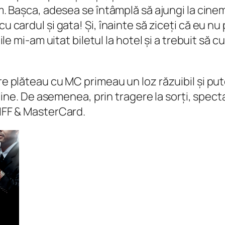
ilm. Bașca, adesea se întâmplă să ajungi la cin
u cardul și gata! Și, înainte să ziceți că eu nu 
zile mi-am uitat biletul la hotel și a trebuit să c
are plăteau cu MC primeau un loz răzuibil și pu
 online. De asemenea, prin tragere la sorți, spe
TIFF & MasterCard.