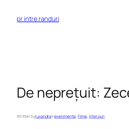
Skip
to
pr intre randuri
content
De neprețuit: Zece
Written by
ruxandra
in
evenimente
, 
Filme
, 
Interviuri