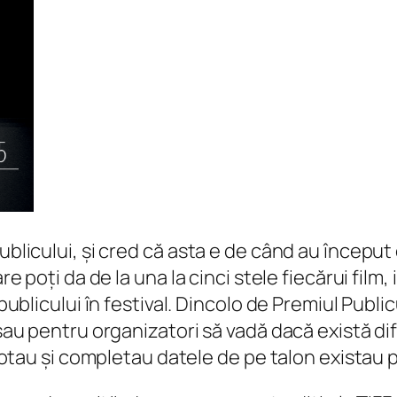
Publicului, și cred că asta e de când au începu
re poți da de la una la cinci stele fiecărui film,
 publicului în festival. Dincolo de Premiul Publi
 sau pentru organizatori să vadă dacă există dife
e votau și completau datele de pe talon existau p