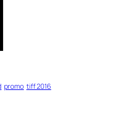
d
promo
tiff 2016