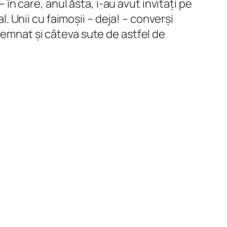
 în care, anul ăsta, i-au avut invitați pe
l. Unii cu faimoșii – deja! – converși
semnat și câteva sute de astfel de