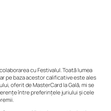
t colaborarea cu Festivalul. Toată lumea
 iar pe baza acestor calificative este ales
cului, oferit de MasterCard la Gală, mi se
rențe între preferințele juriului și cele
remii.