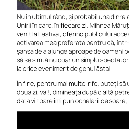
Nu în ultimul rând, și probabil una dinre
Unirii în care, în fiecare zi, Mihnea Măr
venit la Festival, oferind publicului acces
activarea mea preferată pentru că, într-a
șansa de a ajunge aproape de oameni pe 
să se simtă nu doar un simplu spectator 
la orice eveniment de genul ăsta!
În fine, pentru mai multe info, puteți s
doua zi, vai!, dimineața după o altă petr
data viitoare îmi pun ochelarii de soare,