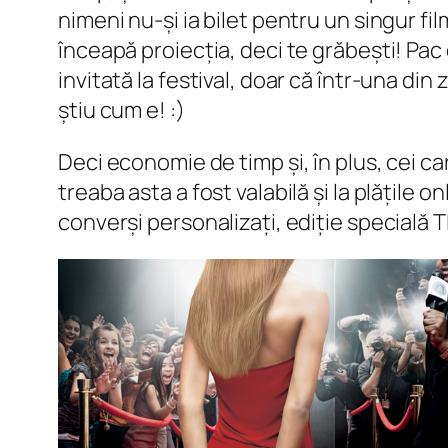
nimeni nu-și ia bilet pentru un singur f
înceapă proiecția, deci te grăbești! Pac c
invitată la festival, doar că într-una din 
știu cum e! :)
Deci economie de timp și, în plus, cei c
treaba asta a fost valabilă și la plățile
converși personalizați, ediție specială 