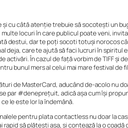
e și cu câtă atenție trebuie să socotești un bu
 multe locuri în care publicul poate veni, invitaț
tă destui, dar te poți socoti totuși norocos cân
al deja, care te ajută să faci lucruri în spirit
e activări. În cazul de față vorbim de TIFF și 
tru bunul mers al celui mai mare festival de fi
 alături de MasterCard, aducând de-acolo nu doa
i se par #deneprețuit, adică așa cum își propu
 ce le este lor la îndemână.
inalele pentru plata contactless nu doar la case
mai rapid să plătești așa, și contează la o coa