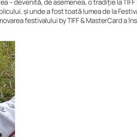
erea – devenită, de asemenea, o tradiție la TIFF –
blicului, și unde a fost toată lumea de la Festiva
movarea festivalului by TIFF & MasterCard a în