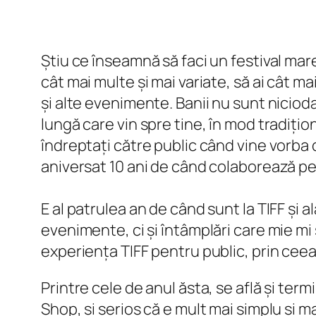
Știu ce înseamnă să faci un festival mar
cât mai multe și mai variate, să ai cât mai
și alte evenimente. Banii nu sunt nicioda
lungă care vin spre tine, în mod tradițion
îndreptați către public când vine vorba d
aniversat 10 ani de când colaborează pen
E al patrulea an de când sunt la TIFF și
evenimente, ci și întâmplări care mie m
experiența TIFF pentru public, prin ceea
Printre cele de anul ăsta, se află și term
Shop, și serios că e mult mai simplu și 