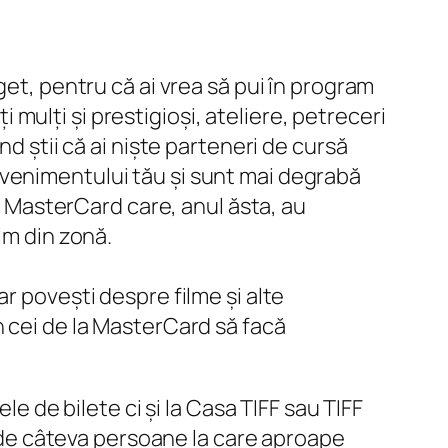
get, pentru că ai vrea să pui în program
i mulți și prestigioși, ateliere, petreceri
d știi că ai niște parteneri de cursă
ul evenimentului tău și sunt mai degrabă
de MasterCard care, anul ăsta, au
lm din zonă.
r povești despre filme și alte
n cei de la MasterCard să facă
le de bilete ci și la Casa TIFF sau TIFF
dă de câteva persoane la care aproape