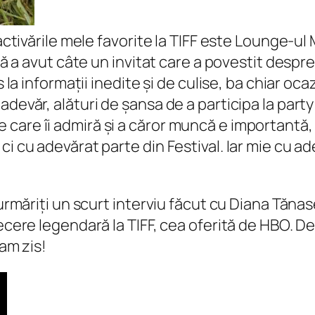
 activările mele favorite la TIFF este Lounge-u
uță a avut câte un invitat care a povestit despre
 la informații inedite și de culise, ba chiar ocaz
devăr, alături de șansa de a participa la party 
care îi admiră și a căror muncă e importantă, 
ci cu adevărat parte din Festival. Iar mie cu a
ă urmăriți un scurt interviu făcut cu Diana Tă
ecere legendară la TIFF, cea oferită de HBO. De
 am zis!