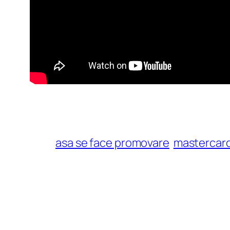
asa se face promovare
mastercar