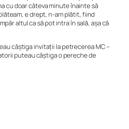
ema cu doar câteva minute înainte să
plăteam, e drept, n-am plătit, fiind
umpăr altul ca să pot intra în sală, așa că
teau câștiga invitații la petrecerea MC –
ctatorii puteau câștiga o pereche de