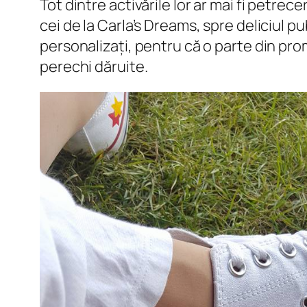
Tot dintre activările lor ar mai fi petrec
cei de la Carla’s Dreams, spre deliciul pu
personalizați, pentru că o parte din pro
perechi dăruite.