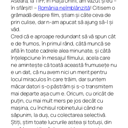
Aseară, la TIFF, în Piața Unirii, am văzut și eu –
în sfârșit! –
România neîmblânzită
! Citisem o
grămadă despre film, știam și câte ceva de
prin culise, dar n-am apucat să ajung să-l și
văd.
Cred că e aproape redundant să vă spun cât
e de frumos, în primul rând, câtă muncă se
află în toate cadrele alea minunate, și câtă
înțelepciune în mesajul filmului, acela care
ne amintește că toată această frumusețe nu
e un dat, că nu avem nici un merit pentru
locul miraculos în care trăim, dar suntem
măcar datori s-o păstrăm și s-o transmitem
mai departe așa cum e. Oricum, cu oricât de
puțin, cu mai mult mers pe jos decât cu
mașina, cu închisul robinetului când ne
săpunim, la duș, cu colectarea selectivă.
Știți, știm toate lucrurile astea și totuși, din