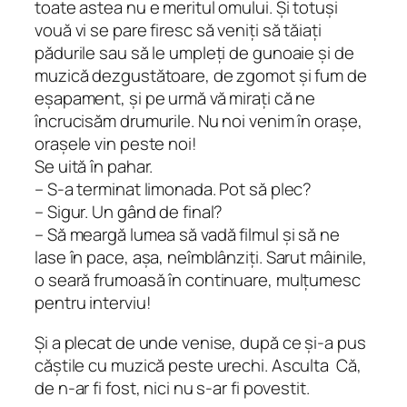
toate astea nu e meritul omului. Și totuși
vouă vi se pare firesc să veniți să tăiați
pădurile sau să le umpleți de gunoaie și de
muzică dezgustătoare, de zgomot și fum de
eșapament, și pe urmă vă mirați că ne
încrucisăm drumurile. Nu noi venim în orașe,
orașele vin peste noi!
Se uită în pahar.
– S-a terminat limonada. Pot să plec?
– Sigur. Un gând de final?
– Să meargă lumea să vadă filmul și să ne
lase în pace, așa, neîmblânziți. Sarut mâinile,
o seară frumoasă în continuare, mulțumesc
pentru interviu!
Și a plecat de unde venise, după ce și-a pus
căștile cu muzică peste urechi. Asculta Că,
de n-ar fi fost, nici nu s-ar fi povestit.