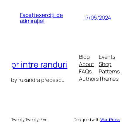
Faceți exerciții de
17/05/2024
admirație!
Blog
Events
pr intre randuri
About
Shop
FAQs
Patterns
Authors
Themes
by ruxandra predescu
Twenty Twenty-Five
Designed with
WordPress