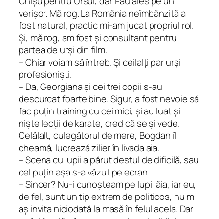
Chișu pentru Ursul, dar l-au ales pe un
verișor. Mă rog. La România neîmbânzită a
fost natural, practic mi-am jucat propriul rol.
Și, mă rog, am fost și consultant pentru
partea de urși din film.
– Chiar voiam să întreb. Și ceilalți par urși
profesioniști.
– Da, Georgiana și cei trei copii s-au
descurcat foarte bine. Sigur, a fost nevoie să
fac puțin training cu cei mici, și au luat și
niște lecții de karate, cred că se și vede.
Celălalt, culegătorul de mere, Bogdan îl
cheamă, lucrează zilier în livada aia.
– Scena cu lupii a părut destul de dificilă, sau
cel puțin așa s-a văzut pe ecran.
– Sincer? Nu-i cunoșteam pe lupii ăia, iar eu,
de fel, sunt un tip extrem de politicos, nu m-
aș invita niciodată la masă în felul acela. Dar