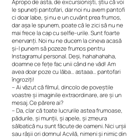
Apropo de asta, de excursioniști, știu că voi
le spuneți pantofari, dar noi nu avem pantofi
ci doar labe, și nu e un cuvânt prea frumos,
dar așa le spunem, poate că le zici să nu ne
mai frece la cap cu selfie-urile. Sunt foarte
enervanți. Noi nu ne ducem la cineva acasă
și-l punem să pozeze frumos pentru
Instagramul personal. Deși, hahahahaha,
doamne ce fețe fac unii când ne văd! Am
avea doar poze cu lăba… astaaa… pantofari
îngroziți!
– Ai văzut că filmul, dincolo de poveștile
voastre și imaginile extraordinare, are și un
mesaj. Ce părere ai?
– Da, clar că toate lucrurile astea frumoase,
pădurile, și munții, și apele, și zmeura
sălbatică nu sunt făcute de oameni. Nici urșii
sau râșii ori domnul Acvilă, nimeni și nimic din