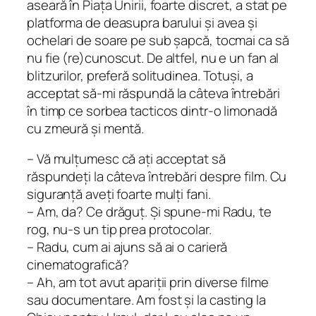
aseară în Piața Unirii, foarte discret, a stat pe
platforma de deasupra barului și avea și
ochelari de soare pe sub șapcă, tocmai ca să
nu fie (re)cunoscut. De altfel, nu e un fan al
blitzurilor, preferă solitudinea. Totuși, a
acceptat să-mi răspundă la câteva întrebări
în timp ce sorbea tacticos dintr-o limonadă
cu zmeură și mentă.
– Vă mulțumesc că ați acceptat să
răspundeți la câteva întrebări despre film. Cu
siguranță aveți foarte mulți fani.
– Am, da? Ce drăguț. Și spune-mi Radu, te
rog, nu-s un tip prea protocolar.
– Radu, cum ai ajuns să ai o carieră
cinematografică?
– Ah, am tot avut apariții prin diverse filme
sau documentare. Am fost și la casting la