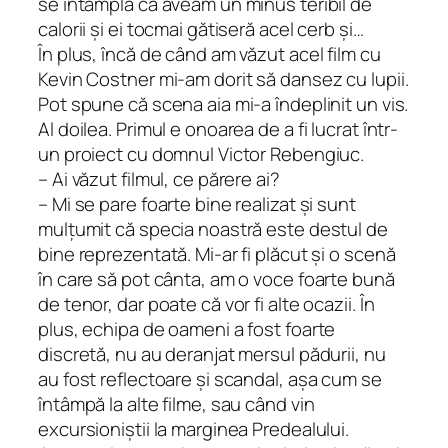
se întâmplă că aveam un minus teribil de
calorii și ei tocmai gătiseră acel cerb și…
În plus, încă de când am văzut acel film cu
Kevin Costner mi-am dorit să dansez cu lupii.
Pot spune că scena aia mi-a îndeplinit un vis.
Al doilea. Primul e onoarea de a fi lucrat într-
un proiect cu domnul Victor Rebengiuc.
– Ai văzut filmul, ce părere ai?
– Mi se pare foarte bine realizat și sunt
mulțumit că specia noastră este destul de
bine reprezentată. Mi-ar fi plăcut și o scenă
în care să pot cânta, am o voce foarte bună
de tenor, dar poate că vor fi alte ocazii. În
plus, echipa de oameni a fost foarte
discretă, nu au deranjat mersul pădurii, nu
au fost reflectoare și scandal, așa cum se
întâmpă la alte filme, sau când vin
excursioniștii la marginea Predealului.