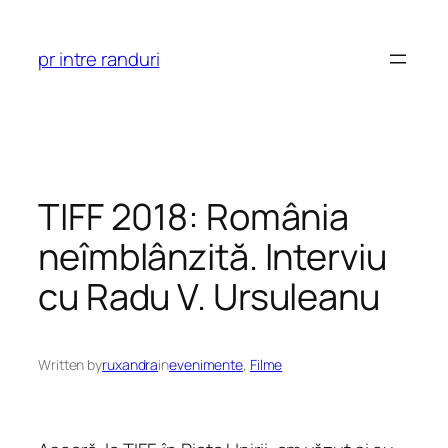
Skip
to
pr intre randuri
content
TIFF 2018: România
neîmblânzită. Interviu
cu Radu V. Ursuleanu
Written by
ruxandra
in
evenimente
, 
Filme