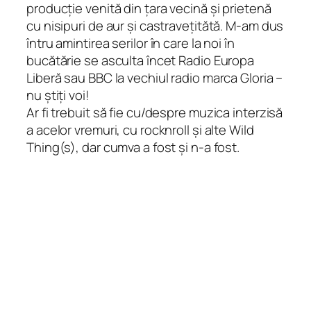
producție venită din țara vecină și prietenă
cu nisipuri de aur și castravețitătă. M-am dus
întru amintirea serilor în care la noi în
bucătărie se asculta încet Radio Europa
Liberă sau BBC la vechiul radio marca Gloria –
nu știți voi!
Ar fi trebuit să fie cu/despre muzica interzisă
a acelor vremuri, cu rocknroll și alte Wild
Thing(s), dar cumva a fost și n-a fost.