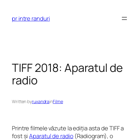
Skip
to
pr intre randuri
content
TIFF 2018: Aparatul de
radio
Written by
ruxandra
in
Filme
Printre filmele văzute la ediția asta de TIFF a
fost și
Aparatul de radio
(Radiogram), o