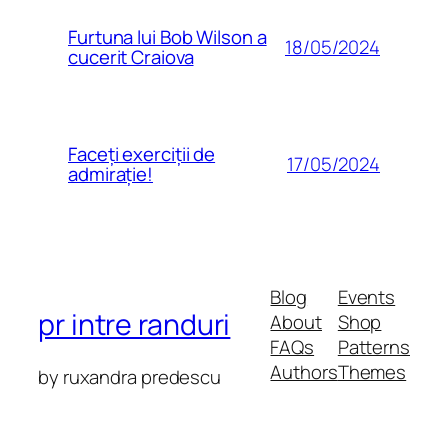
Furtuna lui Bob Wilson a
18/05/2024
cucerit Craiova
Faceți exerciții de
17/05/2024
admirație!
Blog
Events
pr intre randuri
About
Shop
FAQs
Patterns
Authors
Themes
by ruxandra predescu