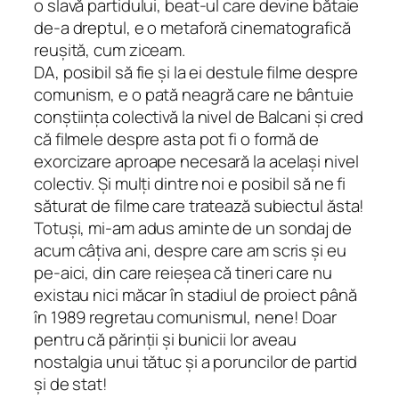
o slavă partidului, beat-ul care devine bătaie
de-a dreptul, e o metaforă cinematografică
reușită, cum ziceam.
DA, posibil să fie și la ei destule filme despre
comunism, e o pată neagră care ne bântuie
conștiința colectivă la nivel de Balcani și cred
că filmele despre asta pot fi o formă de
exorcizare aproape necesară la același nivel
colectiv. Și mulți dintre noi e posibil să ne fi
săturat de filme care tratează subiectul ăsta!
Totuși, mi-am adus aminte de un sondaj de
acum câțiva ani, despre care am scris și eu
pe-aici, din care reieșea că tineri care nu
existau nici măcar în stadiul de proiect până
în 1989 regretau comunismul, nene! Doar
pentru că părinții și bunicii lor aveau
nostalgia unui tătuc și a poruncilor de partid
și de stat!