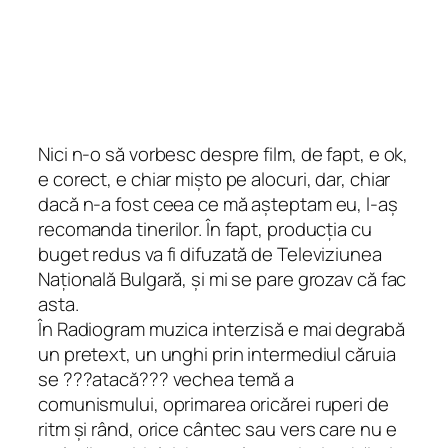
Nici n-o să vorbesc despre film, de fapt, e ok,
e corect, e chiar mișto pe alocuri, dar, chiar
dacă n-a fost ceea ce mă așteptam eu, l-aș
recomanda tinerilor. În fapt, producția cu
buget redus va fi difuzată de Televiziunea
Națională Bulgară, și mi se pare grozav că fac
asta.
În Radiogram muzica interzisă e mai degrabă
un pretext, un unghi prin intermediul căruia
se ???atacă??? vechea temă a
comunismului, oprimarea oricărei ruperi de
ritm și rând, orice cântec sau vers care nu e