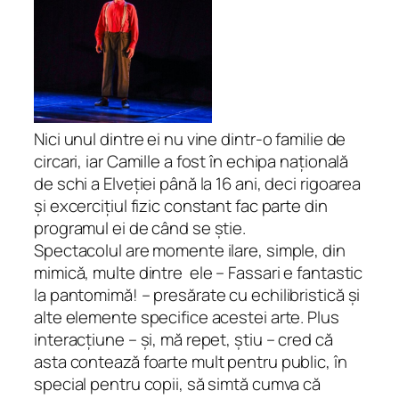
Nici unul dintre ei nu vine dintr-o familie de
circari, iar Camille a fost în echipa națională
de schi a Elveției până la 16 ani, deci rigoarea
și excercițiul fizic constant fac parte din
programul ei de când se știe.
Spectacolul are momente ilare, simple, din
mimică, multe dintre ele – Fassari e fantastic
la pantomimă! – presărate cu echilibristică și
alte elemente specifice acestei arte. Plus
interacțiune – și, mă repet, știu – cred că
asta contează foarte mult pentru public, în
special pentru copii, să simtă cumva că