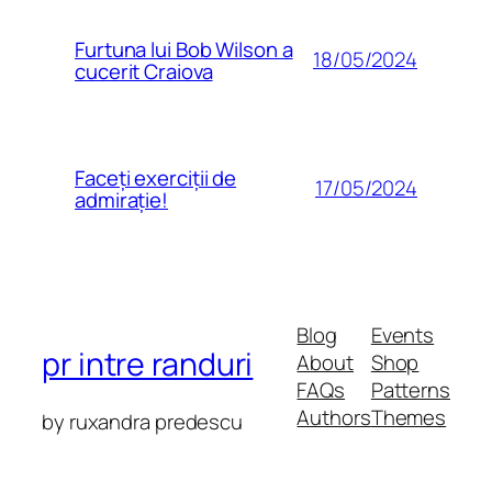
Furtuna lui Bob Wilson a
18/05/2024
cucerit Craiova
Faceți exerciții de
17/05/2024
admirație!
Blog
Events
pr intre randuri
About
Shop
FAQs
Patterns
Authors
Themes
by ruxandra predescu