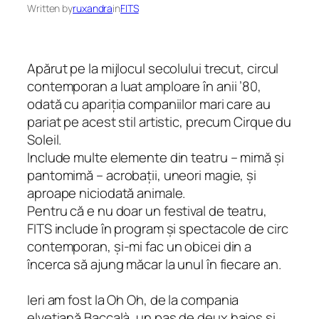
Written by
ruxandra
in
FITS
Apărut pe la mijlocul secolului trecut, circul
contemporan a luat amploare în anii ’80,
odată cu apariția companiilor mari care au
pariat pe acest stil artistic, precum Cirque du
Soleil.
Include multe elemente din teatru – mimă și
pantomimă – acrobații, uneori magie, și
aproape niciodată animale.
Pentru că e nu
doar
un festival de teatru,
FITS include în program și spectacole de circ
contemporan, și-mi fac un obicei din a
încerca să ajung măcar la unul în fiecare an.
Ieri am fost la
Oh Oh
, de la compania
elvețiană Baccalà, un
pas de deux
haios și