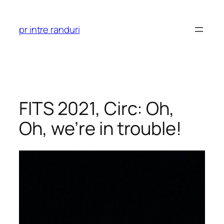
Skip
to
pr intre randuri
content
FITS 2021, Circ: Oh,
Oh, we’re in trouble!