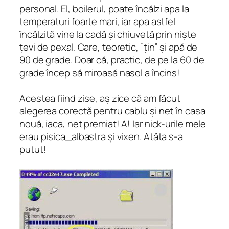
personal. El, boilerul, poate încălzi apa la
temperaturi foarte mari, iar apa astfel
încălzită vine la cadă și chiuvetă prin niște
țevi de pexal. Care, teoretic, ”țin” și apă de
90 de grade. Doar că, practic, de pe la 60 de
grade încep să miroasă nasol a încins!
Acestea fiind zise, aș zice că am făcut
alegerea corectă pentru cablu și net în casa
nouă, iaca, net premiat! A! Iar nick-urile mele
erau pisica_albastra și vixen. Atâta s-a
putut!