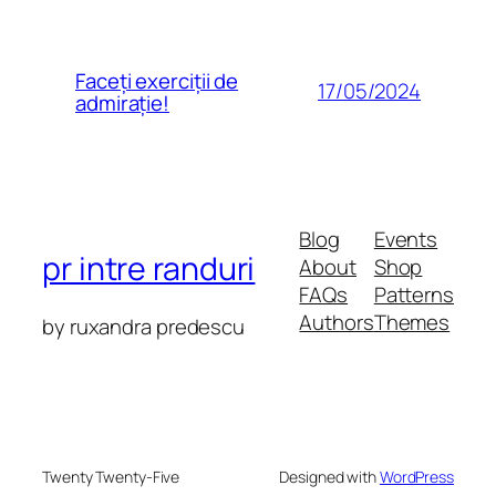
Faceți exerciții de
17/05/2024
admirație!
Blog
Events
pr intre randuri
About
Shop
FAQs
Patterns
Authors
Themes
by ruxandra predescu
Twenty Twenty-Five
Designed with
WordPress