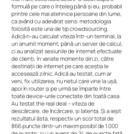
formulă pe care o înțeleg până și eu, probabil
printre cele mai atehnice persoane din lume,
ca având cu adevărat sens: metodologia
folosită este una de tip crowdsourcing.
Adică n-au calculat viteza într-un terminal, la
un anumit moment, până un server de calcul,
ci au analizat sesiunile de internet efectuate
de clienți, în variate momente din zi, către
destinații de internet pe care aceștia le
accesează zilnic. Adică au testat, cum ar
veni, fix utilizarea, nu netul care vine la ușă,
apoi în router și pe urmă se împarte între
toate device-urile conectate din toată casa.
Au testat
the real deal
– viteza de
descărcare, de încărcare, și latența. Și a ieșit
rezultatul ăsta, respectiv un scor total de
866 puncte dintr-un maxim posibil de 1.000
de puncte, cu un avans de 24 de puncte față