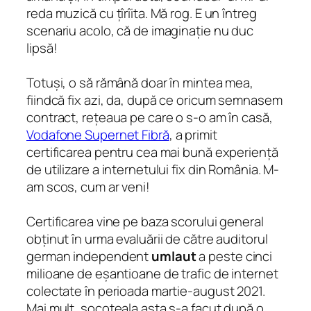
reda muzică cu țîrîita. Mă rog. E un întreg
scenariu acolo, că de imaginație nu duc
lipsă!
Totuși, o să rămână doar în mintea mea,
fiindcă fix azi, da, după ce oricum semnasem
contract, rețeaua pe care o s-o am în casă,
Vodafone Supernet Fibră
, a primit
certificarea pentru cea mai bună experiență
de utilizare a internetului fix din România. M-
am scos, cum ar veni!
Certificarea vine pe baza scorului general
obținut în urma evaluării de către auditorul
german independent
umlaut
a peste cinci
milioane de eșantioane de trafic de internet
colectate în perioada martie-august 2021.
Mai mult, socoteala asta s-a facut după o