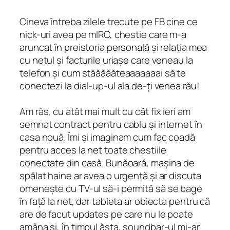
Cineva întreba zilele trecute pe FB cine ce
nick-uri avea pe mIRC, chestie care m-a
aruncat în preistoria personală și relația mea
cu netul și facturile uriașe care veneau la
telefon și cum stăăăăăteaaaaaaai să te
conectezi la dial-up-ul ala de-ți venea rău!
Am râs, cu atât mai mult cu cât fix ieri am
semnat contract pentru cablu și internet în
casa nouă. Îmi și imaginam cum fac coadă
pentru acces la net toate chestiile
conectate din casă. Bunăoară, mașina de
spălat haine ar avea o urgență și ar discuta
omenește
cu TV-ul să-i permită să se bage
în față la net, dar tableta ar obiecta pentru că
are de facut updates pe care nu le poate
amâna și, în timpul ăsta, soundbar-ul mi-ar