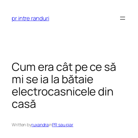
Skip
to
pr intre randuri
content
Cum era cât pe ce să
mi se ia la bătaie
electrocasnicele din
casă
Written by
ruxandra
in
PR sau piar