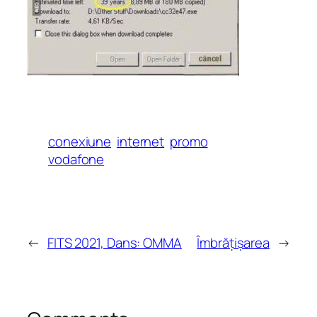
conexiune
internet
promo
vodafone
←
FITS 2021, Dans: OMMA
Îmbrățișarea
→