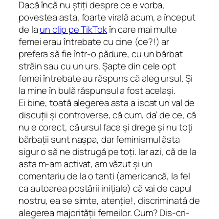
Dacă încă nu știți despre ce e vorba,
povestea asta, foarte virală acum, a început
de la
un clip pe TikTok
în care mai multe
femei erau întrebate cu cine (ce?!) ar
prefera să fie într-o pădure, cu un bărbat
străin sau cu un urs. Șapte din cele opt
femei întrebate au răspuns că aleg ursul. Și
la mine în bulă răspunsul a fost același.
Ei bine, toată alegerea asta a iscat un val de
discuții și controverse, că cum, da’ de ce, că
nu e corect, că ursul face și drege și nu toți
bărbații sunt nașpa, dar feminismul ăsta
sigur o să ne distrugă pe toți. Iar azi, că de la
asta m-am activat, am văzut și un
comentariu de la o tanti (americancă, la fel
ca autoarea postării inițiale) că vai de capul
nostru, ea se simte, atenție!,
discriminată
de
alegerea majorității femeilor. Cum? Dis-cri-