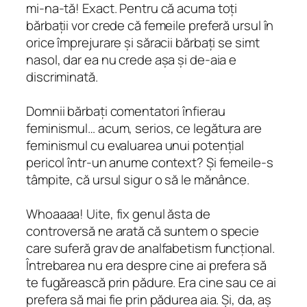
mi-na-tă! Exact. Pentru că acuma toți
bărbații vor crede că femeile preferă ursul în
orice împrejurare și săracii bărbați se simt
nasol, dar ea nu crede așa și de-aia e
discriminată.
Domnii bărbați comentatori înfierau
feminismul… acum, serios, ce legătura are
feminismul cu evaluarea unui potențial
pericol într-un anume context? Și femeile-s
tâmpite, că ursul sigur o să le mănânce.
Whoaaaa! Uite, fix genul ăsta de
controversă ne arată că suntem o specie
care suferă grav de analfabetism funcțional.
Întrebarea nu era despre cine ai prefera să
te fugărească prin pădure. Era cine sau ce ai
prefera să mai fie prin pădurea aia. Și, da, aș