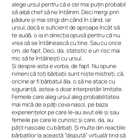
alege ursul pentru că e cel mai puțin probabil
să aibă chef să ne întâlnim. Deci mergi prin
pădure și mai strigi din când în când, iar
ursul, dacă e suficient de aproape încât să
te audă, o ia in direcția opusă pentru că nu
vrea să se întâlnească cu tine. Sau cu orice
om, de fapt. Deci, da, statistic e un risc mai
mic să te întâlnești cu ursul.
Și despre asta e vorba, de fapt. Nu spune
nimeni că toți bărbații sunt niște mistreți, că,
oricine ar fi bărbatul ăla, o să ne atace cu
siguranță, astea-s doar interpretări limitate.
Femeile care aleg ursul aleg probabilitatea
mai mică de a păți ceva nasol, pe baza
experiențelor pe care le-au avut ele și sau
femeile pe care le cunosc și care, da, au
pățit nasoale cu bărbați. Și multe din reacțiile
bărbaților la această ”dispută” virtuală tind să