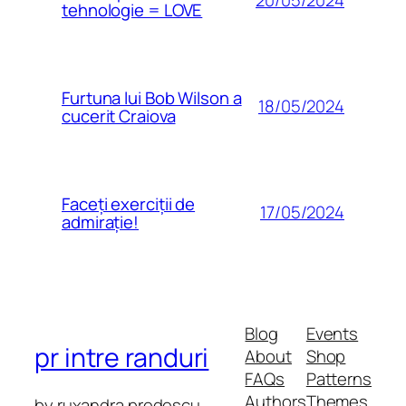
20/05/2024
tehnologie = LOVE
Furtuna lui Bob Wilson a
18/05/2024
cucerit Craiova
Faceți exerciții de
17/05/2024
admirație!
Blog
Events
pr intre randuri
About
Shop
FAQs
Patterns
Authors
Themes
by ruxandra predescu