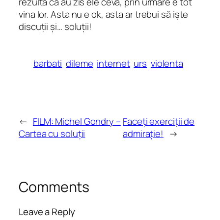
rezultă că au zis ele ceva, prin urmare e tot
vina lor. Asta nu e ok, asta ar trebui să iște
discuții și… soluții!
barbati
dileme
internet
urs
violenta
←
FILM: Michel Gondry –
Faceți exerciții de
Cartea cu soluții
admirație!
→
Comments
Leave a Reply