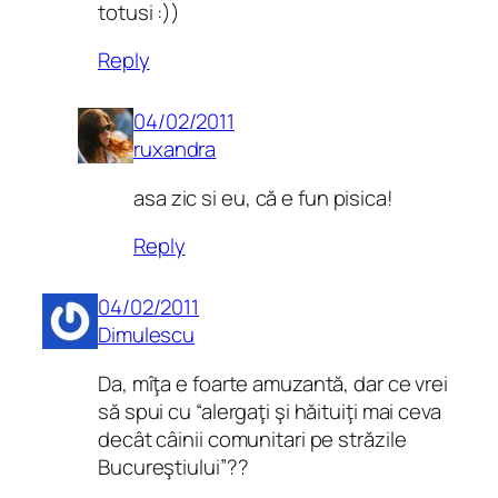
totusi :))
Reply
04/02/2011
ruxandra
asa zic si eu, că e fun pisica!
Reply
04/02/2011
Dimulescu
Da, mîţa e foarte amuzantă, dar ce vrei
să spui cu “alergaţi şi hăituiţi mai ceva
decât câinii comunitari pe străzile
Bucureştiului”??