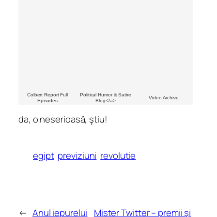
Colbert Report Full
Political Humor & Satire
Video Archive
Episodes
Blog</a>
da, o neserioasă, ştiu!
egipt
previziuni
revolutie
←
Anul iepurelui
Mister Twitter – premii şi