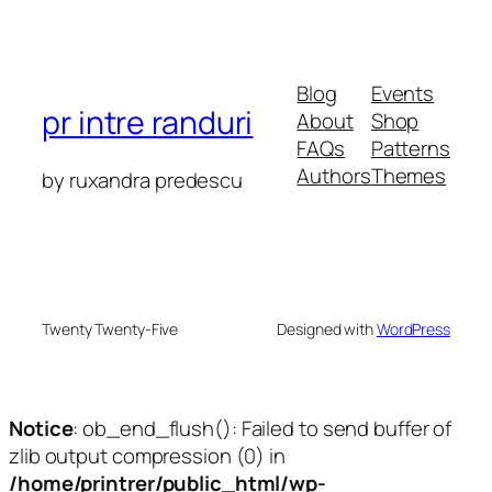
Blog
Events
pr intre randuri
About
Shop
FAQs
Patterns
Authors
Themes
by ruxandra predescu
Twenty Twenty-Five
Designed with
WordPress
Notice
: ob_end_flush(): Failed to send buffer of
zlib output compression (0) in
/home/printrer/public_html/wp-