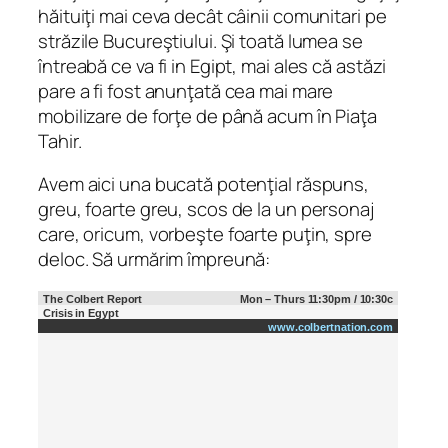
hăituiţi mai ceva decât câinii comunitari pe
străzile Bucureştiului. Şi toată lumea se
întreabă ce va fi in Egipt, mai ales că astăzi
pare a fi fost anunţată cea mai mare
mobilizare de forţe de până acum în Piaţa
Tahir.
Avem aici una bucată potenţial răspuns,
greu, foarte greu, scos de la un personaj
care, oricum, vorbeşte foarte puţin, spre
deloc. Să urmărim împreună:
The Colbert Report
Mon – Thurs 11:30pm / 10:30c
Crisis in Egypt
www.colbertnation.com