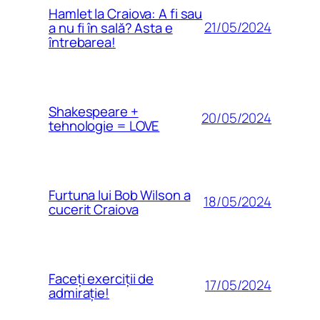
Hamlet la Craiova: A fi sau
21/05/2024
a nu fi în sală? Asta e
întrebarea!
Shakespeare +
20/05/2024
tehnologie = LOVE
Furtuna lui Bob Wilson a
18/05/2024
cucerit Craiova
Faceți exerciții de
17/05/2024
admirație!