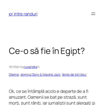
Skip
to
pr intre randuri
content
Ce-o să fie în Egipt?
Written by
ruxandra
in
Dileme
, 
domnul Sony & Maxine Jazz
, 
texte de tot râsu’
Ok, ce se întâmplă acolo e departe de a fi
amuzant. Oamenii se bat pe strază, sunt
morţi, sunt răniţi, iar jurnaliştii sunt alergaţi şi