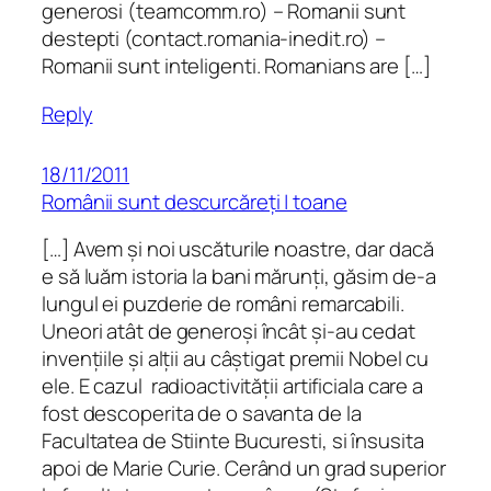
generosi (teamcomm.ro) – Romanii sunt
destepti (contact.romania-inedit.ro) –
Romanii sunt inteligenti. Romanians are […]
Reply
18/11/2011
Românii sunt descurcăreți | toane
[…] Avem și noi uscăturile noastre, dar dacă
e să luăm istoria la bani mărunți, găsim de-a
lungul ei puzderie de români remarcabili.
Uneori atât de generoși încât și-au cedat
invențiile și alții au câștigat premii Nobel cu
ele. E cazul radioactivității artificiala care a
fost descoperita de o savanta de la
Facultatea de Stiinte Bucuresti, si însusita
apoi de Marie Curie. Cerând un grad superior