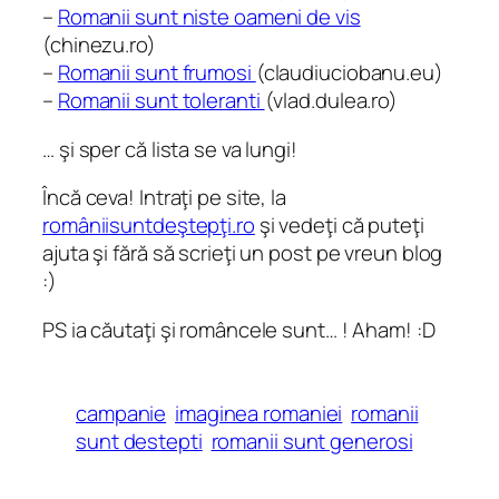
–
Romanii sunt niste oameni de vis
(chinezu.ro)
–
Romanii sunt frumosi
(claudiuciobanu.eu)
–
Romanii sunt toleranti
(vlad.dulea.ro)
… şi sper că lista se va lungi!
Încă ceva! Intraţi pe site, la
româniisuntdeştepţi.ro
şi vedeţi că puteţi
ajuta şi fără să scrieţi un post pe vreun blog
:)
PS ia căutaţi şi româncele sunt… ! Aham! :D
campanie
imaginea romaniei
romanii
sunt destepti
romanii sunt generosi