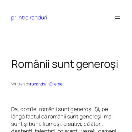
Skip
to
pr intre randuri
content
Românii sunt generoşi
Written by
ruxandra
in
Dileme
Da, dom’le, românii sunt generoşi. Şi, pe
lângă faptul că românii sunt generoşi, mai
sunt şi buni, frumoşi, creativi, călători,
deştepţi, talentaţi, toleranţi, veseli, oameni