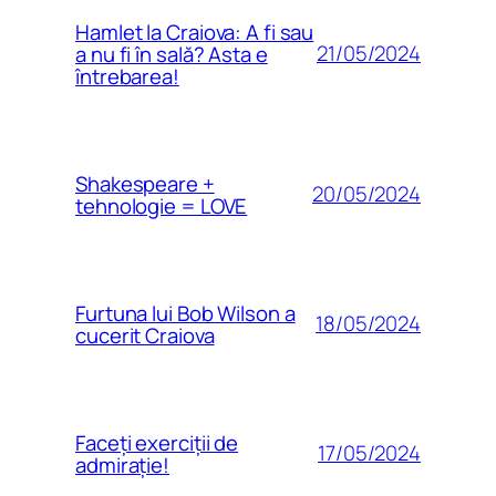
Hamlet la Craiova: A fi sau
21/05/2024
a nu fi în sală? Asta e
întrebarea!
Shakespeare +
20/05/2024
tehnologie = LOVE
Furtuna lui Bob Wilson a
18/05/2024
cucerit Craiova
Faceți exerciții de
17/05/2024
admirație!