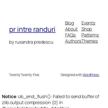
Blog
Events
pr intre randuri
About
Shop
FAQs
Patterns
Authors
Themes
by ruxandra predescu
Twenty Twenty-Five
Designed with
WordPress
Notice
: ob_end_flush(): Failed to send buffer of
zlib output compression (0) in