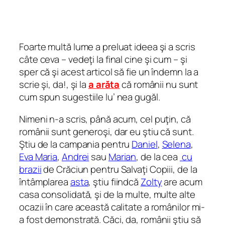
Foarte multă lume a preluat ideea şi a scris
câte ceva – vedeţi la final cine şi cum – şi
sper că şi acest articol să fie un îndemn la a
scrie şi, da!, şi la
a arăta
că românii nu sunt
cum spun sugestiile lu’ nea gugăl.
Nimeni n-a scris, până acum, cel puţin, că
românii sunt generoşi, dar eu ştiu că sunt.
Ştiu de la campania pentru
Daniel
,
Selena
,
Eva Maria
,
Andrei
sau
Marian
, de la cea
cu
brazii
de Crăciun pentru Salvaţi Copiii, de la
întâmplarea
asta
, ştiu fiindcă
Zolty
are acum
casa consolidată, şi de la multe, multe alte
ocazii în care această calitate a românilor mi-
a fost demonstrată. Căci, da, românii ştiu să