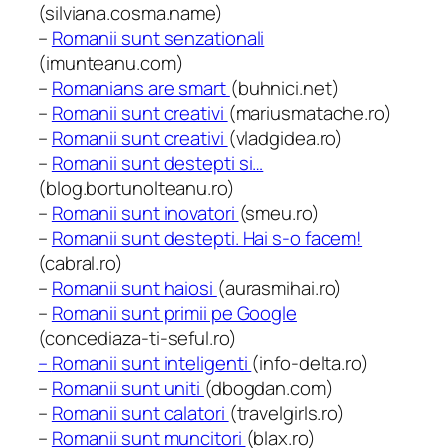
(silviana.cosma.name)
–
Romanii sunt senzationali
(imunteanu.com)
–
Romanians are smart
(buhnici.net)
–
Romanii sunt creativi
(mariusmatache.ro)
–
Romanii sunt creativi
(vladgidea.ro)
–
Romanii sunt destepti si…
(blog.bortunolteanu.ro)
–
Romanii sunt inovatori
(smeu.ro)
–
Romanii sunt destepti. Hai s-o facem!
(cabral.ro)
–
Romanii sunt haiosi
(aurasmihai.ro)
–
Romanii sunt primii pe Google
(concediaza-ti-seful.ro)
–
Romanii sunt inteligenti
(info-delta.ro)
–
Romanii sunt uniti
(dbogdan.com)
–
Romanii sunt calatori
(travelgirls.ro)
–
Romanii sunt muncitori
(blax.ro)