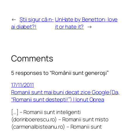
←
Ştii sigur că n-
UnHate by Benetton: love
ai diabet?!
it or hate it?
→
Comments
5 responses to “Românii sunt generoşi”
17/11/2011
Romanii sunt mai buni decat zice Google(Da,
“Romanii sunt destepti!”) | Ionut Oprea
[…] – Romanii sunt inteligenti
(dorinboerescu.ro) – Romanii sunt misto
(carmenalbisteanu.ro) – Romanii sunt