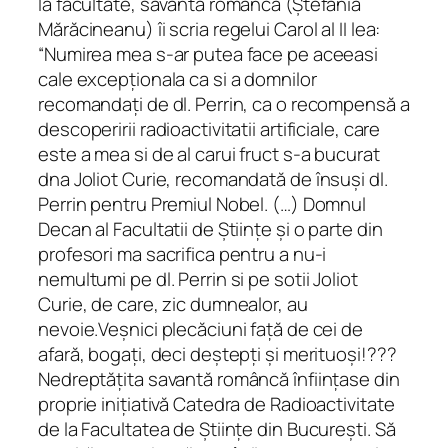
la facultate, savanta românca (Ștefania
Mărăcineanu) îi scria regelui Carol al II lea:
“Numirea mea s-ar putea face pe aceeasi
cale excepționala ca si a domnilor
recomandați de dl. Perrin, ca o recompensă a
descoperirii radioactivitatii artificiale, care
este a mea si de al carui fruct s-a bucurat
dna Joliot Curie, recomandată de însuși dl.
Perrin pentru Premiul Nobel. (…) Domnul
Decan al Facultatii de Științe și o parte din
profesori ma sacrifica pentru a nu-i
nemultumi pe dl. Perrin si pe sotii Joliot
Curie, de care, zic dumnealor, au
nevoie.Veșnici plecăciuni față de cei de
afară, bogați, deci deștepți și merituoși!???
Nedreptățita savantă româncă înființase din
proprie inițiativă Catedra de Radioactivitate
de la Facultatea de Științe din București. Să