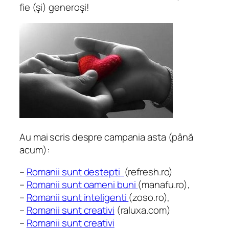
fie (şi) generoşi!
Au mai scris despre campania asta (până
acum):
–
Romanii sunt destepti
(refresh.ro)
–
Romanii sunt oameni buni
(manafu.ro),
–
Romanii sunt inteligenti
(zoso.ro),
–
Romanii sunt creativi
(raluxa.com)
–
Romanii sunt creativi