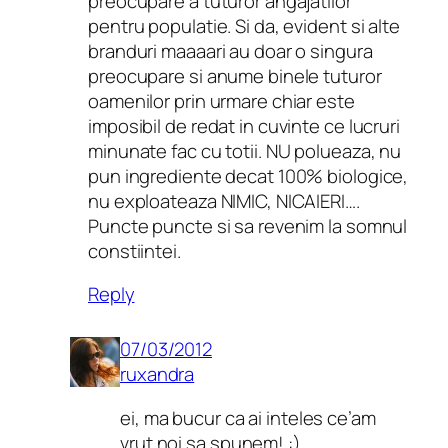
preocupare a tuturor angajatilor
pentru populatie. Si da, evident si alte
branduri maaaari au doar o singura
preocupare si anume binele tuturor
oamenilor prin urmare chiar este
imposibil de redat in cuvinte ce lucruri
minunate fac cu totii. NU polueaza, nu
pun ingrediente decat 100% biologice,
nu exploateaza NIMIC, NICAIERI….
Puncte puncte si sa revenim la somnul
constiintei.
Reply
07/03/2012
ruxandra
ei, ma bucur ca ai inteles ce’am
vrut noi sa spunem! :)