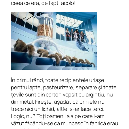
ceea ce era, de fapt, acolo!
În primul rând, toate recipientele uriaşe
pentru lapte, pasteurizare, separare şi toate
ţevile sunt din carton vopsit cu argintiu, nu
din metal. Fireşte, aşadar, că prin ele nu
trece nici un lichid, altfel s-ar face terci.
Logic, nu? Toţi oamenii aia pe care i-am
văzut făcându-se că muncesc în fabrică erau