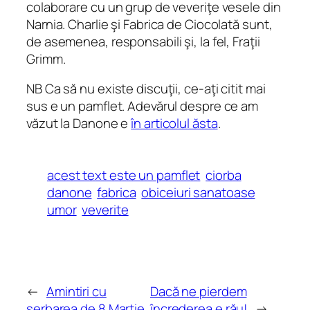
colaborare cu un grup de veveriţe vesele din
Narnia. Charlie şi Fabrica de Ciocolată sunt,
de asemenea, responsabili şi, la fel, Fraţii
Grimm.
NB Ca să nu existe discuţii, ce-aţi citit mai
sus e un pamflet. Adevărul despre ce am
văzut la Danone e
în articolul ăsta
.
acest text este un pamflet
ciorba
danone
fabrica
obiceiuri sanatoase
umor
veverite
←
Amintiri cu
Dacă ne pierdem
serbarea de 8 Martie
încrederea e rău!
→