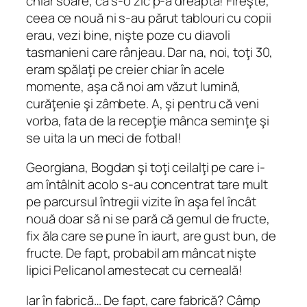
chiar soare, ca s-o zic p-a dreaptă! Fireşte,
ceea ce nouă ni s-au părut tablouri cu copii
erau, vezi bine, nişte poze cu diavoli
tasmanieni care rânjeau. Dar na, noi, toţi 30,
eram spălaţi pe creier chiar în acele
momente, aşa că noi am văzut lumină,
curăţenie şi zâmbete. A, şi pentru că veni
vorba, fata de la recepţie mânca seminţe şi
se uita la un meci de fotbal!
Georgiana, Bogdan şi toţi ceilalţi pe care i-
am întâlnit acolo s-au concentrat tare mult
pe parcursul întregii vizite în aşa fel încât
nouă doar să ni se pară că gemul de fructe,
fix ăla care se pune în iaurt, are gust bun, de
fructe. De fapt, probabil am mâncat nişte
lipici Pelicanol amestecat cu cerneală!
Iar în fabrică… De fapt, care fabrică? Câmp