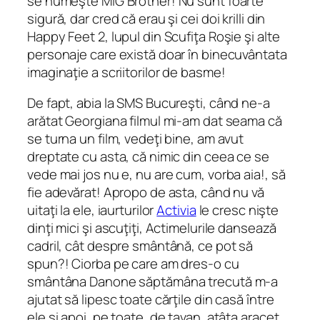
se numeşte MIG Brother! Nu sunt foarte
sigură, dar cred că erau şi cei doi krilli din
Happy Feet 2, lupul din Scufiţa Roşie şi alte
personaje care există doar în binecuvântata
imaginaţie a scriitorilor de basme!
De fapt, abia la SMS Bucureşti, când ne-a
arătat Georgiana filmul mi-am dat seama că
se turna un film, vedeţi bine, am avut
dreptate cu asta, că nimic din ceea ce se
vede mai jos nu e, nu are cum, vorba aia!, să
fie adevărat! Apropo de asta, când nu vă
uitaţi la ele, iaurturilor
Activia
le cresc nişte
dinţi mici şi ascuţiţi, Actimelurile dansează
cadril, cât despre smântână, ce pot să
spun?! Ciorba pe care am dres-o cu
smântâna Danone săptămâna trecută m-a
ajutat să lipesc toate cărţile din casă între
ele şi apoi, pe toate, de tavan, atâta aracet