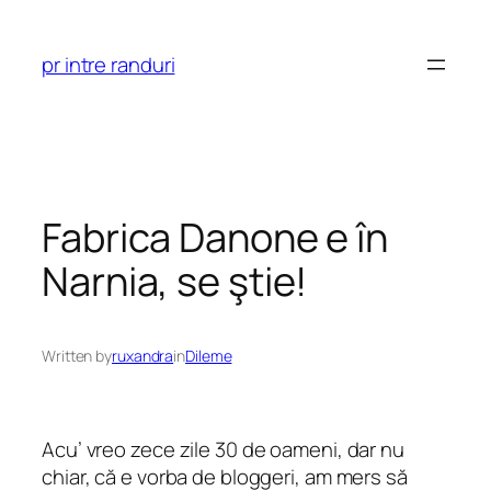
Skip
to
pr intre randuri
content
Fabrica Danone e în
Narnia, se ştie!
Written by
ruxandra
in
Dileme
Acu’ vreo zece zile 30 de oameni, dar nu
chiar, că e vorba de bloggeri, am mers să