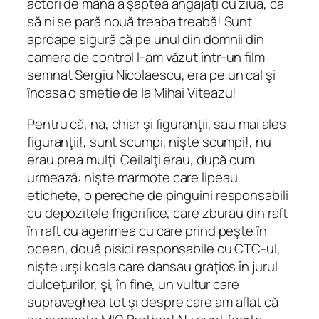
actori de mâna a şaptea angajaţi cu ziua, ca
să ni se pară nouă treaba treabă! Sunt
aproape sigură că pe unul din domnii din
camera de control l-am văzut într-un film
semnat Sergiu Nicolaescu, era pe un cal şi
încasa o smetie de la Mihai Viteazu!
Pentru că, na, chiar şi figuranţii, sau mai ales
figuranţii!, sunt scumpi, nişte scumpi!, nu
erau prea mulţi. Ceilalţi erau, după cum
urmează: nişte marmote care lipeau
etichete, o pereche de pinguini responsabili
cu depozitele frigorifice, care zburau din raft
în raft cu agerimea cu care prind peşte în
ocean, două pisici responsabile cu CTC-ul,
nişte urşi koala care dansau graţios în jurul
dulceţurilor, şi, în fine, un vultur care
supraveghea tot şi despre care am aflat că