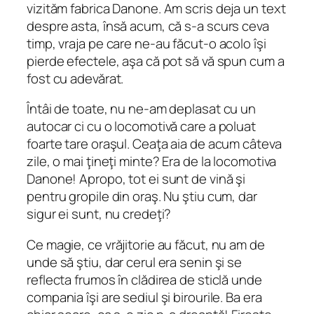
vizităm fabrica Danone. Am scris deja un text
despre asta, însă acum, că s-a scurs ceva
timp, vraja pe care ne-au făcut-o acolo îşi
pierde efectele, aşa că pot să vă spun cum a
fost cu adevărat.
Întâi de toate, nu ne-am deplasat cu un
autocar ci cu o locomotivă care a poluat
foarte tare oraşul. Ceaţa aia de acum câteva
zile, o mai ţineţi minte? Era de la locomotiva
Danone! Apropo, tot ei sunt de vină şi
pentru gropile din oraş. Nu ştiu cum, dar
sigur ei sunt, nu credeţi?
Ce magie, ce vrăjitorie au făcut, nu am de
unde să ştiu, dar cerul era senin şi se
reflecta frumos în clădirea de sticlă unde
compania îşi are sediul şi birourile. Ba era