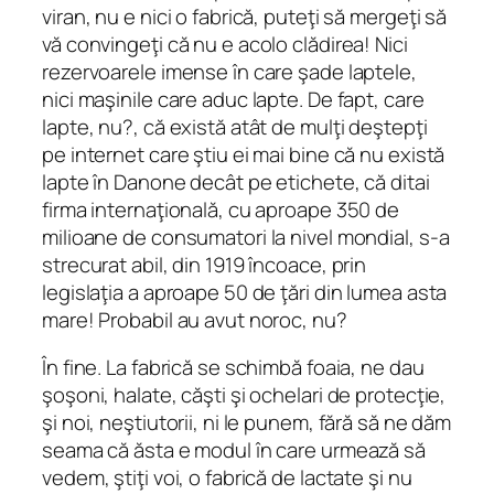
viran, nu e nici o fabrică, puteţi să mergeţi să
vă convingeţi că nu e acolo clădirea! Nici
rezervoarele imense în care şade laptele,
nici maşinile care aduc lapte. De fapt, care
lapte, nu?, că există atât de mulţi deştepţi
pe internet care ştiu ei mai bine că nu există
lapte în Danone decât pe etichete, că ditai
firma internaţională, cu aproape 350 de
milioane de consumatori la nivel mondial, s-a
strecurat abil, din 1919 încoace, prin
legislaţia a aproape 50 de ţări din lumea asta
mare! Probabil au avut noroc, nu?
În fine. La fabrică se schimbă foaia, ne dau
şoşoni, halate, căşti şi ochelari de protecţie,
şi noi, neştiutorii, ni le punem, fără să ne dăm
seama că ăsta e modul în care urmează să
vedem, ştiţi voi, o fabrică de lactate şi nu