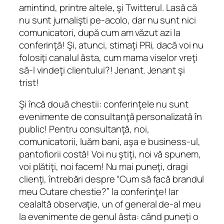
amintind, printre altele, şi Twitterul. Lasă că
nu sunt jurnalişti pe-acolo, dar nu sunt nici
comunicatori, după cum am văzut azi la
conferinţă! Şi, atunci, stimaţi PRi, dacă voi nu
folosiţi canalul ăsta, cum mama viselor vreţi
să-l vindeţi clientului?! Jenant. Jenant şi
trist!
Şi încă două chestii: conferinţele nu sunt
evenimente de consultanţă personalizată în
public! Pentru consultanţă, noi,
comunicatorii, luăm bani, aşa e business-ul,
pantofiorii costă! Voi nu ştiţi, noi vă spunem,
voi plătiţi, noi facem! Nu mai puneţi, dragi
clienţi, întrebări despre “Cum să facă brandul
meu Cutare chestie?” la conferinţe! Iar
cealaltă observaţie, un of general de-al meu
la evenimente de genul ăsta: când puneţi o