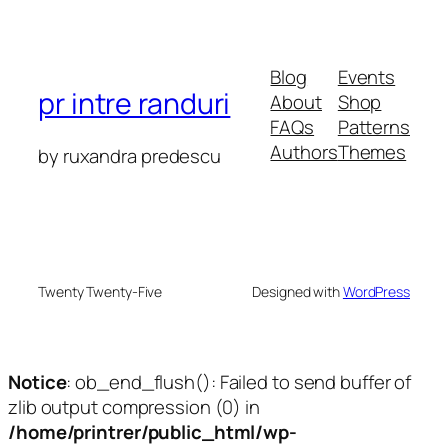
Blog
Events
pr intre randuri
About
Shop
FAQs
Patterns
Authors
Themes
by ruxandra predescu
Twenty Twenty-Five
Designed with
WordPress
Notice
: ob_end_flush(): Failed to send buffer of
zlib output compression (0) in
/home/printrer/public_html/wp-