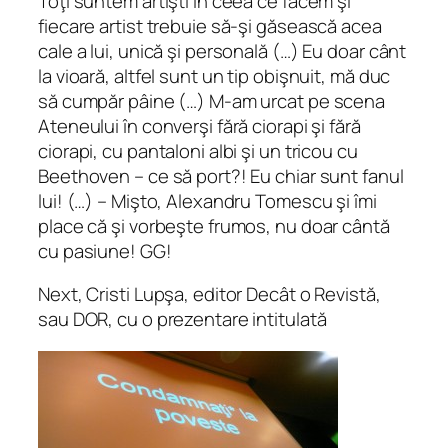
Toţi suntem artişti în ceea ce facem şi
fiecare artist trebuie să-şi găsească acea
cale a lui, unică şi personală (…) Eu doar cânt
la vioară, altfel sunt un tip obişnuit, mă duc
să cumpăr pâine (…) M-am urcat pe scena
Ateneului în converşi fără ciorapi şi fără
ciorapi, cu pantaloni albi şi un tricou cu
Beethoven – ce să port?! Eu chiar sunt fanul
lui! (…) – Mişto, Alexandru Tomescu şi îmi
place că şi vorbeşte frumos, nu doar cântă
cu pasiune! GG!
Next, Cristi Lupşa, editor Decât o Revistă,
sau DOR, cu o prezentare intitulată