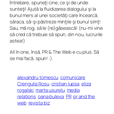
întrebare, spuneţi cine, ce şi de unde
sunteţi! Ajută la fluidizarea dialogului şi la
bunul mers al unei societăţi care încearcă,
săraca, să-şi păstreze minţile şi bunul simţ!
Sau, mă rog, să le (re)găsească! (nu-mi vine
să cred că trebuie să spun, din nou, lucrurile
astea!)
All în one, însă, PR & The Web e cu plus. Să
se mai facă, spun! :)
alexandru tomescu
comunicare
Crenguta Rosu
cristian lupsa
eliza
rogalski
marta usurelu
media
relations
oana bulexa
PR
pr and the
web
revista biz