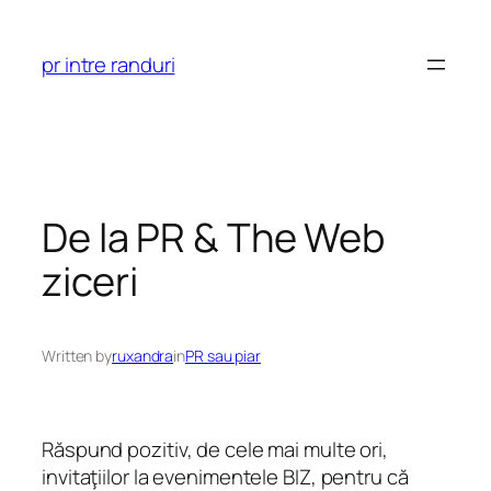
Skip
to
pr intre randuri
content
De la PR & The Web
ziceri
Written by
ruxandra
in
PR sau piar
Răspund pozitiv, de cele mai multe ori,
invitaţiilor la evenimentele BIZ, pentru că