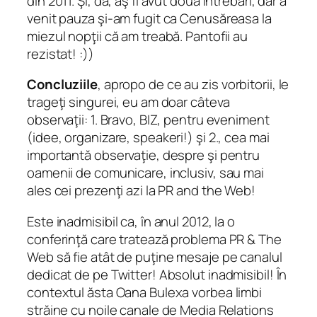
din 2011. Şi, da, aş fi avut două întrebări, dar a
venit pauza şi-am fugit ca Cenusăreasa la
miezul nopţii că am treabă. Pantofii au
rezistat! :))
Concluziile
, apropo de ce au zis vorbitorii, le
trageţi singurei, eu am doar câteva
observaţii: 1. Bravo, BIZ, pentru eveniment
(idee, organizare, speakeri!) şi 2., cea mai
importantă observaţie, despre şi pentru
oamenii de comunicare, inclusiv, sau mai
ales cei prezenţi azi la PR and the Web!
Este inadmisibil ca, în anul 2012, la o
conferinţă care tratează problema PR & The
Web să fie atât de puţine mesaje pe canalul
dedicat de pe Twitter! Absolut inadmisibil! În
contextul ăsta Oana Bulexa vorbea limbi
străine cu noile canale de Media Relations