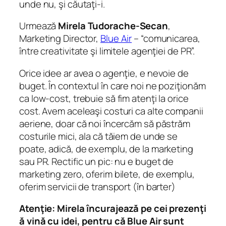
unde nu, şi căutaţi-i.
Urmează
Mirela Tudorache-Secan
,
Marketing Director,
Blue Air
– “comunicarea,
între creativitate şi limitele agenţiei de PR”.
Orice idee ar avea o agenţie, e nevoie de
buget. În contextul în care noi ne poziţionăm
ca low-cost, trebuie să fim atenţi la orice
cost. Avem aceleaşi costuri ca alte companii
aeriene, doar că noi încercăm să păstrăm
costurile mici, ala că tăiem de unde se
poate, adică, de exemplu, de la marketing
sau PR. Rectific un pic: nu e buget de
marketing zero, oferim bilete, de exemplu,
oferim servicii de transport (în barter)
Atenţie: Mirela încurajează pe cei prezenţi
ă vină cu idei, pentru că Blue Air sunt