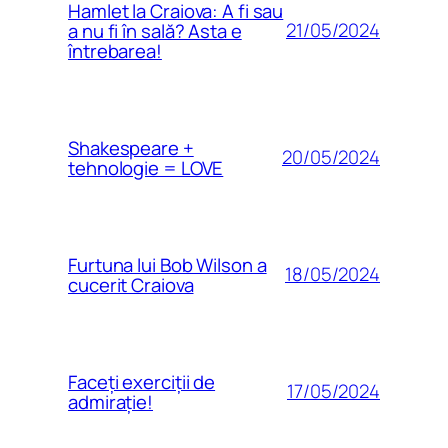
Hamlet la Craiova: A fi sau
21/05/2024
a nu fi în sală? Asta e
întrebarea!
Shakespeare +
20/05/2024
tehnologie = LOVE
Furtuna lui Bob Wilson a
18/05/2024
cucerit Craiova
Faceți exerciții de
17/05/2024
admirație!