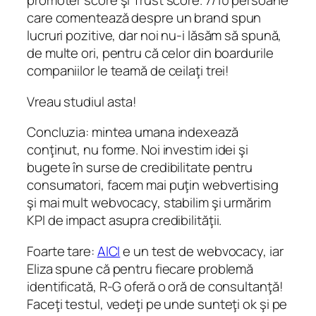
promoter score şi Trust score. 7/10 persoane
care comentează despre un brand spun
lucruri pozitive, dar noi nu-i lăsăm să spună,
de multe ori, pentru că celor din boardurile
companiilor le teamă de ceilaţi trei!
Vreau studiul asta!
Concluzia: mintea umana indexează
conţinut, nu forme. Noi investim idei şi
bugete în surse de credibilitate pentru
consumatori, facem mai puţin webvertising
şi mai mult webvocacy, stabilim şi urmărim
KPI de impact asupra credibilităţii.
Foarte tare:
AICI
e un test de webvocacy, iar
Eliza spune că pentru fiecare problemă
identificată, R-G oferă o oră de consultanţă!
Faceţi testul, vedeţi pe unde sunteţi ok şi pe