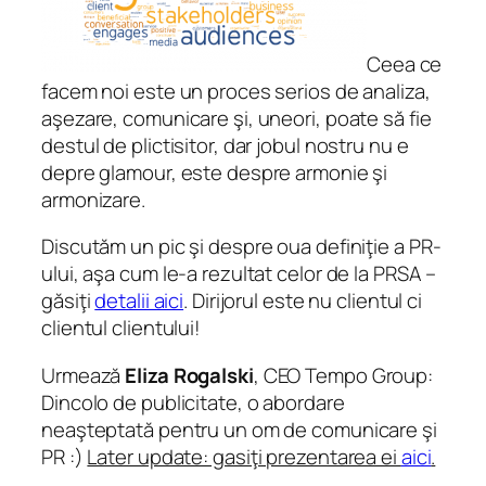
Ceea ce
facem noi este un proces serios de analiza,
aşezare, comunicare şi, uneori, poate să fie
destul de plictisitor, dar jobul nostru nu e
depre glamour, este despre armonie şi
armonizare.
Discutăm un pic şi despre oua definiţie a PR-
ului, aşa cum le-a rezultat celor de la PRSA –
găsiţi
detalii aici
. Dirijorul este nu clientul ci
clientul clientului!
Urmează
Eliza Rogalski
, CEO Tempo Group:
Dincolo de publicitate, o abordare
neaşteptată pentru un om de comunicare şi
PR :)
Later update: gasiţi prezentarea ei
aici
.