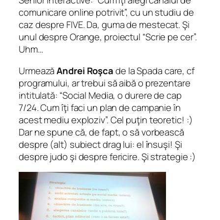
Senior Interactive: “Cum îţi alegi canalul de
comunicare online potrivit”, cu un studiu de
caz despre FIVE. Da, guma de mestecat. Şi
unul despre Orange, proiectul “Scrie pe cer”.
Uhm…
Urmează
Andrei Roşca
de la Spada care, cf
programului, ar trebui să aibă o prezentare
intitulată: “Social Media, o durere de cap
7/24. Cum îţi faci un plan de campanie în
acest mediu exploziv”. Cel puţin teoretic! :)
Dar ne spune că, de fapt, o să vorbească
despre (alt) subiect drag lui: el însuşi! Şi
despre judo şi despre fericire. Şi strategie :)