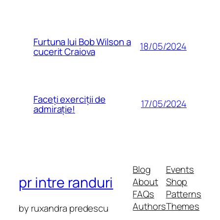
Furtuna lui Bob Wilson a
18/05/2024
cucerit Craiova
Faceți exerciții de
17/05/2024
admirație!
Blog
Events
pr intre randuri
About
Shop
FAQs
Patterns
Authors
Themes
by ruxandra predescu