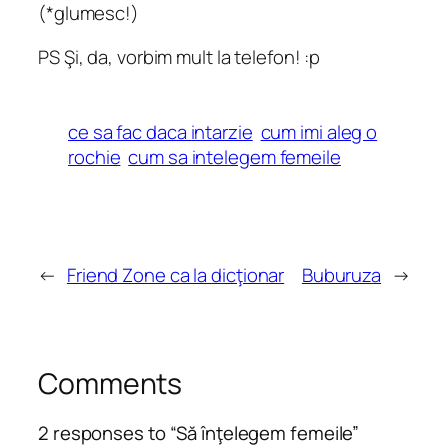
(*glumesc!)
PS Şi, da, vorbim mult la telefon! :p
ce sa fac daca intarzie
cum imi aleg o
rochie
cum sa intelegem femeile
←
Friend Zone ca la dicţionar
Buburuza
→
Comments
2 responses to “Să înţelegem femeile”