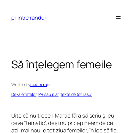
Skip
to
pr intre randuri
content
Să înţelegem femeile
Written by
ruxandra
in
De-ale fetelor
, 
PR sau piar
, 
texte de tot râsu’
Uite că nu trece 1 Martie fără să scriu şi eu
ceva “tematic”, deşi nu pricep neam de ce
azi, mai nou, e tot ziua femeilor, în loc să fie