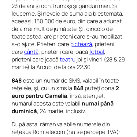
23 de ani şi ochi frumoşi şi gânduri mari. Şi
leucemie. Şi nevoie de suma aia blestemată,
aceeaşi, 150.000 de euro, din care a adunat
deja mai mult de jumătate. Şi, dincolo de
toate astea, are prieteni care s-au mobilizat
s-o ajute. Prieteni care
pictează
, prieteni
care
cântă
, prieteni care joacă
fotbal
,
prieteni care joacă
teatru
joi şi vineri (28 & 29
martie) la Arcub, de la ora 22.30
848
este un număr de SMS, valabil în toate
reţelele, şi, cu un sms la
848
puteţi dona
2
euro pentru Camelia
, însă, atenţie!,
numărul acesta este valabil
numai până
duminică
, 24 martie, inclusiv.
După asta, răman valabile numerele din
reţeaua Romtelecom (nu se percepe TVA):