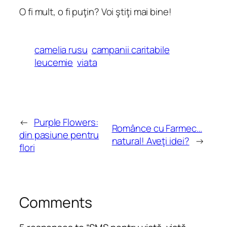
O fi mult, o fi puţin? Voi ştiţi mai bine!
camelia rusu
campanii caritabile
leucemie
viata
←
Purple Flowers:
Românce cu Farmec…
din pasiune pentru
natural! Aveţi idei?
→
flori
Comments