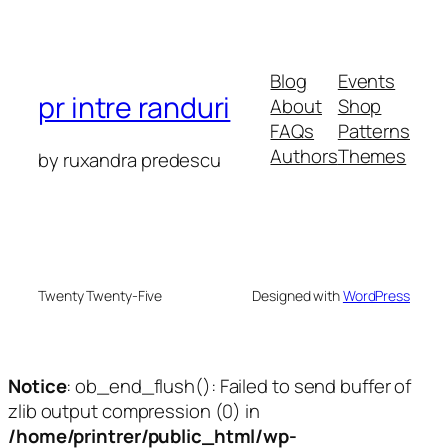
Blog
Events
pr intre randuri
About
Shop
FAQs
Patterns
Authors
Themes
by ruxandra predescu
Twenty Twenty-Five
Designed with
WordPress
Notice
: ob_end_flush(): Failed to send buffer of
zlib output compression (0) in
/home/printrer/public_html/wp-