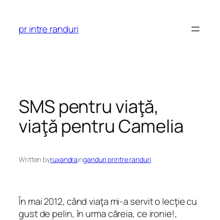
Skip
to
pr intre randuri
content
SMS pentru viaţă,
viaţă pentru Camelia
Written by
ruxandra
in
ganduri printre randuri
În mai 2012, când viaţa mi-a servit o lecţie cu
gust de pelin, în urma căreia, ce ironie!,