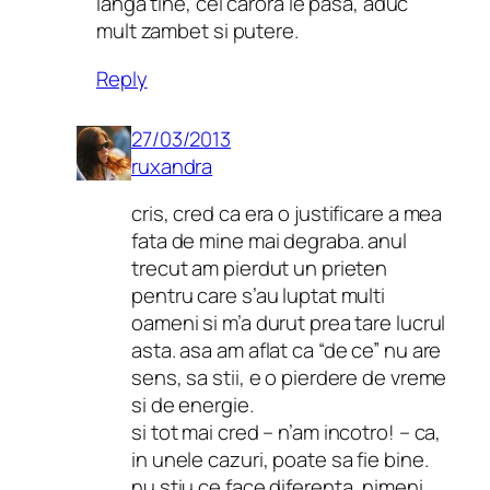
langa tine, cei carora le pasa, aduc
mult zambet si putere.
Reply
27/03/2013
ruxandra
cris, cred ca era o justificare a mea
fata de mine mai degraba. anul
trecut am pierdut un prieten
pentru care s’au luptat multi
oameni si m’a durut prea tare lucrul
asta. asa am aflat ca “de ce” nu are
sens, sa stii, e o pierdere de vreme
si de energie.
si tot mai cred – n’am incotro! – ca,
in unele cazuri, poate sa fie bine.
nu stiu ce face diferenta, nimeni