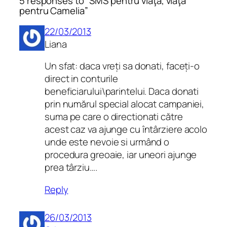
5 responses to “SMS pentru viaţă, viaţă
pentru Camelia”
22/03/2013
Liana
Un sfat: daca vreți sa donati, faceți-o
direct in conturile
beneficiarului\parintelui. Daca donati
prin numărul special alocat campaniei,
suma pe care o directionati către
acest caz va ajunge cu întârziere acolo
unde este nevoie si urmând o
procedura greoaie, iar uneori ajunge
prea târziu….
Reply
26/03/2013