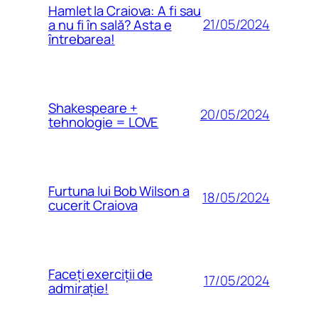
Hamlet la Craiova: A fi sau
21/05/2024
a nu fi în sală? Asta e
întrebarea!
Shakespeare +
20/05/2024
tehnologie = LOVE
Furtuna lui Bob Wilson a
18/05/2024
cucerit Craiova
Faceți exerciții de
17/05/2024
admirație!